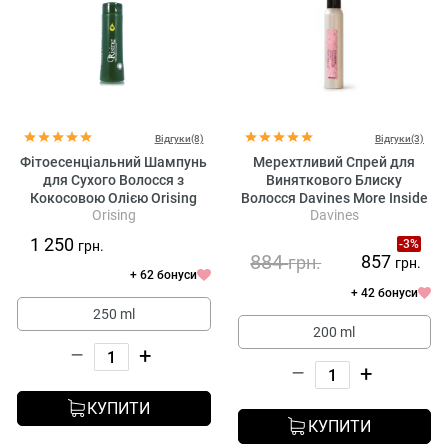
Відгуки(8)
Відгуки(3)
Фітоесенціальний Шампунь
Мерехтливий Спрей для
для Сухого Волосся з
Виняткового Блиску
Кокосовою Олією Orising
Волосся Davines More Inside
Orising
Davines
Cocco Shampoo
Shimmering Mist
1 250
-3%
грн.
884
857
грн.
грн.
+ 62 бонуси
+ 42 бонуси
250 ml
200 ml
–
+
–
+
КУПИТИ
КУПИТИ