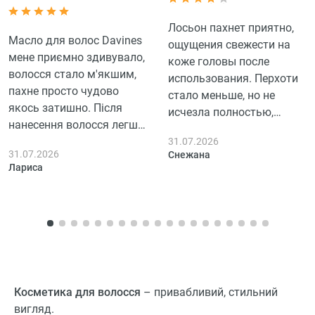
Лосьон пахнет приятно,
Масло для волос Davines
ощущения свежести на
мене приємно здивувало,
коже головы после
волосся стало м'якшим,
использования. Перхоти
пахне просто чудово
стало меньше, но не
якось затишно. Після
исчезла полностью,
нанесення волосся легше
пользовалась 3 дня.
розчісується, воно дійсно
31.07.2026
31.07.2026
Снежана
більш гладке, хоча на
Лариса
пухнастість особливо не
вплинуло. За кілька днів
користування помітила,
що волосся виглядає
доглянутішим, блеск є,
але не якийсь там супер,
приємно, що не
Косметика для волосся
– привабливий, стильний
обважнює.
вигляд.