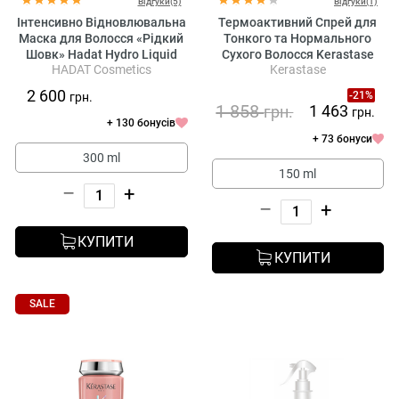
Відгуки(5)
Відгуки(1)
Інтенсивно Відновлювальна
Термоактивний Спрей для
Маска для Волосся «Рідкий
Тонкого та Нормального
Шовк» Hadat Hydro Liquid
Сухого Волосся Kerastase
HADAT Cosmetics
Kerastase
Silk Treatment
Nutritive Lotion Thermique
Sublimatrice
2 600
-21%
грн.
1 858
1 463
грн.
грн.
+ 130 бонусів
+ 73 бонуси
300 ml
150 ml
–
+
–
+
КУПИТИ
КУПИТИ
SALE