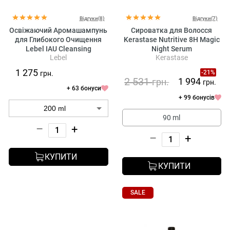
Відгуки(8)
Відгуки(7)
Освіжаючий Аромашампунь
Сироватка для Волосся
для Глибокого Очищення
Kerastase Nutritive 8H Magic
Lebel IAU Cleansing
Night Serum
Lebel
Kerastase
Freshment
1 275
-21%
грн.
2 531
1 994
грн.
грн.
+ 63 бонуси
+ 99 бонусів
90 ml
–
+
–
+
КУПИТИ
КУПИТИ
SALE