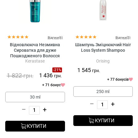
Відгуки(6)
Відгуки(5)
Відновлююча Незмивна
Шампунь Зміцнюючий Hair
Сироватка для дуже
Loss System Shampoo
Пошкодженого Волосся
Kerastase
Orising
Kerastase Resistance
Therapiste Renewal Leave-in
1 545
-21%
грн.
Serum
1 822
1 436
грн.
грн.
+ 77 бонусів
+ 71 бонус
250 ml
30 ml
–
+
–
+
КУПИТИ
КУПИТИ