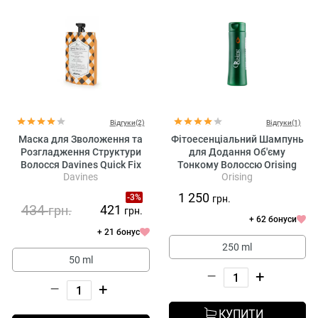
Відгуки(2)
Відгуки(1)
Маска для Зволоження та
Фітоесенціальний Шампунь
Розгладження Структури
для Додання Об'єму
Волосся Davines Quick Fix
Тонкому Волоссю Orising
Davines
Orising
Circle Hair Mask
Volumizzante Shampoo
1 250
-3%
грн.
434
421
грн.
грн.
+ 62 бонуси
+ 21 бонус
250 ml
50 ml
–
+
–
+
КУПИТИ