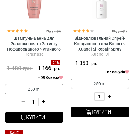
Відгуки(6)
Відгуки(1)
Шампунь-Ванна для
Відновлювальний Спрей-
Зволоження та Захисту
Кондиціонер для Волосся
Пофарбованого Чутливого
Xuandi Si Repair Spray
Kerastase
Xuandi Si
та Пошкодженого Тонкого
Conditioner
Волосся Kerastase Chroma
1 350
-21%
грн.
Absolu Bain Chroma Respect
1 480
1 166
грн.
грн.
+ 67 бонусів
+ 58 бонусів
250 ml
250 ml
–
+
–
+
КУПИТИ
КУПИТИ
SALE