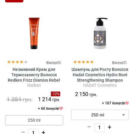
Відгуки(3)
Відгуки(7)
Незмивний Крем для
Шампунь для Росту Волосся
Термозахисту Волосся
Hadat Cosmetics Hydro Root
Redken Frizz Dismiss Rebel
Strengthening Shampoo
Redken
HADAT Cosmetics
Tame
2 150
-12%
грн.
1 384
1 214
грн.
грн.
+ 107 бонусів
+ 60 бонусів
250 ml
–
+
–
+