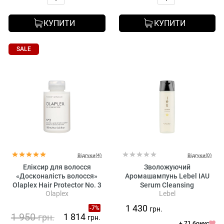
КУПИТИ
КУПИТИ
SALE
Відгуки(4)
Відгуки(0)
Еліксир для волосся
Зволожуючий
«Досконалість волосся»
Аромашампунь Lebel IAU
Olaplex Hair Protector No. 3
Serum Cleansing
Olaplex
Lebel
1 430
-7%
грн.
1 950
1 814
грн.
грн.
+ 71 бонус