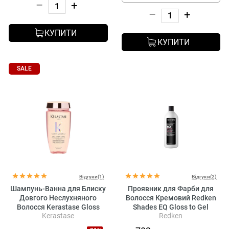
–
+
–
+
КУПИТИ
КУПИТИ
SALE
Відгуки(1)
Відгуки(2)
Шампунь-Ванна для Блиску
Проявник для Фарби для
Довгого Неслухняного
Волосся Кремовий Redken
Волосся Kerastase Gloss
Shades EQ Gloss to Gel
Kerastase
Redken
Absolu Bain Hydra-Glaze
Processing Solution
Hydra-illuminating Shampoo