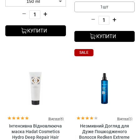
1шт
–
+
–
+
КУПИТИ
КУПИТИ
SALE
Відгуки(4)
Відгуки(1)
Інтенсивна Відновлююча
Незмивний Догляд для
маска Hadat Cosmetics
Дуже Пошкодженого
Hydro Deep Repair Hair
Волосся Redken Extreme