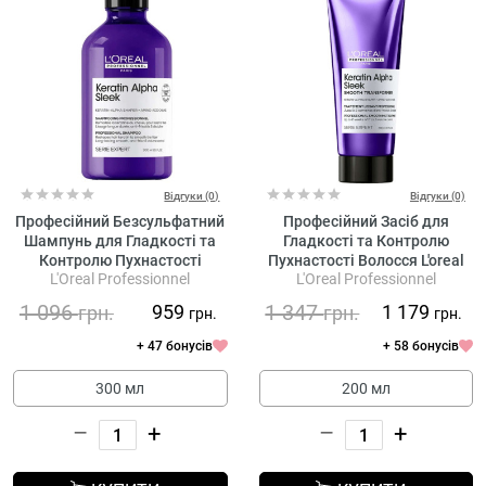
Відгуки (0)
Відгуки (0)
Професійний Безсульфатний
Професійний Засіб для
Шампунь для Гладкості та
Гладкості та Контролю
Контролю Пухнастості
Пухнастості Волосся L'oreal
L'Oreal Professionnel
L'Oreal Professionnel
Волосся L'oreal Professionnel
Professionnel Serie Expert
Serie Expert Keratin Alpha
Keratin Alpha Sleek Smooth
1 096
1 347
959
1 179
грн.
грн.
грн.
грн.
Sleek Professional Shampoo
Transformer
+ 47 бонусів
+ 58 бонусів
300 мл
200 мл
–
+
–
+