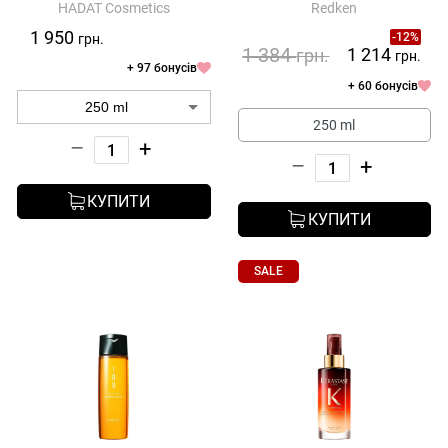
HADAT Cosmetics
Redken
Anti-Snap Leave-in Treatment
1 950
-12%
грн.
1 384
1 214
грн.
грн.
+ 97 бонусів
+ 60 бонусів
250 ml
–
+
–
+
КУПИТИ
КУПИТИ
SALE