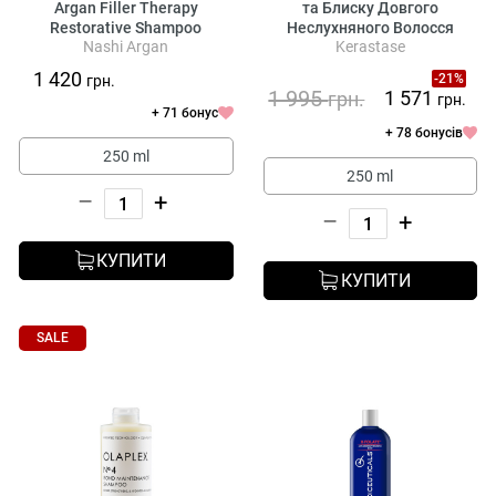
Argan Filler Therapy
та Блиску Довгого
Restorative Shampoo
Неслухняного Волосся
Nashi Argan
Kerastase
Kerastase Gloss Absolu Insta
Glaze Gloss Enhancing
1 420
-21%
грн.
Conditioner
1 995
1 571
грн.
грн.
+ 71 бонус
+ 78 бонусів
250 ml
250 ml
–
+
–
+
КУПИТИ
КУПИТИ
SALE