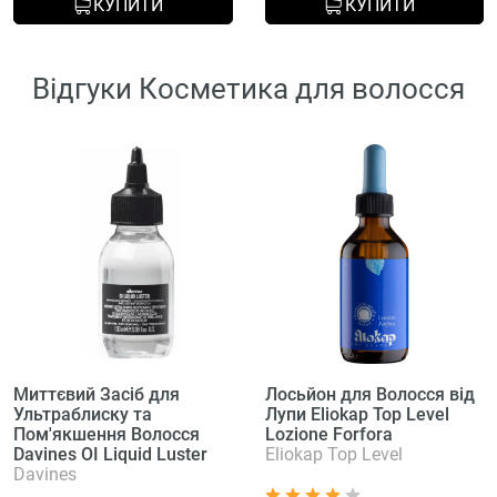
КУПИТИ
КУПИТИ
Відгуки Косметика для волосся
Миттєвий Засіб для
Лосьйон для Волосся від
Ультраблиску та
Лупи Eliokap Top Level
Пом'якшення Волосся
Lozione Forfora
Davines OI Liquid Luster
Eliokap Top Level
Davines