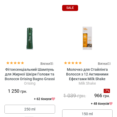
SALE
Відгуки(3)
Відгуки(1)
Фітоесенціальний Шампунь
Молочко для Стайлінга
для Жирної Шкіри Голови та
Волосся з 12 Активними
Волосся Orising Bagno Grassi
Ефектами Milk Shake
Orising
Milk Shake
Incredible Milk
1 250
-7%
грн.
1 039
966
грн.
грн.
+ 62 бонуси
+ 48 бонусів
250 ml
150 ml