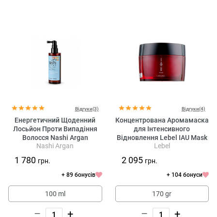
Відгуки(3)
Відгуки(4)
Енергетичний Щоденний
Концентрована Аромамаска
Лосьйон Проти Випадіння
для Інтенсивного
Волосся Nashi Argan
Відновлення Lebel IAU Mask
Nashi Argan
Lebel
Essential Energy Daily
Energizing Treatment
1 780
2 095
грн.
грн.
+ 89 бонусів
+ 104 бонуси
100 ml
170 gr
–
+
–
+