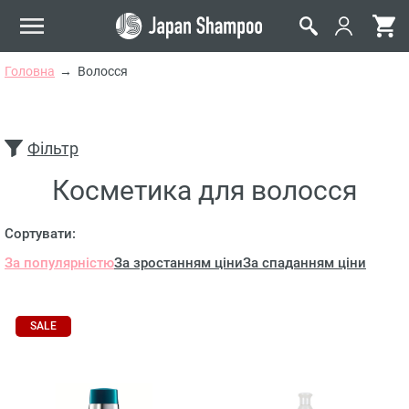
Головна
Волосся
Фільтр
Косметика для волосся
Сортувати:
За популярністю
За зростанням ціни
За спаданням ціни
SALE