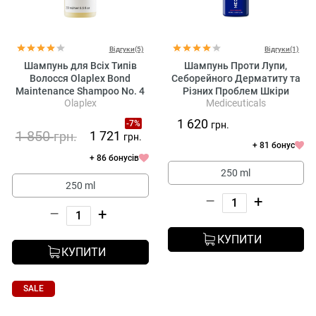
Відгуки(5)
Відгуки(1)
Шампунь для Всіх Типів
Шампунь Проти Лупи,
Волосся Olaplex Bond
Себорейного Дерматиту та
Maintenance Shampoo No. 4
Різних Проблем Шкіри
Olaplex
Mediceuticals
Голови Mediceuticals X-
Folate Shampoo
1 620
-7%
грн.
1 850
1 721
грн.
грн.
+ 81 бонус
+ 86 бонусів
250 ml
250 ml
–
+
–
+
КУПИТИ
КУПИТИ
SALE