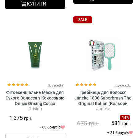
КУПИТИ
SALE
Відгуки(4)
Відгуки(2)
Фітоесенціальна Маска для
Гребінець для Волосся
Сухого Волосся з Кокосовою
Janeke 1830 Superbrush The
Олією Orising Cocco
Original Italian (Кольори
Orising
Janeke
Гребінця Уточнювати у
Менеджера)
1 375
-14%
грн.
675
581
грн.
грн.
+ 68 бонусів
+ 29 бонусів