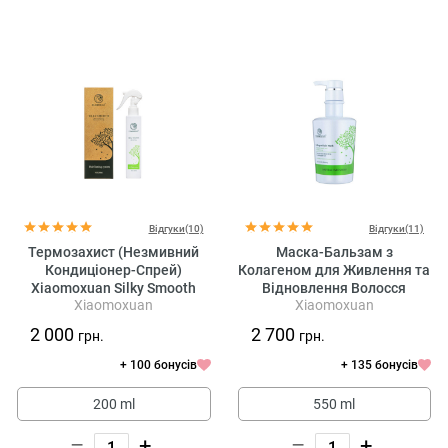
Відгуки(10)
Відгуки(11)
Термозахист (Незмивний
Маска-Бальзам з
Кондиціонер-Спрей)
Колагеном для Живлення та
Xiaomoxuan Silky Smooth
Відновлення Волосся
Xiaomoxuan
Xiaomoxuan
Spray Conditioner
Xiaomoxuan New Collagen
2 000
2 700
грн.
грн.
+ 100 бонусів
+ 135 бонусів
200 ml
550 ml
–
+
–
+