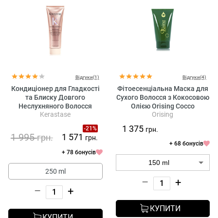
Відгуки(1)
Відгуки(4)
Кондиціонер для Гладкості
Фітоесенціальна Маска для
та Блиску Довгого
Сухого Волосся з Кокосовою
Неслухняного Волосся
Олією Orising Cocco
Kerastase
Orising
Kerastase Gloss Absolu Insta
Glaze Gloss Enhancing
1 375
-21%
грн.
Conditioner
1 995
1 571
грн.
грн.
+ 68 бонусів
+ 78 бонусів
250 ml
–
+
–
+
КУПИТИ
КУПИТИ