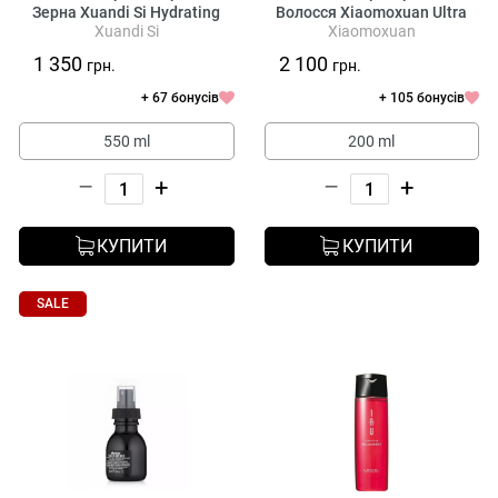
Зерна Xuandi Si Hydrating
Волосся Xiaomoxuan Ultra
Xuandi Si
Xiaomoxuan
Conditioner
Balancing Spray Conditioner
1 350
2 100
грн.
грн.
+ 67 бонусів
+ 105 бонусів
550 ml
200 ml
–
+
–
+
КУПИТИ
КУПИТИ
SALE