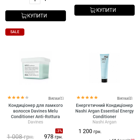
КУПИТИ
КУПИТИ
SALE
Відгуки(1)
Відгуки(2)
Кондиціонер для ламкого
Енергетичний Кондиціонер
волосся Davines Melu
Nashi Argan Essential Energy
Conditioner Anti-Rottura
Conditioner
Davines
Nashi Argan
Lucidante
1 200
-3%
грн.
1 008
978
грн.
грн.