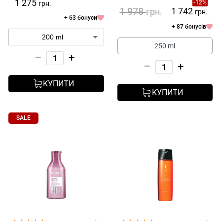
1 275
-12%
грн.
1 978
1 742
грн.
грн.
+ 63 бонуси
+ 87 бонусів
250 ml
–
+
–
+
КУПИТИ
КУПИТИ
SALE