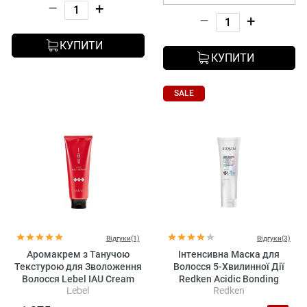
–
+
–
+
КУПИТИ
КУПИТИ
SALE
Відгуки(1)
Відгуки(3)
Аромакрем з Танучою
Інтенсивна Маска для
Текстурою для Зволоження
Волосся 5-Хвилинної Дії
Волосся Lebel IAU Cream
Redken Acidic Bonding
Lebel
Redken
Melt Repair
Concentrate 5-Min Liquid
Mask