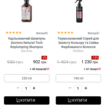
Відгуки(8)
Відгуки(3)
Ущільнюючий Шампунь
Термозахисний Спрей для
Davines Natural Tech
Захисту Кольору та Сяйва
Replumping Shampoo
Фарбованого Волосся
Davines
Redken
Redken Acidic Color Gloss
Heat Protection Treatment
-3%
-12%
930
1 404
902
1 230
грн.
грн.
грн.
грн.
+ 45 бонусів
+ 61 бонус
250 ml
190 ml
–
+
–
+
КУПИТИ
КУПИТИ