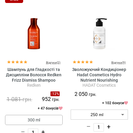
Відгуки(2)
Відгуки(9)
Шампунь для Гладкості та
Зволожуючий Кондиціонер
Дисципліни Волосся Redken
Hadat Cosmetics Hydro
Frizz Dismiss Shampoo
Nutrient Nourishing
Redken
HADAT Cosmetics
Conditioner
2 050
-12%
грн.
1 081
952
грн.
грн.
+ 102 бонуси
+ 47 бонусів
300 ml
–
+
–
+