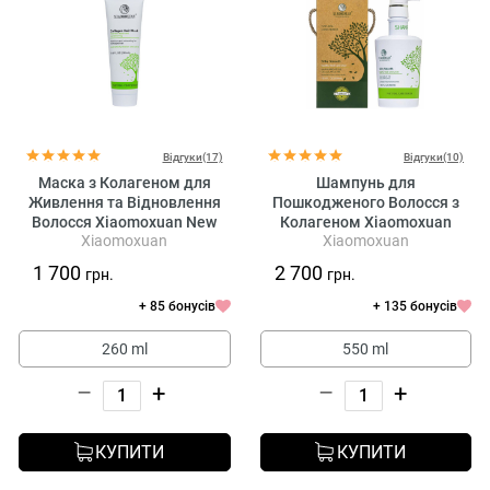
Відгуки(17)
Відгуки(10)
Маска з Колагеном для
Шампунь для
Живлення та Відновлення
Пошкодженого Волосся з
Волосся Xiaomoxuan New
Колагеном Xiaomoxuan
Xiaomoxuan
Xiaomoxuan
Collagen
Collagen Shampoo
1 700
2 700
грн.
грн.
+ 85 бонусів
+ 135 бонусів
260 ml
550 ml
–
+
–
+
КУПИТИ
КУПИТИ