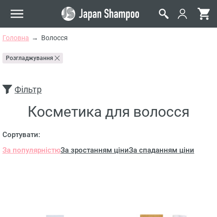
Головна
Волосся
Розгладжування
Фільтр
Косметика для волосся
Сортувати:
За популярністю
За зростанням ціни
За спаданням ціни