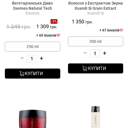
Вегетаріанське Диво
Волосся з Екстрактом Зерна
Davines Natural Tech
Xuandi Si Grain Extract
Davines
Xuandi Si
Nourishing Vegetarian
Treatment Hair Mask
Miracle Mask
1 350
-3%
грн.
1 349
1 309
грн.
грн.
+ 67 бонусів
+ 65 бонусів
300 ml
250 ml
–
+
–
+
КУПИТИ
КУПИТИ