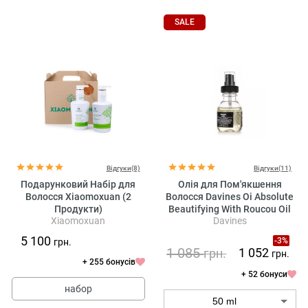
SALE
Відгуки(8)
Відгуки(11)
Подарунковий Набір для
Олія для Пом'якшення
Волосся Xiaomoxuan (2
Волосся Davines Oi Absolute
Продукти)
Beautifying With Roucou Oil
Xiaomoxuan
Davines
5 100
-3%
грн.
1 085
1 052
грн.
грн.
+ 255 бонусів
+ 52 бонуси
набор