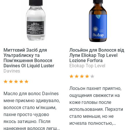
Миттєвий Засіб для
Лосьйон для Волосся від
Ультраблиску та
Лупи Eliokap Top Level
Пом'якшення Волосся
Lozione Forfora
Davines OI Liquid Luster
Eliokap Top Level
Davines
Лосьон пахнет приятно,
Масло для волос Davines
ощущения свежести на
мене приємно здивувало,
коже головы после
волосся стало м'якшим,
использования. Перхоти
пахне просто чудово
стало меньше, но не
якось затишно. Після
исчезла полностью,
нанесення волосся легше