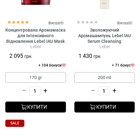
Відгуки(4)
Відгуки(0)
Концентрована Аромамаска
Зволожуючий
для Інтенсивного
Аромашампунь Lebel IAU
Відновлення Lebel IAU Mask
Serum Cleansing
Lebel
Lebel
2 095
1 430
грн.
грн.
+ 104 бонуси
+ 71 бонус
170 gr
200 ml
–
+
–
+
КУПИТИ
КУПИТИ
SALE