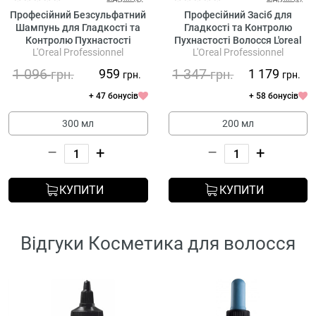
Професійний Безсульфатний
Професійний Засіб для
Шампунь для Гладкості та
Гладкості та Контролю
Контролю Пухнастості
Пухнастості Волосся L'oreal
L'Oreal Professionnel
L'Oreal Professionnel
Волосся L'oreal Professionnel
Professionnel Serie Expert
Serie Expert Keratin Alpha
Keratin Alpha Sleek Smooth
1 096
1 347
959
1 179
грн.
грн.
грн.
грн.
Sleek Professional Shampoo
Transformer
+ 47 бонусів
+ 58 бонусів
300 мл
200 мл
–
+
–
+
КУПИТИ
КУПИТИ
Відгуки Косметика для волосся