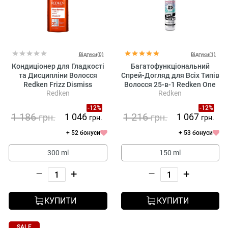
Відгуки(0)
Відгуки(1)
Кондиціонер для Гладкості
Багатофункціональний
та Дисципліни Волосся
Спрей-Догляд для Всіх Типів
Redken Frizz Dismiss
Волосся 25-в-1 Redken One
Redken
Redken
Conditioner
United Elixir
-12%
-12%
1 186
1 216
1 046
1 067
грн.
грн.
грн.
грн.
+ 52 бонуси
+ 53 бонуси
300 ml
150 ml
–
+
–
+
КУПИТИ
КУПИТИ
SALE