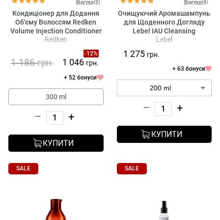
Відгуки(3)
Відгуки(4)
Кондиціонер для Додання
Очищуючий Аромашампунь
Об'єму Волоссям Redken
для Щоденного Догляду
Volume Injection Conditioner
Lebel IAU Cleansing
Redken
Lebel
Clearment
1 275
-12%
грн.
1 186
1 046
грн.
грн.
+ 63 бонуси
+ 52 бонуси
300 ml
–
+
–
+
КУПИТИ
КУПИТИ
SALE
SALE