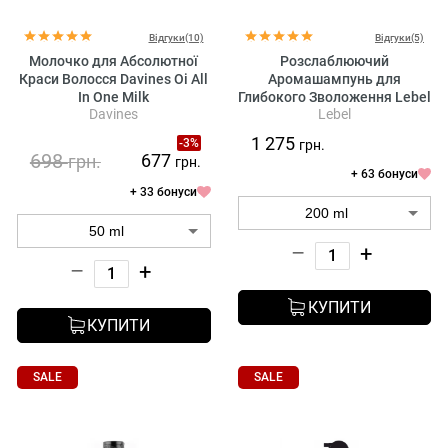
Відгуки(10)
Відгуки(5)
Молочко для Абсолютної
Розслаблюючий
Краси Волоcся Davines Oi All
Аромашампунь для
In One Milk
Глибокого Зволоження Lebel
Davines
Lebel
IAU Cleansing Relaxment
1 275
-3%
грн.
698
677
грн.
грн.
+ 63 бонуси
+ 33 бонуси
–
+
–
+
КУПИТИ
КУПИТИ
SALE
SALE