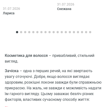
пользовалась 3 дня.
розчісується, воно дійсно
31.07.2026
31.07.2026
Снежана
більш гладке, хоча на
Лариса
пухнастість особливо не
вплинуло. За кілька днів
користування помітила,
що волосся виглядає
доглянутішим, блеск є,
але не якийсь там супер,
приємно, що не
Косметика для волосся
– привабливий, стильний
обважнює.
вигляд.
Зачіска
– одна з перших речей, на які звертають
увагу оточуючі. Добре, якщо волосся виглядає
здоровим, розкішні локони завжди були справжньою
прикрасою. На жаль, не завжди є можливість надати
їм гарного вигляду. Цьому заважає безліч різних
факторів, властивих сучасному способу життя: