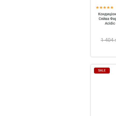
Кондиціон
Сяйва Фа
Acidic
1 404
SALE