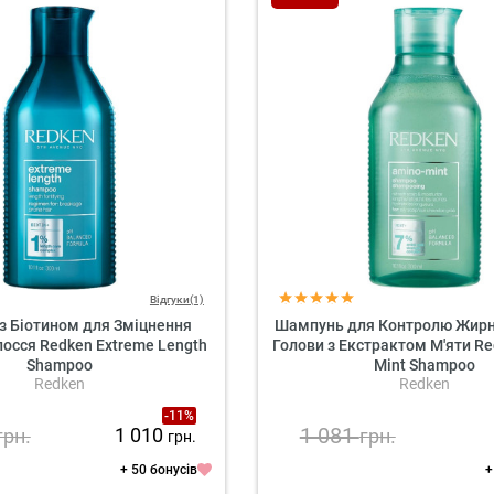
Відгуки(1)
з Біотином для Зміцнення
Шампунь для Контролю Жирн
осся Redken Extreme Length
Голови з Екстрактом М'яти R
Shampoo
Mint Shampoo
Redken
Redken
-11%
1 081
1 010
грн.
грн.
грн.
+ 50 бонусів
+