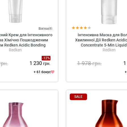
Відгуки(4)
ний Крем для Інтенсивного
Інтенсивна Маска для Вол
за Хімічно Пошкодженим
Хвилинної Дії Redken Acidi
м Redken Acidic Bonding
Concentrate 5-Min Liqui
Redken
Redken
rate Leave-in Treatment
-12%
1 978
1 230
1
грн.
грн.
грн.
+ 61 бонус
+
SALE