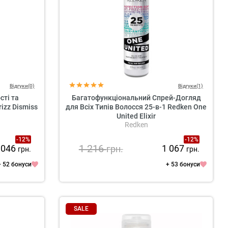
Відгуки(0)
Відгуки(1)
сті та
Багатофункціональний Спрей-Догляд
izz Dismiss
для Всіх Типів Волосся 25-в-1 Redken One
United Elixir
Redken
-12%
-12%
1 216
 046
1 067
грн.
грн.
грн.
+ 52 бонуси
+ 53 бонуси
SALE