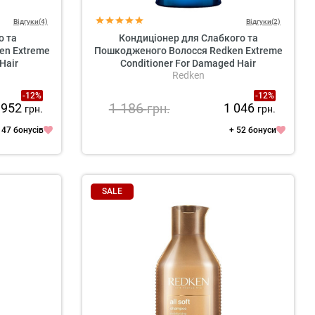
Відгуки(4)
Відгуки(2)
о та
Кондиціонер для Слабкого та
en Extreme
Пошкодженого Волосся Redken Extreme
Hair
Conditioner For Damaged Hair
Redken
-12%
-12%
1 186
952
1 046
грн.
грн.
грн.
 47 бонусів
+ 52 бонуси
SALE