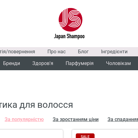
тія/повернення
Про нас
Блог
Інгредієнти
Бренди
Здоров'я
Парфумерія
Чоловікам
ика для волосся
За популярністю
За зростанням ціни
За спадання
SALE