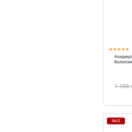
Кондиці
Волоссям
1 186
SALE