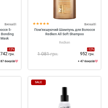
Відгуки(3)
Відгуки(6)
осся 5-
Пом'якшуючий Шампунь для Волосся
c Bonding
Redken All Soft Shampoo
d Mask
Redken
-12%
-12%
1 081
 742
952
грн.
грн.
грн.
 87 бонусів
+ 47 бонусів
SALE