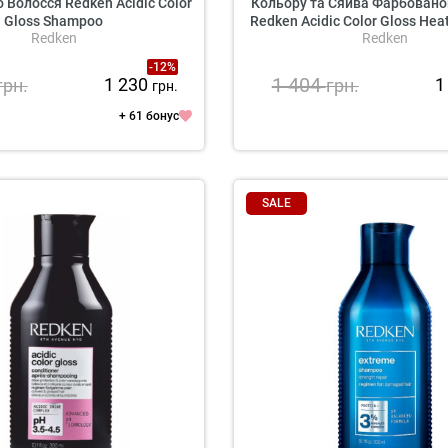
 Волосся Redken Acidic Color
Кольору та Сяйва Фарбовано
Gloss Shampoo
Redken Acidic Color Gloss Heat
Redken
Redken
Treatment
-12%
1 404
1 230
1
грн.
грн.
грн.
+ 61 бонус
SALE