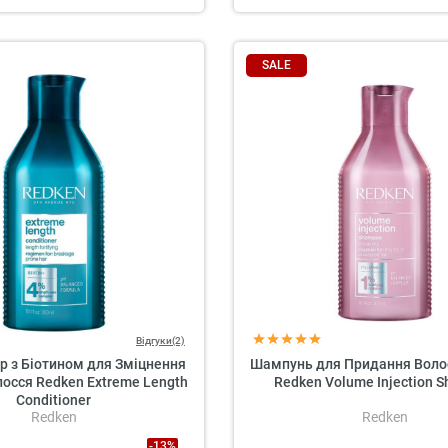
SALE
Відгуки(2)
р з Біотином для Зміцнення
Шампунь для Придання Воло
осся Redken Extreme Length
Redken Volume Injection 
Conditioner
Redken
Redken
-13%