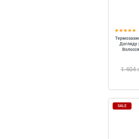
Термозахис
Догляду 
Волосся
Concent
1 404
SALE