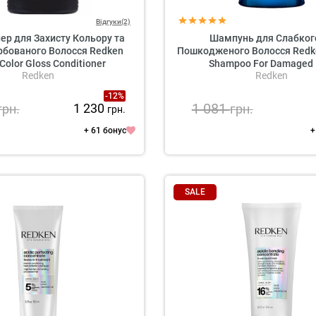
Відгуки(2)
ер для Захисту Кольору та
Шампунь для Слабког
рбованого Волосся Redken
Пошкодженого Волосся Redk
 Color Gloss Conditioner
Shampoo For Damaged 
Redken
Redken
-12%
1 081
1 230
грн.
грн.
грн.
+ 61 бонус
+
SALE