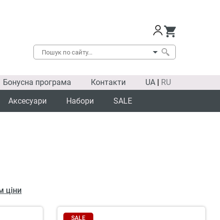
Бонусна програма
Контакти
UA
|
RU
Аксесуари
Набори
SALE
м ціни
SALE