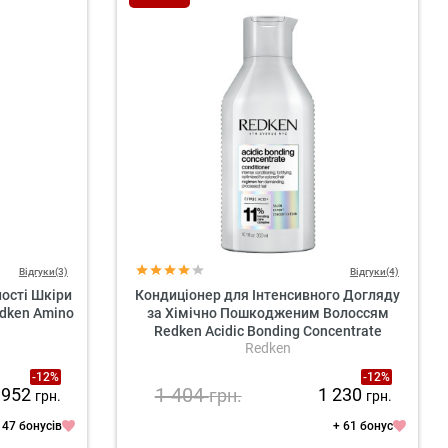
Відгуки(3)
Відгуки(4)
ості Шкіри
Кондиціонер для Інтенсивного Догляду
edken Amino
за Хімічно Пошкодженим Волоссям
Redken Acidic Bonding Concentrate
Redken
Conditioner
-12%
-12%
1 404
952
1 230
грн.
грн.
грн.
 47 бонусів
+ 61 бонус