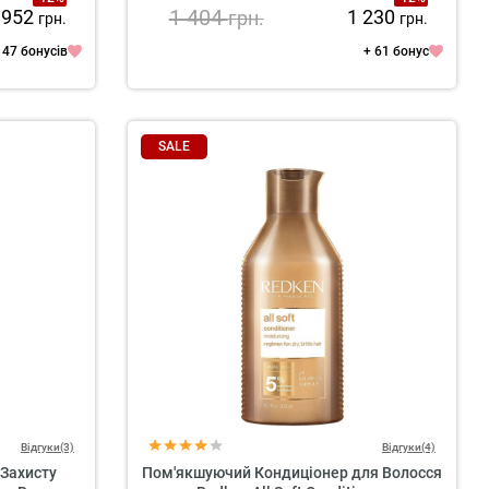
1 404
952
1 230
грн.
грн.
грн.
 47 бонусів
+ 61 бонус
SALE
Відгуки(3)
Відгуки(4)
Захисту
Пом'якшуючий Кондиціонер для Волосся