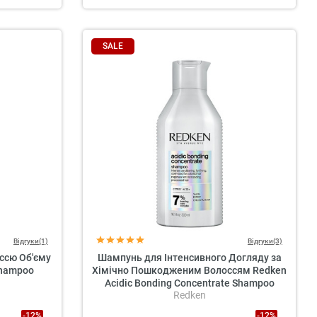
SALE
Відгуки(1)
Відгуки(3)
ссю Об'єму
Шампунь для Інтенсивного Догляду за
Shampoo
Хімічно Пошкодженим Волоссям Redken
Acidic Bonding Concentrate Shampoo
Redken
-12%
-12%