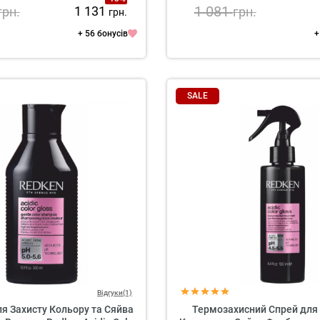
1 081
1 131
грн.
грн.
грн.
+ 56 бонусів
+
SALE
Відгуки(1)
я Захисту Кольору та Сяйва
Термозахисний Спрей для 