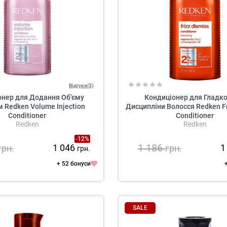
Відгуки(3)
онер для Додання Об'єму
Кондиціонер для Гладко
 Redken Volume Injection
Дисципліни Волосся Redken Fr
Conditioner
Conditioner
Redken
Redken
-12%
1 186
1 046
1
грн.
грн.
грн.
+ 52 бонуси
SALE