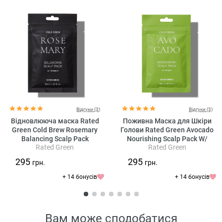
Відгуки (3)
Відгуки (3)
Відновлююча маска Rated
Поживна Маска для Шкіри
Green Cold Brew Rosemary
Голови Rated Green Avocado
Balancing Scalp Pack
Nourishing Scalp Pack W/
Rated Green
Rated Green
Banana
295
295
грн.
грн.
+ 14 бонусів
+ 14 бонусів
Вам може сподобатися