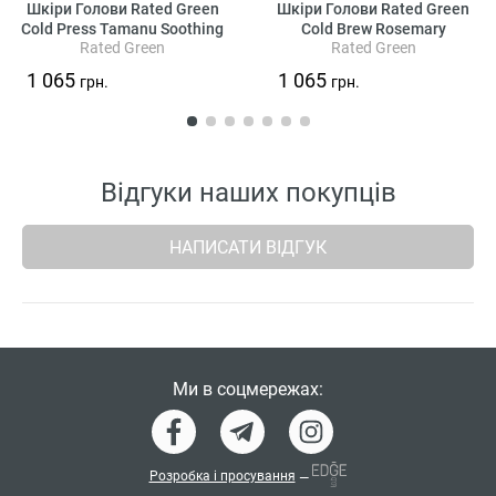
Шкіри Голови Rated Green
Шкіри Голови Rated Green
Cold Press Tamanu Soothing
Cold Brew Rosemary
Rated Green
Rated Green
Scalp Pack
Balancing Scalp Pack
1 065
1 065
грн.
грн.
Відгуки наших покупців
НАПИСАТИ ВІДГУК
Ми в соцмережах:
Розробка і просування
—