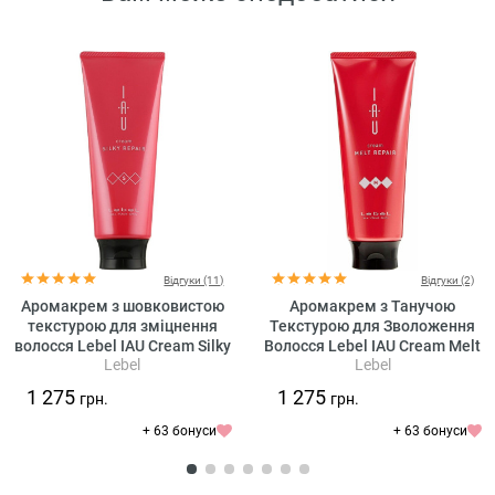
Відгуки (11)
Відгуки (2)
Аромакрем з шовковистою
Аромакрем з Танучою
текстурою для зміцнення
Текстурою для Зволоження
волосся Lebel IAU Cream Silky
Волосся Lebel IAU Cream Melt
Lebel
Lebel
Repair
Repair
1 275
1 275
грн.
грн.
+ 63 бонуси
+ 63 бонуси