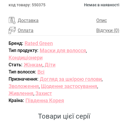
код товару:
550375
Немає в наявності
Доставка
Опис
Оплата
Відгуки (0)
Rated Green
Бренд:
Маски для волосся
Тип продукту:
,
Кондиціонери
Жінкам
Діти
Стать:
,
Всі
Тип волосся:
Догляд за шкірою голови
Призначення:
,
Зволоження
Щоденне застосування
,
,
Живлення
Захист
,
Південна Корея
Країна:
Товари цієї серії