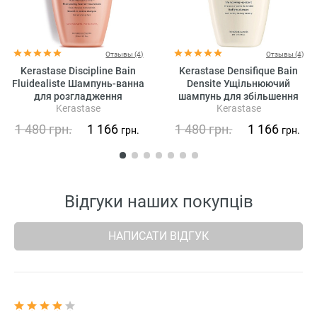
Отзывы (4)
Отзывы (4)
Kerastase Discipline Bain
Kerastase Densifique Bain
Fluidealiste Шампунь-ванна
Densite Ущільнюючий
для розгладження
шампунь для збільшення
Kerastase
Kerastase
неслухняного волосся (без
густоти волосся
сульфатів)
1 480
грн.
1 166
1 480
грн.
1 166
грн.
грн.
Відгуки наших покупців
НАПИСАТИ ВІДГУК