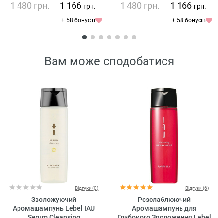
для чоловіків
1 480
грн.
1 166
1 480
грн.
1 166
грн.
грн.
+ 58 бонусів
+ 58 бонусів
Вам може сподобатися
Відгуки (0)
Відгуки (6)
Зволожуючий
Розслаблюючий
Аромашампунь Lebel IAU
Аромашампунь для
Serum Cleansing
Глибокого Зволоження Lebel