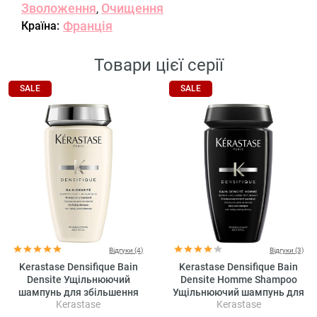
Зволоження
Очищення
,
Франція
Країна:
Товари цієї серії
SALE
SALE
Відгуки (4)
Відгуки (3)
Kerastase Densifique Bain
Kerastase Densifique Bain
Densite Ущільнюючий
Densite Homme Shampoo
шампунь для збільшення
Ущільнюючий шампунь для
Kerastase
Kerastase
густоти волосся
збільшення густини волосся