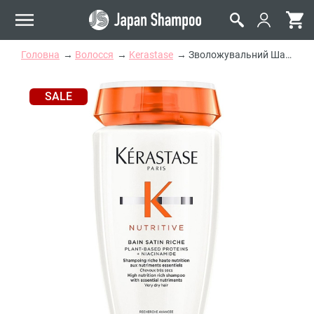
Головна
Волосся
Kerastase
Зволожувальний Шампунь-Ванна для Дуже Сухого Волосся Kerastase Nutritive Bain Satin Riche Shampoo
SALE