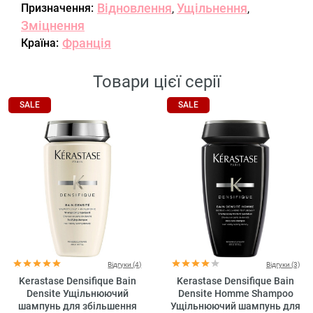
Відновлення
Ущільнення
Призначення:
,
,
Зміцнення
Франція
Країна:
Товари цієї серії
SALE
SALE
Відгуки (4)
Відгуки (3)
Kerastase Densifique Bain
Kerastase Densifique Bain
Densite Ущільнюючий
Densite Homme Shampoo
шампунь для збільшення
Ущільнюючий шампунь для