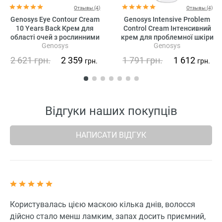
Отзывы (4)
Отзывы (4)
Genosys Eye Contour Cream
Genosys Intensive Problem
10 Years Back Крем для
Control Cream Інтенсивний
області очей з рослинними
крем для проблемної шкіри
Genosys
Genosys
стовбуровими клітинами
2 621
грн.
2 359
1 791
грн.
1 612
грн.
грн.
Відгуки наших покупців
НАПИСАТИ ВІДГУК
Користувалась цією маскою кілька днів, волосся
дійсно стало менш ламким, запах досить приємний,