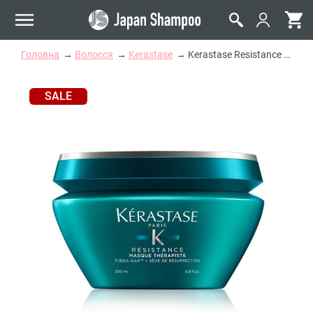
Головна
Волосся
Kerastase
Kerastase Resistance Therapist Renewal Mask Відновлююча маска для дуже пошкодженого товстого волосся
SALE