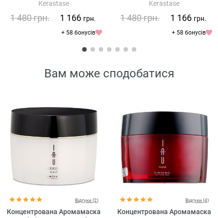
Kerastase
Kerastase
густоти волосся
збільшення густини волосся
для чоловіків
1 480
грн.
1 166
1 480
грн.
1 166
грн.
грн.
+ 58 бонусів
+ 58 бонусів
Вам може сподобатися
Відгуки (2)
Відгуки (4)
Концентрована Аромамаска
Концентрована Аромамаска