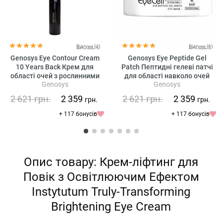
Відгуки (4)
Відгуки (6)
Genosys Eye Contour Cream
Genosys Eye Peptide Gel
10 Years Back Крем для
Patch Пептидні гелеві патчі
області очей з рослинними
для області навколо очей
Genosys
Genosys
стовбуровими клітинами
2 621
грн.
2 359
2 621
грн.
2 359
грн.
грн.
+ 117 бонусів
+ 117 бонусів
Опис товару: Крем-ліфтинг для
Повік з Освітлюючим Ефектом
Instytutum Truly-Transforming
Brightening Eye Cream