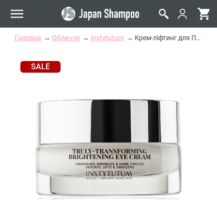
Головна
Обличчя
Instytutum
Крем-ліфтинг для Повік з Освітлюючим Ефектом Instytutum Truly-Transforming Brightening Eye Cream
SALE