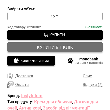
Вибрати об'єм:
15 ml
код товару:
8290302
В наявності
КУПИТИ
КУПИТИ В 1 КЛІК
monobank
Купити частинами
від 3 до 6 платежів
Доставка
Опис
Оплата
Відгуки (7)
Instytutum
Бренд:
Крем для обличчя
Догляд для
Тип продукту:
,
очей
Антивікові
Засоби від пігментації
,
,
,