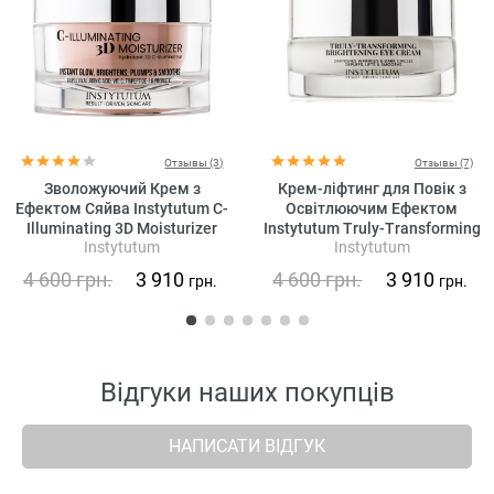
Отзывы (3)
Отзывы (7)
Зволожуючий Крем з
Крем-ліфтинг для Повік з
Ефектом Сяйва Instytutum C-
Освітлюючим Ефектом
Illuminating 3D Moisturizer
Instytutum Truly-Transforming
Instytutum
Instytutum
Brightening Eye Cream
4 600
грн.
3 910
4 600
грн.
3 910
грн.
грн.
Відгуки наших покупців
НАПИСАТИ ВІДГУК