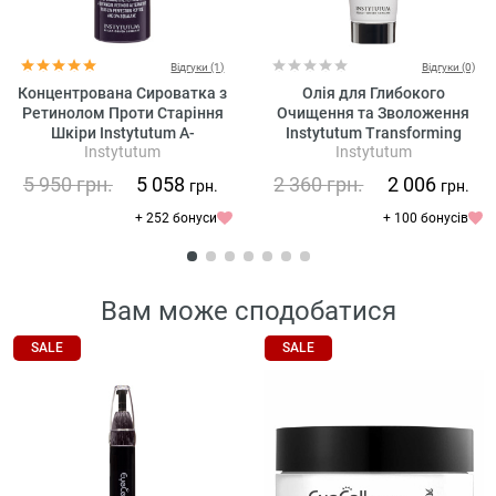
Відгуки (1)
Відгуки (0)
Концентрована Сироватка з
Олія для Глибокого
Ретинолом Проти Старіння
Очищення та Зволоження
Шкіри Instytutum A-
Instytutum Transforming
Instytutum
Instytutum
Superpacked X-strength
Melting Cleanser
Retinol Serum
5 950
грн.
5 058
2 360
грн.
2 006
грн.
грн.
+ 252 бонуси
+ 100 бонусів
Вам може сподобатися
SALE
SALE