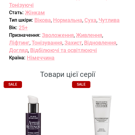
Тонізуючі
Жінкам
Стать:
Вікова
Нормальна
Суха
Чутлива
Тип шкіри:
,
,
,
25+
Вік:
Зволоження
Живлення
Призначення:
,
,
Ліфтинг
Тонізування
Захист
Відновлення
,
,
,
,
Догляд
Відбілюючі та освітлюючі
,
Німеччина
Країна:
Товари цієї серії
SALE
SALE