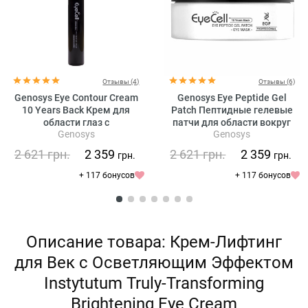
Отзывы (4)
Отзывы (6)
Genosys Eye Contour Cream
Genosys Eye Peptide Gel
10 Years Back Крем для
Patch Пептидные гелевые
области глаз с
патчи для области вокруг
Genosys
Genosys
растительными стволовыми
глаз
клетками
2 621
грн.
2 359
2 621
грн.
2 359
грн.
грн.
+ 117 бонусов
+ 117 бонусов
Описание товара: Крем-Лифтинг
для Век с Осветляющим Эффектом
Instytutum Truly-Transforming
Brightening Eye Cream