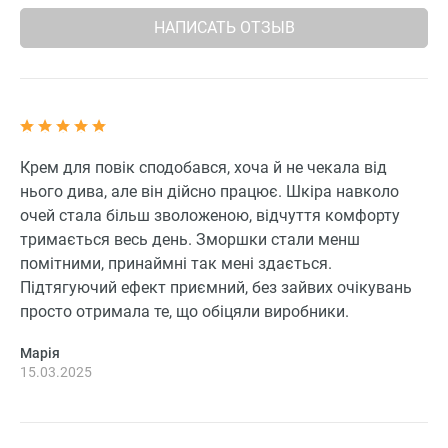
НАПИСАТЬ ОТЗЫВ
Крем для повік сподобався, хоча й не чекала від
нього дива, але він дійсно працює. Шкіра навколо
очей стала більш зволоженою, відчуття комфорту
тримається весь день. Зморшки стали менш
помітними, принаймні так мені здається.
Підтягуючий ефект приємний, без зайвих очікувань
просто отримала те, що обіцяли виробники.
Марія
15.03.2025