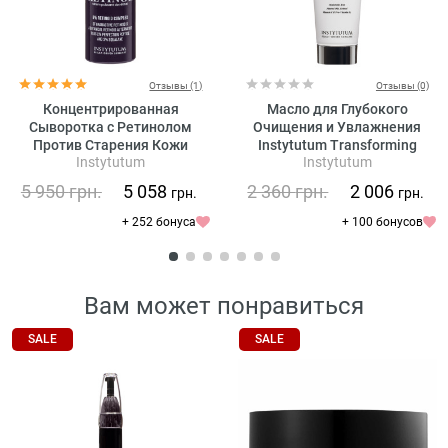
Отзывы (1)
Отзывы (0)
Концентрированная
Масло для Глубокого
Сыворотка с Ретинолом
Очищения и Увлажнения
Против Старения Кожи
Instytutum Transforming
Instytutum
Instytutum
Instytutum A-Superpacked X-
Melting Cleanser
strength Retinol Serum
5 950
грн.
5 058
2 360
грн.
2 006
грн.
грн.
+ 252 бонуса
+ 100 бонусов
Вам может понравиться
SALE
SALE