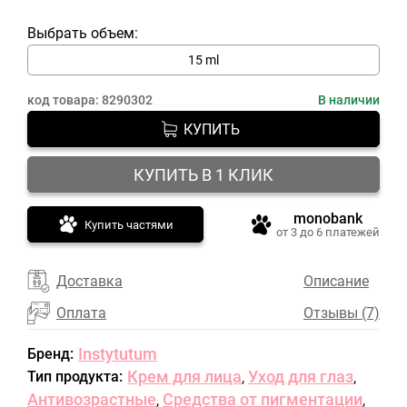
Выбрать объем:
15 ml
код товара:
8290302
В наличии
КУПИТЬ
КУПИТЬ В 1 КЛИК
monobank
Купить частями
от 3 до 6 платежей
Доставка
Описание
Оплата
Отзывы (7)
Instytutum
Бренд:
Крем для лица
Уход для глаз
Тип продукта:
,
,
Антивозрастные
Средства от пигментации
,
,