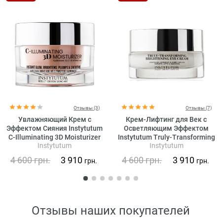
Отзывы (3)
Отзывы (7)
Увлажняющий Крем с
Крем-Лифтинг для Век с
Эффектом Сияния Instytutum
Осветляющим Эффектом
C-Illuminating 3D Moisturizer
Instytutum Truly-Transforming
Instytutum
Instytutum
Brightening Eye Cream
4 600
грн.
3 910
4 600
грн.
3 910
грн.
грн.
Отзывы наших покупателей