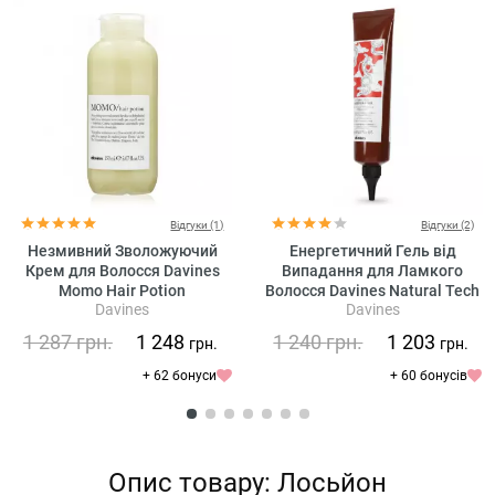
Відгуки (1)
Відгуки (2)
Незмивний Зволожуючий
Енергетичний Гель від
Крем для Волосся Davines
Випадання для Ламкого
Momo Hair Potion
Волосся Davines Natural Tech
Davines
Davines
Energizing Gel
1 287
грн.
1 248
1 240
грн.
1 203
грн.
грн.
+ 62 бонуси
+ 60 бонусів
Опис товару: Лосьйон