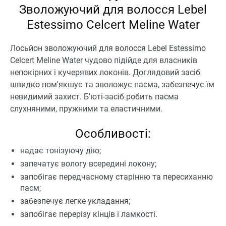
Зволожуючий для волосся Lebel
Estessimo Celcert Meline Water
Лосьйон зволожуючий для волосся Lebel Estessimo
Celcert Meline Water чудово підійде для власників
непокірних і кучерявих локонів. Доглядовий засіб
швидко пом'якшує та зволожує пасма, забезпечує їм
невидимий захист. Б'юті-засіб робить пасма
слухняними, пружними та еластичними.
Особливості:
надає тонізуючу дію;
запечатує вологу всередині локону;
запобігає передчасному старінню та пересиханню
пасм;
забезпечує легке укладання;
запобігає перерізу кінців і ламкості.