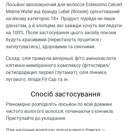
Лосьйон зволожуючий для волосся Estessimo Celcert
Meline Water від бренду Lebel (Японія) орієнтований
на вікову категорію 18+. Продукт підійде не лише
дівчатам, а й хлопцям, які завжди хочуть виглядати
на 100%. Після застосування цього засобу локони
будуть красивими (перестануть пушитися і
заплутуватись), здоровими та сяючими.
Склад: олія примули вечірньої, фіто амінокислоти
клітинно-мембранного комплексу (фітостерил/
октилдодецил лаурил глутамат), олія пінника
лугового, ліпіди Fit Cap та ін.
Спосіб застосування
Рівномірно розподіліть лосьйон по всій довжині
чистого вологого волосся, починаючи з кінчиків.
Приступайте до укладання.
Для надання волоссю додаткового блиску —