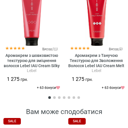
Відгуки (11)
Відгуки (2)
Аромакрем з шовковистою
Аромакрем з Танучою
текстурою для зміцнення
Текстурою для Зволоження
волосся Lebel IAU Cream Silky
Волосся Lebel IAU Cream Melt
Lebel
Lebel
Repair
Repair
1 275
1 275
грн.
грн.
+ 63 бонуси
+ 63 бонуси
Вам може сподобатися
SALE
SALE