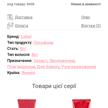
код товару:
8436
Немає в наявності
Доставка
Опис
Оплата
Відгуки (3)
Lebel
Бренд:
Лосьйони
Тип продукту:
Всі
Стать:
Всі
Тип волосся:
Захист
Зволоження
Призначення:
,
,
Пом'якшення
Для блиску
Розгладжування
,
,
Японія
Країна:
Товари цієї серії