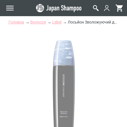
Головна
Волосся
Lebel
Лосьйон Зволожуючий для волосся Lebel Estessimo Celcert Meline Water