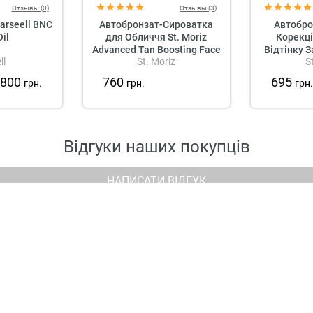
Отзывы (0)
Отзывы (3)
arseell BNC
Автобронзат-Сироватка
Автобро
il
для Обличчя St. Moriz
Корекці
Advanced Tan Boosting Face
Відтінку З
ll
St. Moriz
S
Drops
Advanced C
Mous
800
760
695
грн.
грн.
грн
Відгуки наших покупців
НАПИСАТИ ВІДГУК