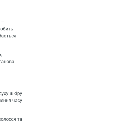
 –
робить
обається
,
нтанова
суху шкіру
чення часу
волосся та