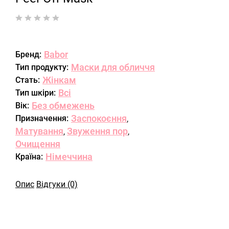
Babor
Бренд:
Маски для обличчя
Тип продукту:
Жінкам
Стать:
Всі
Тип шкіри:
Без обмежень
Вік:
Заспокоєння
Призначення:
,
Матування
Звуження пор
,
,
Очищення
Німеччина
Країна:
Опис
Відгуки (0)