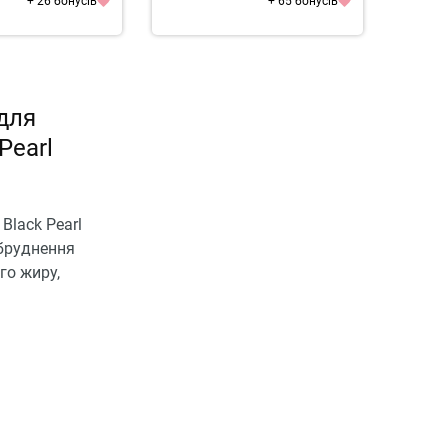
+ 26 бонусів
+ 65 бонусів
для
Pearl
Black Pearl
абруднення
го жиру,