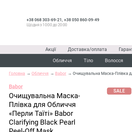
,
+38 068 303-69-21
+38 050 860-09-49
Щодня з 10:00 до 20:00
Акції
Доставка/оплата
Гаран
Обличчя
Тіло
Волосся
Головна
Обличчя
Babor
Очищувальна Маска-Плівка для 
Babor
SALE
Очищувальна Маска-
Плівка для Обличчя
«Перли Таїті» Babor
Clarifying Black Pearl
Peel-Off Mask