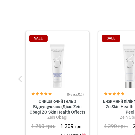
SALE
SALE
Відгуки (18)
Очищаючий Гель з
Ензимний пілінг
Відлущуючою Дією Zein
Zo Skin Health
Obagi ZO Skin Health Offects
Peel
Zein Obagi
Zein Ob
Exfoliating Cleanser
1 260
грн.
1 209
4 290
грн.
грн.