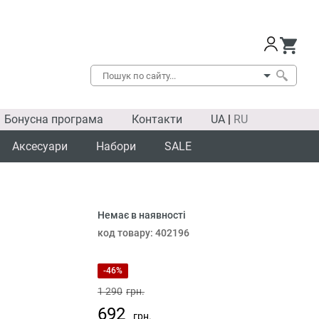
Бонусна програма
Контакти
UA
|
RU
Аксесуари
Набори
SALE
Немає в наявності
код товару:
402196
-46%
1 290
грн.
692
грн.