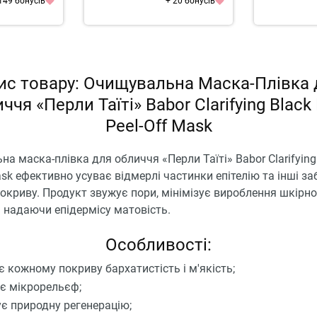
149 бонусів
+ 20 бонусів
ис товару: Очищувальна Маска-Плівка 
ччя «Перли Таїті» Babor Clarifying Black 
Peel-Off Mask
а маска-плівка для обличчя «Перли Таїті» Babor Clarifying 
ask ефективно усуває відмерлі частинки епітелію та інші з
окриву. Продукт звужує пори, мінімізує вироблення шкірно
 надаючи епідермісу матовість.
Особливості:
є кожному покриву бархатистість і м'якість;
є мікрорельєф;
ує природну регенерацію;