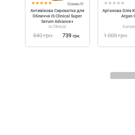
Отзывы (9)
Антивікова Сироватка для
Арганова Олія K
Обличчя iS Clinical Super
Argan O
Serum Advance+
Is Clinical
Karsee
840
грн.
739
1 000
грн.
грн.
Словник інгредієнтів косметики
Політика конфіденційності
Договір-оферта
Програма лояльності