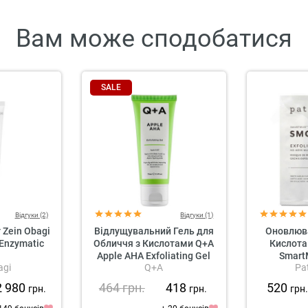
Вам може сподобатися
SALE
Відгуки (2)
Відгуки (1)
 Zein Obagi
Відлущувальний Гель для
Оновлюв
 Enzymatic
Обличчя з Кислотами Q+A
Кислота
Apple AHA Exfoliating Gel
Smart
agi
Q+A
Pa
Exfoliati
2 980
464
грн.
418
520
грн.
грн.
грн