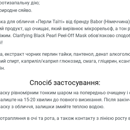
ротизапальну дію;
риродне сяйво.
ка для обличчя «Перли Таїті» від бренду Babor (Німеччина)
й продукт, що очищає, який вирівнює мікрорельєф, а тон 
віжим. Clarifying Black Pearl Peel-Off Mask обов'язково спод
і!
а, екстракт чорних перлин тайки, пантенол, денат алкоголю
вий спирт, каприліл/каприл глюкозид, смага, гліцерин, кса
ін.
Спосіб застосування:
аску рівномірним тонким шаром на попередньо очищену і 
залиште на 15-20 хвилин до повного висихання. Після закін
аску з обличчя, залишки змийте теплою водою.
отрапляння в очі та рота, а також контакту з лінією росту 