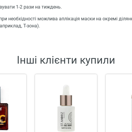
увати 1-2 рази на тиждень.
при необхідності можлива аплікація маски на окремі ділян
априклад, Т-зона).
Інші клієнти купили