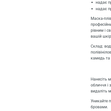
надає п
надає п
Маска-плів
професійни
рівним і с
вашій шкір
Склад: вод
полівініло
камедь та 
Нанесіть м
обличчя і 
видаліть м
Уникайте п
бровами.