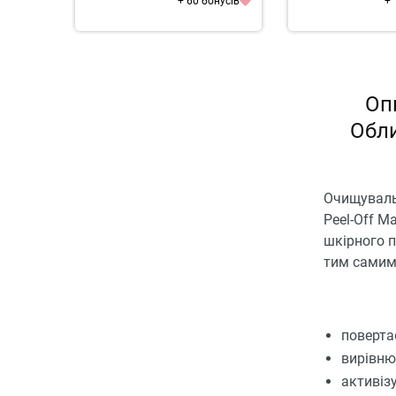
+ 60 бонусів
+ 
Оп
Обли
Очищувальн
Peel-Off M
шкірного п
тим самим
поверта
вирівню
активіз