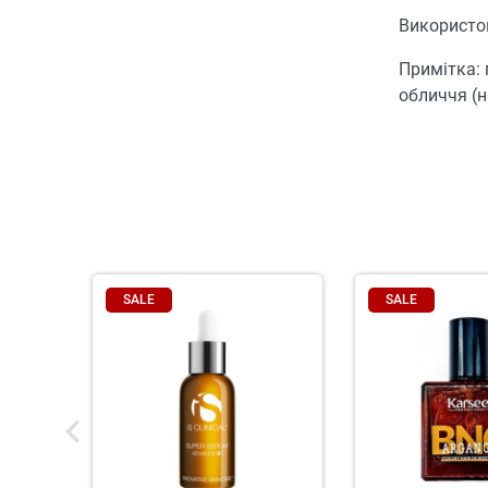
Використов
Примітка: 
обличчя (н
SALE
SALE