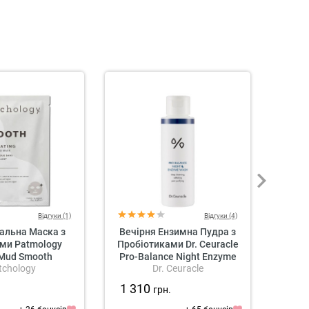
Відгуки (1)
Відгуки (4)
альна Маска з
Вечірня Ензимна Пудра з
Пілінг
ми Patmology
Пробіотиками Dr. Ceuracle
Mud Smooth
Pro-Balance Night Enzyme
tchology
Dr. Ceuracle
ng No-Mess Mud
Wash
Mask
1 310
2 4
.
грн.