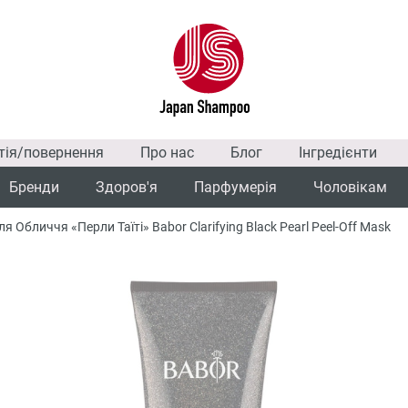
тія/повернення
Про нас
Блог
Інгредієнти
Бренди
Здоров'я
Парфумерія
Чоловікам
Обличчя «Перли Таїті» Babor Clarifying Black Pearl Peel-Off Mask