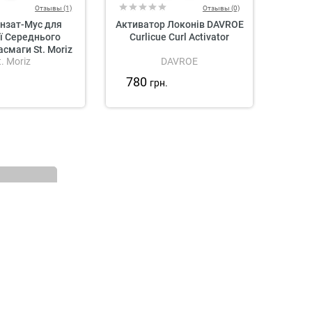
Отзывы (1)
Отзывы (0)
нзат-Мус для
Активатор Локонів DAVROE
Баль
ї Середнього
Curlicue Curl Activator
асмаги St. Moriz
t. Moriz
DAVROE
olour Correcting
se Medium
780
77
.
грн.
Ми в соцмережах: