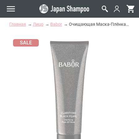
Главная
Лицо
Babor
Очищающая Маска-Плёнка для Лица «Жемчуг Таити» Babor Clarifying Black Pearl Peel-Off Mask
SALE