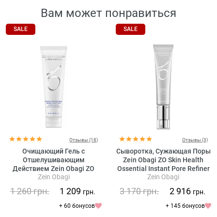
Вам может понравиться
SALE
SALE
Отзывы (18)
Отзывы (3)
Очищающий Гель с
Сыворотка, Сужающая Поры
Отшелушивающим
Zein Obagi ZO Skin Health
Действием Zein Obagi ZO
Ossential Instant Pore Refiner
Zein Obagi
Zein Obagi
Skin Health Offects Exfoliating
Cleanser
1 260
грн.
1 209
3 170
грн.
2 916
грн.
грн.
+ 60 бонусов
+ 145 бонусов