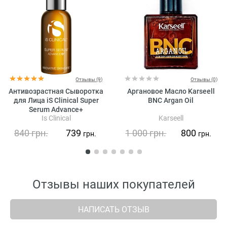
Отзывы (9)
Отзывы (0)
Антивозрастная Сыворотка
Аргановое Масло Karseell
для Лица iS Clinical Super
BNC Argan Oil
Serum Advance+
Is Clinical
Karseell
840
грн.
739
1 000
грн.
800
грн.
грн.
Отзывы наших покупателей
НАПИСАТЬ ОТЗЫВ