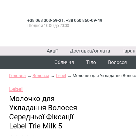
,
+38 068 303-69-21
+38 050 860-09-49
Щодня з 10:00 до 20:00
Акції
Доставка/оплата
Гаран
Обличчя
Тіло
Волосся
Головна
Волосся
Lebel
Молочко для Укладання Волосся С
Lebel
Молочко для
Укладання Волосся
Середньої Фіксації
Lebel Trie Milk 5