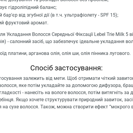
зує гідроліпідний баланс;
 бар'єр від згубної дії (в т.ч. ультрафіолету - SPF 15);
й фруктовий аромат.
я Укладання Волосся Середньої Фіксації Lebel Trie Milk 5 в
нія) - салонний засіб, що забезпечує ідеальне укладання во
оїд платини, арганова олія, олія ши, олія пінника лугового.
Спосіб застосування:
тосування залежить від мети. Щоб отримати чіткий завито
волосся, яке потім укладайте за допомогою дифузора, бра
гладкості - нанесіть на вологе волосся, потім витягніть з
ебінця. Якщо хочете структурувати природний завиток, зас
 на сухе волосся. Також, можна створити ефект “мокрого 