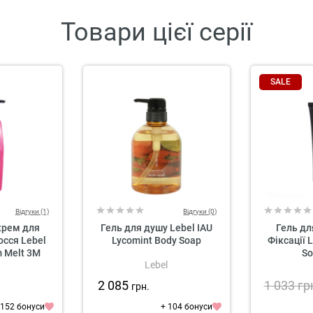
Товари цієї серії
SALE
Відгуки (1)
Відгуки (0)
крем для
Гель для душу Lebel IAU
Гель дл
осся Lebel
Lycomint Body Soap
Фіксації 
m Melt 3M
So
Lebel
2 085
1 033
гр
грн.
 152 бонуси
+ 104 бонуси