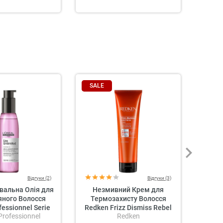
SALE
Відгуки (2)
Відгуки (3)
вальна Олія для
Незмивний Крем для
Фо
яного Волосся
Термозахисту Волосся
Локо
ofessionnel Serie
Redken Frizz Dismiss Rebel
 Professionnel
Redken
s Unlimited Blow-
Tame