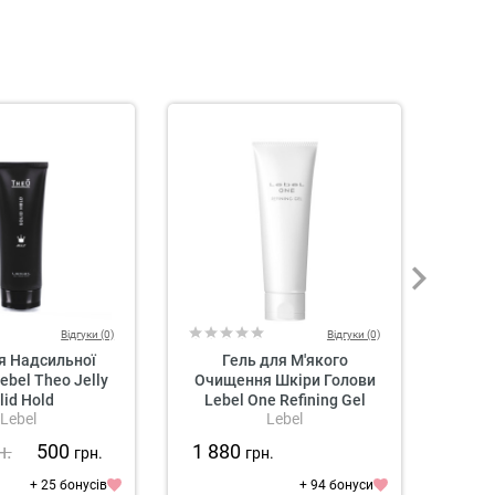
Відгуки (0)
Відгуки (0)
я Надсильної
Гель для М'якого
Відн
Lebel Theo Jelly
Очищення Шкіри Голови
для
lid Hold
Lebel One Refining Gel
Голо
Lebel
Lebel
н.
500
1 880
2 2
грн.
грн.
+ 25 бонусів
+ 94 бонуси