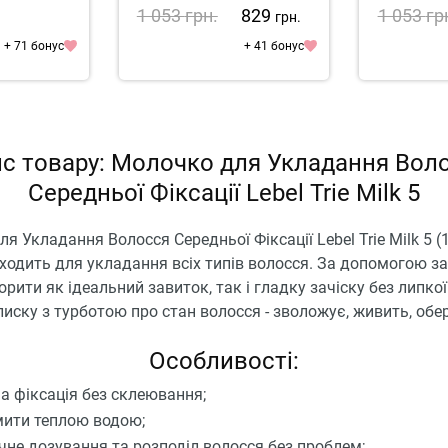
Professionnel Pro Longer
1 053
грн.
829
1 053
гр
грн.
Renewing Cream
+ 71 бонус
+ 41 бонус
с товару: Молочко для Укладання Вол
Середньої Фіксації Lebel Trie Milk 5
я Укладання Волосся Середньої Фіксації Lebel Trie Milk 5 (
ходить для укладання всіх типів волосся. За допомогою з
рити як ідеальний завиток, так і гладку зачіску без липкої
иску з турботою про стан волосся - зволожує, живить, обер
Особливості:
а фіксація без склеювання;
мити теплою водою;
чне дозування та розподіл волосся без проблем;