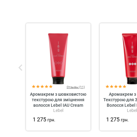
Отзывы (11)
Аромакрем з шовковистою
Аромакрем з
текстурою для зміцнення
Текстурою для 
волосся Lebel IAU Cream
Волосся Lebel
Lebel
Lebel
Silky Repair
Melt Re
1 275
1 275
грн.
грн.