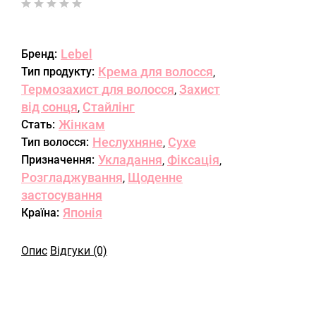
Lebel
Бренд:
Крема для волосся
Тип продукту:
,
Термозахист для волосся
Захист
,
від сонця
Стайлінг
,
Жінкам
Стать:
Неслухняне
Сухе
Тип волосся:
,
Укладання
Фіксація
Призначення:
,
,
Розгладжування
Щоденне
,
застосування
Японія
Країна:
Опис
Відгуки (0)