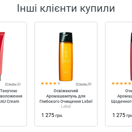
Інші клієнти купили
Отзывы (2)
Отзывы (9)
 Танучою
Освіжаючий
Оч
Зволоження
Аромашампунь для
Арома
 IAU Cream
Глибокого Очищення Lebel
Щоденного
Lebel
pair
IAU Cleansing Freshment
IAU Clean
1 275
1 275
грн.
гр