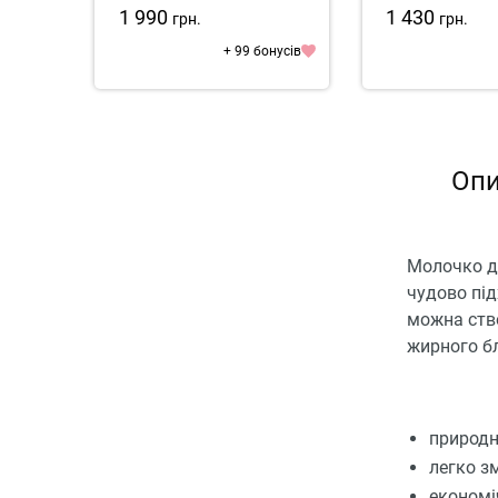
1 990
1 430
грн.
грн.
+ 99 бонусів
Опи
Молочко дл
чудово під
можна ство
жирного бл
природн
легко з
економі