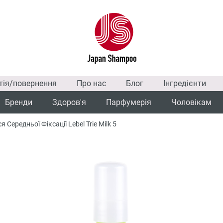
тія/повернення
Про нас
Блог
Інгредієнти
Бренди
Здоров'я
Парфумерія
Чоловікам
ередньої Фіксації Lebel Trie Milk 5