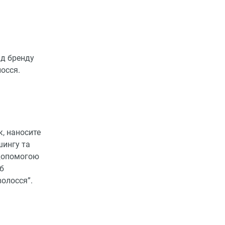
ід бренду
лосся.
к, наносите
шингу та
а допомогою
іб
волосся”.