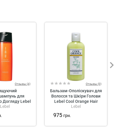
Отзывы (4)
Отзывы (0)
ищуючий
Бальзам-Ополіскувач для
Відн
шампунь для
Волосся та Шкіри Голови
Волос
 Догляду Lebel
Lebel Cool Orange Hair
Lebel 
Lebel
Lebel
sing Clearment
Rinse
975
1 0
н.
грн.