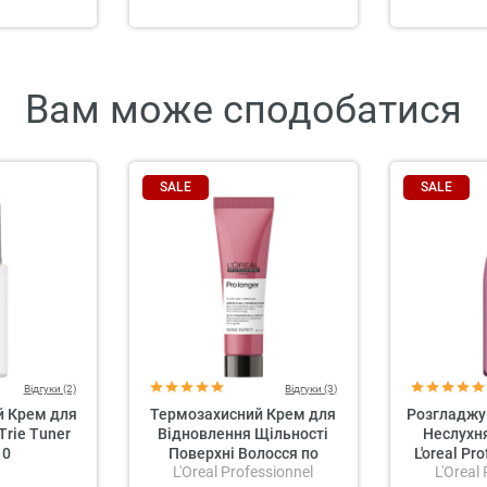
Вам може сподобатися
SALE
SALE
Відгуки (2)
Відгуки (3)
 Крем для
Термозахисний Крем для
Розгладжу
Trie Tuner
Відновлення Щільності
Неслухн
 0
Поверхні Волосся по
L'oreal Pr
L'Oreal Professionnel
L'Oreal
Довжині L'oreal
Expert Lis