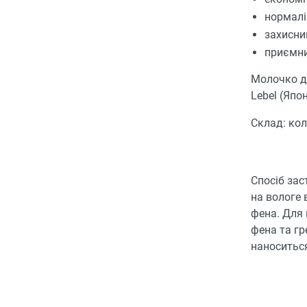
нормалі
захисний
приємни
Молочко дл
Lebel (Япо
Склад: кол
Спосіб зас
на вологе 
фена. Для 
фена та гр
наноситься