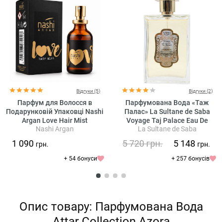
Відгуки (5)
Відгуки (2)
Парфум для Волосся в
Парфумована Вода «Таж
Подарунковій Упаковці Nashi
Палас» La Sultane de Saba
Argan Love Hair Mist
Voyage Taj Palace Eau De
Nashi Argan
La Sultane de Saba
Parfum Musk Incense Rose
1 090
5 720
грн.
5 148
грн.
грн.
+ 54 бонуси
+ 257 бонусів
Опис товару: Парфумована Вода
Attar Collection Azora