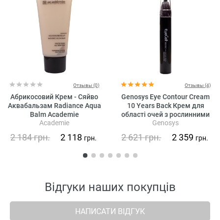
Отзывы (0)
Отзывы (4)
Абрикосовий Крем - Сяйво
Genosys Eye Contour Cream
Аквабальзам Radiance Aqua
10 Years Back Крем для
Balm Academie
області очей з рослинними
Academie
Genosys
стовбуровими клітинами
2 184
грн.
2 118
2 621
грн.
2 359
грн.
грн.
Відгуки наших покупців
НАПИСАТИ ВІДГУК