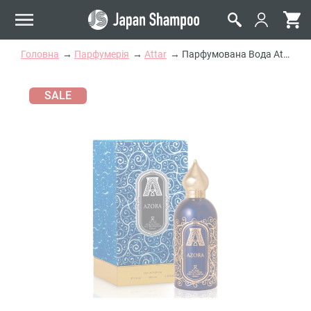
Головна
Парфумерія
Attar
Парфумована Вода Attar Collection Azora
SALE