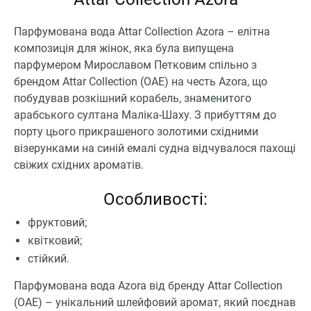
Парфумована вода Attar Collection Azora – елітна
композиція для жінок, яка була випущена
парфумером Мирославом Петковим спільно з
брендом Attar Collection (ОАЕ) на честь Azora, що
побудував розкішний корабель, знаменитого
арабського султана Маліка-Шаху. З прибуттям до
порту цього прикрашеного золотими східними
візерунками на синій емалі судна відчувалося пахощі
свіжих східних ароматів.
Особливості:
фруктовий;
квітковий;
стійкий.
Парфумована вода Azora від бренду Attar Collection
(ОАЕ) – унікальний шлейфовий аромат, який поєднав