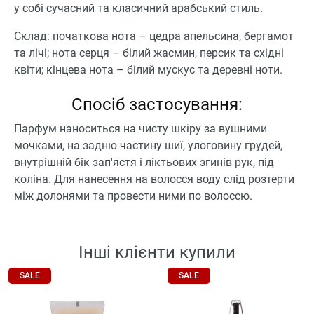
у собі сучасний та класичний арабський стиль.
Склад: початкова нота – цедра апельсина, бергамот
та лічі; нота серця – білий жасмин, персик та східні
квіти; кінцева нота – білий мускус та деревні ноти.
Спосіб застосування:
Парфум наноситься на чисту шкіру за вушними
мочками, на задню частину шиї, улоговину грудей,
внутрішній бік зап'ястя і ліктьових згинів рук, під
коліна. Для нанесення на волосся воду слід розтерти
між долонями та провести ними по волоссю.
Інші клієнти купили
SALE
SALE