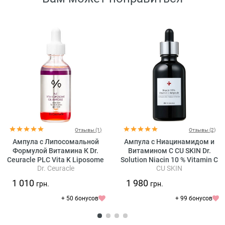
Отзывы (1)
Отзывы (2)
Ампула с Липосомальной
Ампула с Ниацинамидом и
Формулой Витамина К Dr.
Витамином C CU SKIN Dr.
Ceuracle PLC Vita K Liposome
Solution Niacin 10 % Vitamin C
Dr. Ceuracle
CU SKIN
Oil Ampoule
Ampoule
1 010
1 980
грн.
грн.
+ 50 бонусов
+ 99 бонусов