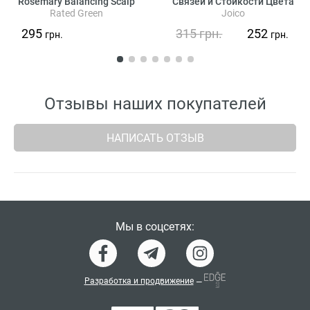
Rosemary Balancing Scalp
Связей и Стойкости Цвета
Rated Green
Joico
Pack
Joico Defy Damage Protective
Shampoo
295
315
грн.
252
грн.
грн.
Отзывы наших покупателей
НАПИСАТЬ ОТЗЫВ
Мы в соцсетях:
Разработка и продвижение
—