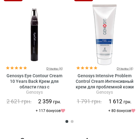
Отзывы (4)
Отзывы (4)
Genosys Eye Contour Cream
Genosys Intensive Problem
10 Years Back Крем для
Control Cream Интенсивный
области глаз с
крем для проблемной кожи
Genosys
Genosys
растительными стволовыми
клетками
2 621
грн.
2 359
1 791
грн.
1 612
грн.
грн.
+ 117 бонусов
+ 80 бонусов