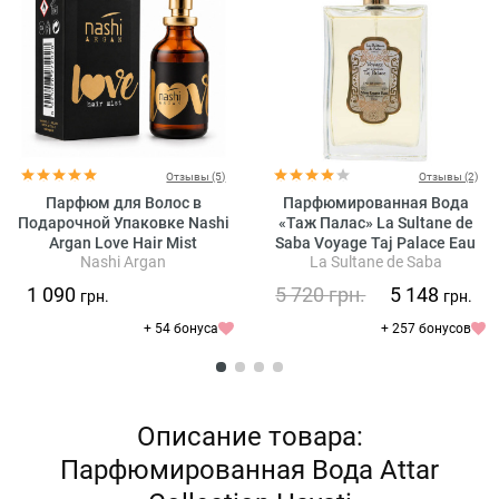
Отзывы (5)
Отзывы (2)
Парфюм для Волос в
Парфюмированная Вода
Подарочной Упаковке Nashi
«Таж Палас» La Sultane de
Argan Love Hair Mist
Saba Voyage Taj Palace Eau
Nashi Argan
La Sultane de Saba
De Parfum Musk Incense Rose
1 090
5 720
грн.
5 148
грн.
грн.
+ 54 бонуса
+ 257 бонусов
Описание товара:
Парфюмированная Вода Attar