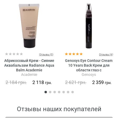
Отзывы (0)
Отзывы (4)
Абрикосовый Крем - Сияние
Genosys Eye Contour Cream
Аквабальзам Radiance Aqua
10 Years Back Крем для
Balm Academie
области глаз с
Academie
Genosys
растительными стволовыми
клетками
2 184
грн.
2 118
2 621
грн.
2 359
грн.
грн.
Отзывы наших покупателей