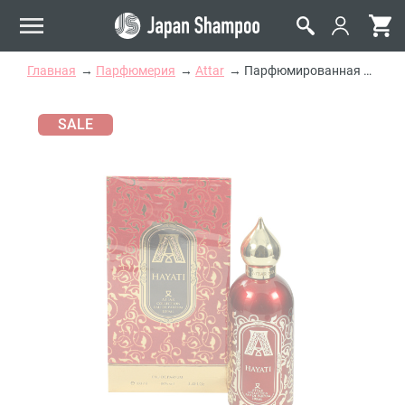
Главная
Парфюмерия
Attar
Парфюмированная Вода Attar Collection Hayati
SALE