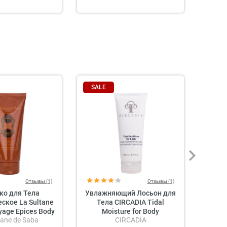
SALE
Отзывы (1)
Отзывы (1)
ко для Тела
Увлажняющий Лосьон для
Парф
ское La Sultane
Тела CIRCADIA Tidal
для Т
yage Epices Body
Moisture for Body
tane de Saba
CIRCADIA
urvedic - Amber