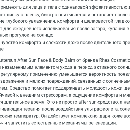
рименять для лица и тела с одинаковой эффективностью 
ает липкую пленку, быстро впитывается и оставляет после
е глубокого увлажнения, комфорта и шелковистой гладко
т для ежедневного использования после загара, купания в
ных прогулок на солнце;
 чувство комфорта и свежести даже после длительного пр
це.
ttersun After Sun Face & Body Balm от бренда Rhea Cosmeti
я незаменимым элементом ухода в период активного солнц
 регулярному применению уменьшается вероятность появ
раздражения и мелких повреждений, связанных с солнечны
ием. Средство помогает поддерживать молодость кожи, де
ойчивой к внешним стрессорам, а ощущение комфорта и мя
я длительное время. Это не просто after sun-средство, а н
ливающая терапия после воздействия ультрафиолета, соле
ысоких температур. Он действует комплексно, даря коже в
ь» и запустить естественные механизмы регенерации.