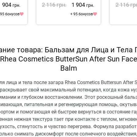
rs
Vanil
1 904
2 116
грн.
1 904
2 116
гр
грн.
грн.
 95 бонусов
+ 95 бонусов
ние товара: Бальзам для Лица и Тела
Rhea Cosmetics ButterSun After Sun Fac
Balm
я лица и тела после загара Rhea Cosmetics Buttersun After 
 раскрывает свой максимальный потенциал, когда кожа ну
имании и глубоком восстановлении. Этот роскошный баль
аивающая, питательная и регенерирующая помощь, окуты
ортом и помогающая ей быстрее вернуться в состояние г
нная нежная текстура тает при контакте с теплом, мгнове
ухость, стянутость и чувство перегрева. Формула разработ
только снимать дискомфорт после солнечного воздействия,