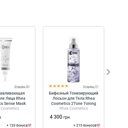
Отзывы (0)
Отзывы (1)
навливающая
Бифазный Тонизирующий
Бифа
ля Лица Rhea
Лосьон для Тела Rhea
Лос
cs Sense Mask
Cosmetics 2Tone Toning
Cos
 Cosmetics
Rhea Cosmetics
g Facial Mask
Biphasic Body Lotion
Bi
4 300
4 3
н.
грн.
+ 133 бонуса
+ 215 бонусов