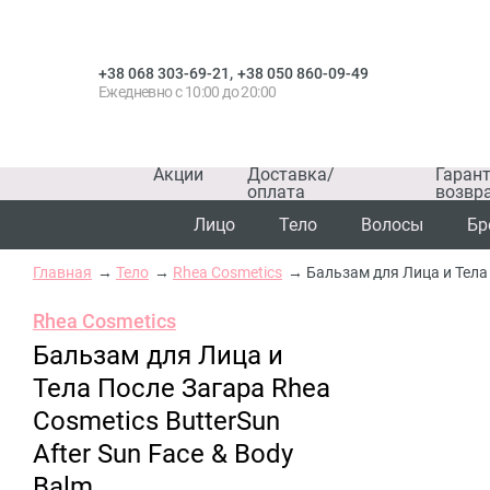
,
+38 068 303-69-21
+38 050 860-09-49
Ежедневно с 10:00 до 20:00
Акции
Доставка/
Гаран
оплата
возвр
Лицо
Тело
Волосы
Бр
Главная
Тело
Rhea Cosmetics
Бальзам для Лица и Тела 
Rhea Cosmetics
Бальзам для Лица и
Тела После Загара Rhea
Cosmetics ButterSun
After Sun Face & Body
Balm