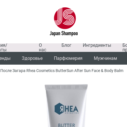
тия/
О
Блог
Ингредиенты
Б
аты
нас
п
енды
Здоровье
Парфюмерия
Мужчинам
После Загара Rhea Cosmetics ButterSun After Sun Face & Body Balm