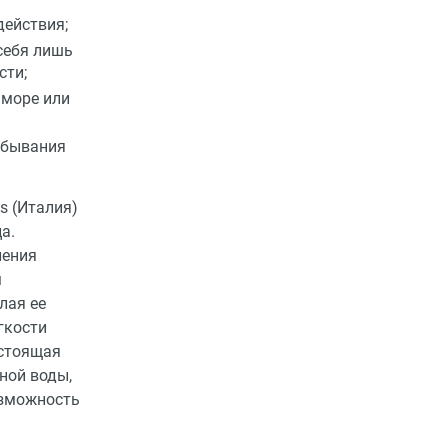
действия;
 себя лишь
сти;
 море или
ебывания
cs (Италия)
а.
ления
м
лая ее
гкости
астоящая
ной воды,
озможность