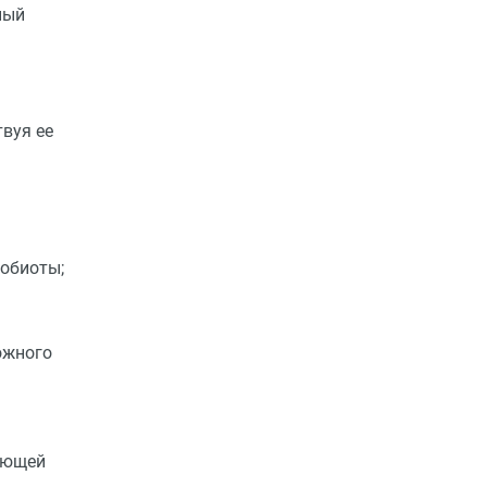
ный
вуя ее
обиоты;
ожного
ающей