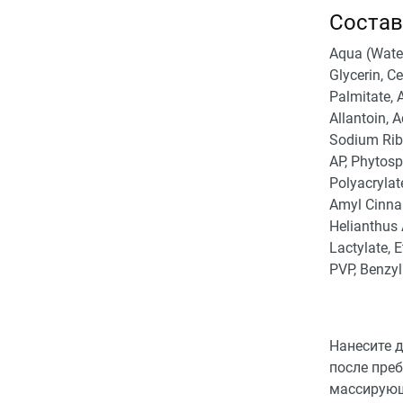
Состав
Aqua (Water
Glycerin, C
Palmitate, 
Allantoin, 
Sodium Ribo
AP, Phytosp
Polyacrylat
Amyl Cinnam
Helianthus 
Lactylate, 
PVP, Benzyl
Нанесите д
после пре
массирующ