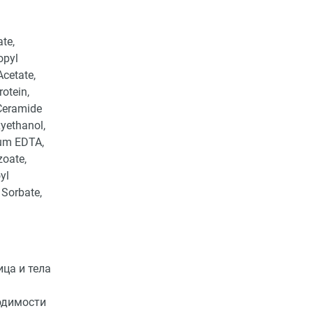
te,
opyl
Acetate,
otein,
 Ceramide
xyethanol,
ium EDTA,
zoate,
yl
 Sorbate,
ца и тела
одимости