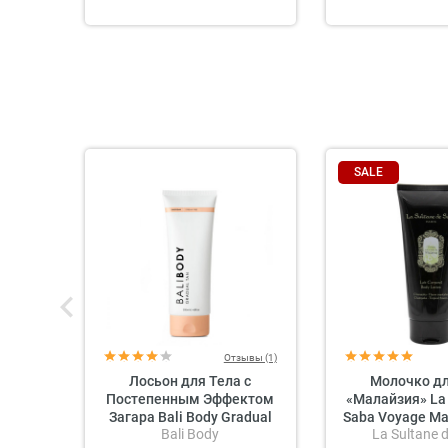
SALE
Отзывы (1)
Лосьон для Тела с
Молочко дл
Постепенным Эффектом
«Малайзия» La 
Загара Bali Body Gradual
Saba Voyage Ma
Bali Body
La Sultane 
Tan
Lotion Champaka