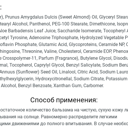
:
), Prunus Amygdalus Dulcis (Sweet Almond) Oil, Glyceryl Steara
etearyl Alcohol, Panthenol, PEG-100 Stearate, Dimethicone, Isopr
Aloe Barbadensis Leaf Juice, Saccharide Isomerate, Tocopheryl 
Acetyl Tyrosine, Adenosine Triphosphate, Hydrolyzed Vegetable Pr
flavin Phosphate, Glutamic Acid, Glycoproteins, Ceramide NP,
hingosine, Threonine, Valine, Cholesterol, Ceramide EOP, Pheno
e Crosspolymer-11, Parfum (Fragrance), Butylene Glycol, Disod
al, Tocopherol, Caprylyl Glycol, Benzyl Salicylate, Sodium Ben
Annuus (Sunflower) Seed Oil, Linalool, Citric Acid, Sodium Lauro
Ethylhexylglycerin, Hydroxycitronellal, Sodium Citrate, Potassium
 Alcohol, Benzyl Benzoate, Xanthan Gum, Carbomer.
Способ применения:
остаточное количество бальзама на чистую, сухую кожу ли
бывания на солнце. Равномерно распределите легкими
ими движениями до полного впитывания. В случае необх