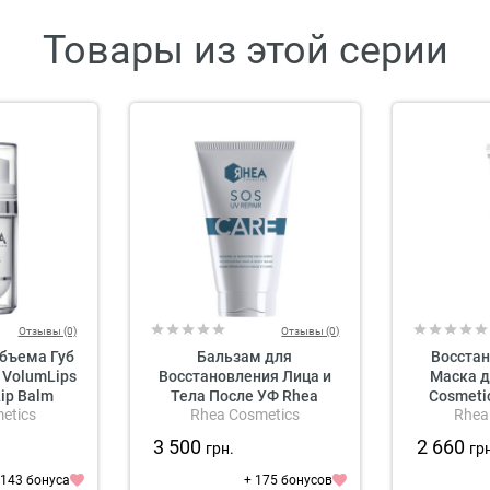
Товары из этой серии
Отзывы (0)
Отзывы (0)
бъема Губ
Бальзам для
Восста
 VolumLips
Восстановления Лица и
Маска д
Lip Balm
Тела После УФ Rhea
Cosmeti
etics
Rhea Cosmetics
Rhea
Cosmetics SOS UV Repair UV
Restorin
Repairing Face & Body Balm
3 500
2 660
грн.
гр
 143 бонуса
+ 175 бонусов