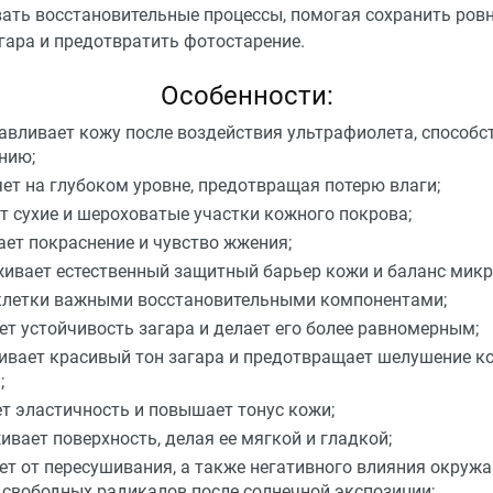
ать восстановительные процессы, помогая сохранить ров
гара и предотвратить фотостарение.
Особенности:
авливает кожу после воздействия ультрафиолета, способст
нию;
ет на глубоком уровне, предотвращая потерю влаги;
т сухие и шероховатые участки кожного покрова;
ет покраснение и чувство жжения;
ивает естественный защитный барьер кожи и баланс микр
клетки важными восстановительными компонентами;
ет устойчивость загара и делает его более равномерным;
ивает красивый тон загара и предотвращает шелушение к
;
т эластичность и повышает тонус кожи;
ивает поверхность, делая ее мягкой и гладкой;
т от пересушивания, а также негативного влияния окруж
 свободных радикалов после солнечной экспозиции;