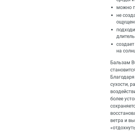
можно п
не созд
ощущени
подходи
длитель
создает
на солн
Бальзам Bu
становитс
Благодаря
сухости, 
воздейств
более уст
сохраняетс
восстанов
ветра и в
«отдохнут