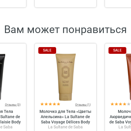
Вам может понравиться
SALE
SALE
Отзывы (3)
Отзывы (1)
я Тела
Молочко для Тела «Цветы
Молоч
Sultane de
Апельсина» La Sultane de
Аюрведиче
laisie Body
Saba Voyage Délices Body
de Saba Vo
de Saba
La Sultane de Saba
La Sul
 - Tropical
Lotion Orange Blossom
Lotion Ay