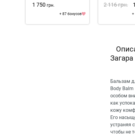
Flowe
1 750
2 116
грн.
грн.
+ 87 бонусов
+
Описа
Загара 
Бальзам дл
Body Balm
особом вн
как успок
кожу комф
Его насыще
устраняя с
чтобы не 