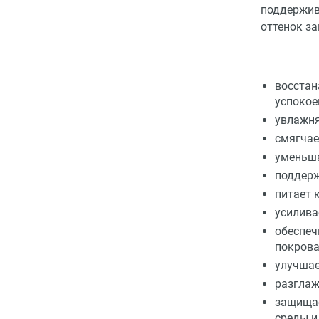
поддержив
оттенок за
восстан
успокое
увлажня
смягчае
уменьша
поддерж
питает 
усилива
обеспеч
покрова
улучшае
разглаж
защищае
среды и