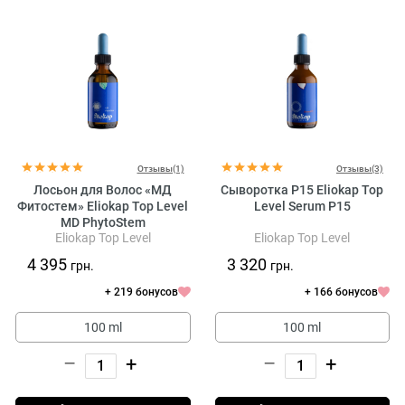
Отзывы(1)
Отзывы(3)
Лосьон для Волос «МД
Сыворотка Р15 Eliokap Top
Фитостем» Eliokap Top Level
Level Serum P15
MD PhytoStem
Eliokap Top Level
Eliokap Top Level
4 395
3 320
грн.
грн.
+ 219 бонусов
+ 166 бонусов
100 ml
100 ml
–
+
–
+