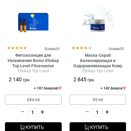
Отзывы(4)
Отзывы(5)
Фитоэссенция для
Маска-Скраб
Увлажнения Волос Eliokap
Балансирующая и
Top Level Fitoessence
Оздоравливающая Кожу
Eliokap Top Level
Eliokap Top Level
Idratante
Головы Eliokap Top Level
Scrub Equilibrante E
2 140
2 845
грн.
грн.
Revitalizzante
+ 107 бонусов
+ 142 бонуса
6X4 ml
95 ml
–
+
–
+
КУПИТЬ
КУПИТЬ