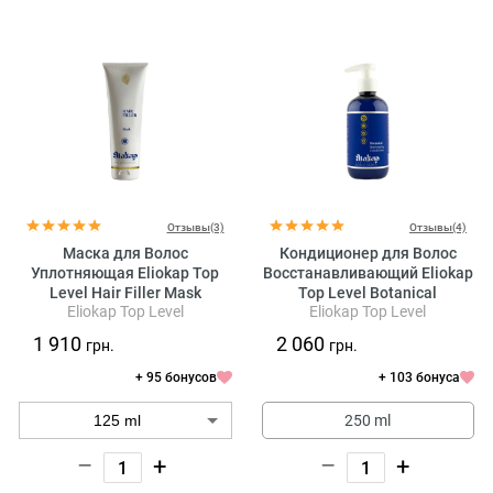
Отзывы(3)
Отзывы(4)
Маска для Волос
Кондиционер для Волос
Уплотняющая Eliokap Top
Восстанавливающий Eliokap
Level Hair Filler Mask
Top Level Botanical
Eliokap Top Level
Eliokap Top Level
Replumping Conditioner
1 910
2 060
грн.
грн.
+ 95 бонусов
+ 103 бонуса
250 ml
–
+
–
+