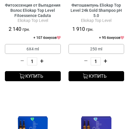
Фитоэссенция от Выпадения
Фитошампунь Eliokap Top
Волос Eliokap Top Level
Level 24k Gold Shampoo pH
Fitoessence Caduta
5.0
Eliokap Top Level
Eliokap Top Level
2 140
1 910
грн.
грн.
+ 107 бонусов
+ 95 бонусов
6X4 ml
250 ml
–
+
–
+
КУПИТЬ
КУПИТЬ