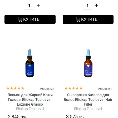
–
+
–
+
КУПИТЬ
КУПИТЬ
Отзывы(2)
Отзывы(6)
Лосьон для Жирной Кожи
Сыворотка-Филлер для
Головы Eliokap Top Level
Волос Eliokap Top Level Hair
Lozione Grasso
Filler
Eliokap Top Level
Eliokap Top Level
2 845
3 575
грн.
грн.