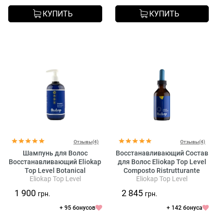
КУПИТЬ
КУПИТЬ
Отзывы(4)
Отзывы(4)
Шампунь для Волос
Восстанавливающий Состав
Восстанавливающий Eliokap
для Волос Eliokap Top Level
Top Level Botanical
Composto Ristrutturante
Eliokap Top Level
Eliokap Top Level
Replumping Shampoo
1 900
2 845
грн.
грн.
+ 95 бонусов
+ 142 бонуса