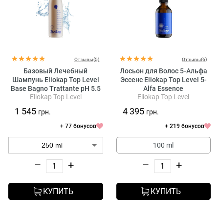
Отзывы(5)
Отзывы(6)
Базовый Лечебный
Лосьон для Волос 5-Альфа
Шампунь Eliokap Top Level
Эссенс Eliokap Top Level 5-
Base Bagno Trattante pH 5.5
Alfa Essence
Eliokap Top Level
Eliokap Top Level
1 545
4 395
грн.
грн.
+ 77 бонусов
+ 219 бонусов
100 ml
–
+
–
+
КУПИТЬ
КУПИТЬ