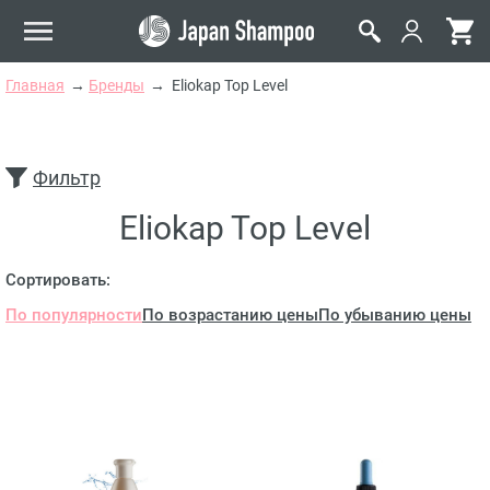
Главная
Бренды
Eliokap Top Level
Фильтр
Eliokap Top Level
Сортировать:
По популярности
По возрастанию цены
По убыванию цены