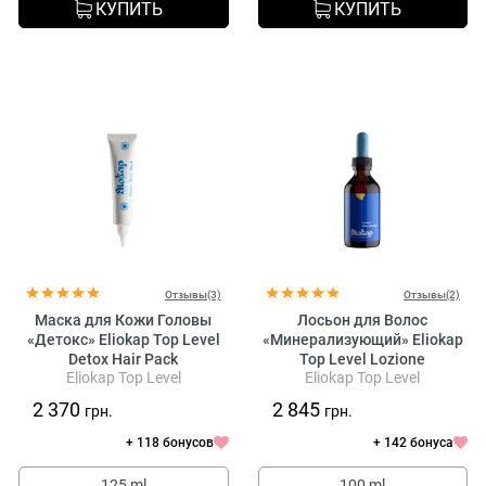
КУПИТЬ
КУПИТЬ
Отзывы(3)
Отзывы(2)
Маска для Кожи Головы
Лосьон для Волос
«Детокс» Eliokap Top Level
«Минерализующий» Eliokap
Detox Hair Pack
Top Level Lozione
Eliokap Top Level
Eliokap Top Level
Mineralizzante
2 370
2 845
грн.
грн.
+ 118 бонусов
+ 142 бонуса
125 ml
100 ml