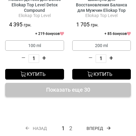
Eliokap Top Level Detox
Восстановления Баланса
Compound
для Мужчин Eliokap Top
Eliokap Top Level
Eliokap Top Level
Level Men Prestige Balancing
Shampoo
4 395
1 705
грн.
грн.
+ 219 бонусов
+ 85 бонусов
100 ml
200 ml
–
+
–
+
КУПИТЬ
КУПИТЬ
Показать еще 30
1
2
НАЗАД
ВПЕРЕД