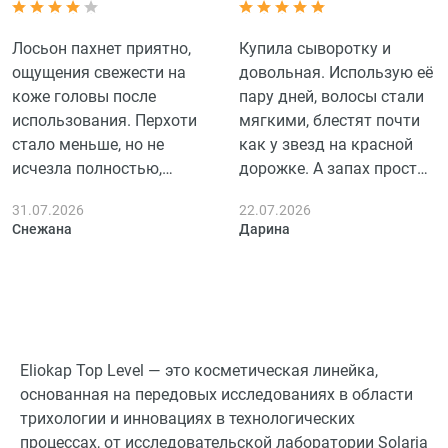
Лосьон пахнет приятно,
Купила сыворотку и
ощущения свежести на
довольная. Использую её
коже головы после
пару дней, волосы стали
использования. Перхоти
мягкими, блестят почти
стало меньше, но не
как у звезд на красной
исчезла полностью,
дорожке. А запах просто
пользовалась 3 дня.
бомба, напоминает лето.
31.07.2026
22.07.2026
Никакой жирности.
Снежана
Дарина
Eliokap Top Level — это косметическая линейка,
основанная на передовых исследованиях в области
трихологии и инновациях в технологических
процессах, от исследовательской лаборатории Solaria