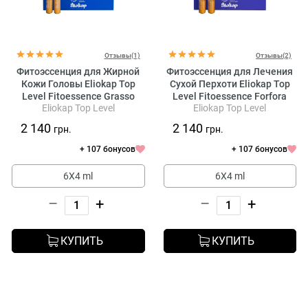
Отзывы(1)
Отзывы(2)
Фитоэссенция для Жирной
Фитоэссенция для Лечения
Кожи Головы Eliokap Top
Сухой Перхоти Eliokap Top
Level Fitoessence Grasso
Level Fitoessence Forfora
Eliokap Top Level
Eliokap Top Level
Secca
2 140
2 140
грн.
грн.
+ 107 бонусов
+ 107 бонусов
6X4 ml
6X4 ml
–
+
–
+
КУПИТЬ
КУПИТЬ