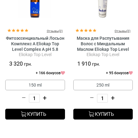
Отзывы(2)
Отзывы(2)
Фитоэссенциальный Лосьон
Маска для Распутывания
Комплекс A Eliokap Top
Волос с Миндальным
Level Complex A pH 5.8
Маслом Eliokap Top Level
Eliokap Top Level
Eliokap Top Level
Maschera Ristrutturante
Districante
3 320
1 910
грн.
грн.
+ 166 бонусов
+ 95 бонусов
150 ml
250 ml
–
+
–
+
КУПИТЬ
КУПИТЬ