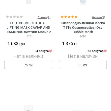
Отзывы(0)
Отзывы(1)
TETE COSMECEUTICAL
Кислородно-пенная маска
LIFTING MASK CAVIAR AND
TETe Cosmeceutical Oxy
DIAMONDS лифтинг маска с
Bubble Mask
Tete
Tete
экстрактом икры и
алмазной микропудрой
1 683
1 375
грн.
грн.
+ 84 бонуса
+ 68 бонусов
Нет в наличии
Нет в наличии
75 ml
30 ml