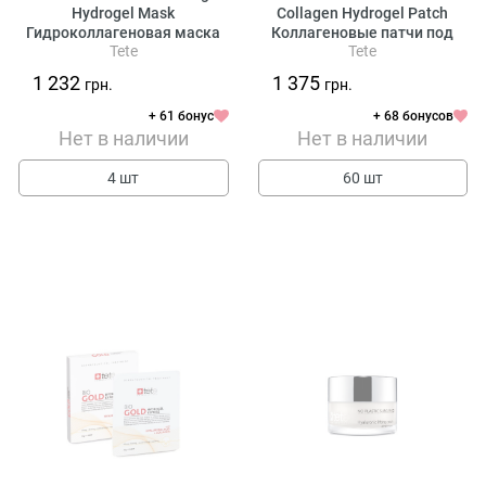
Hydrogel Mask
Collagen Hydrogel Patch
Гидроколлагеновая маска
Коллагеновые патчи под
Tete
Tete
"Экспресс-уход"
глаза
1 232
1 375
грн.
грн.
+ 61 бонус
+ 68 бонусов
Нет в наличии
Нет в наличии
4 шт
60 шт