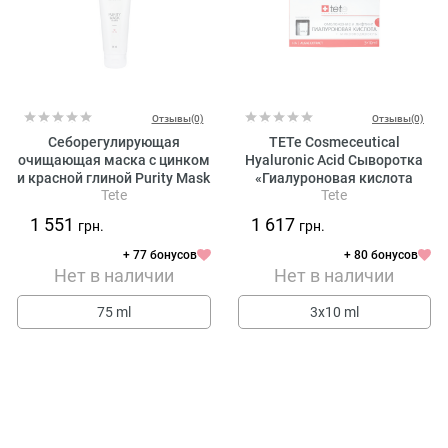
Отзывы(0)
Отзывы(0)
Себорегулирующая
TETe Cosmeceutical
очищающая маска с цинком
Hyaluronic Acid Сыворотка
и красной глиной Purity Mask
«Гиалуроновая кислота
Tete
Tete
Tete 75 мл
Микроводоросль»
1 551
1 617
грн.
грн.
+ 77 бонусов
+ 80 бонусов
Нет в наличии
Нет в наличии
75 ml
3х10 ml