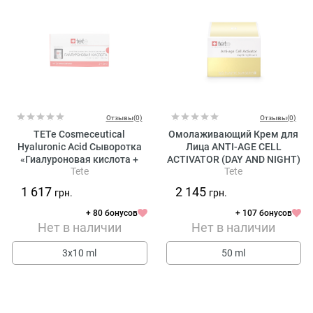
Отзывы(0)
Отзывы(0)
TETe Cosmeceutical
Омолаживающий Крем для
Hyaluronic Acid Сыворотка
Лица ANTI-AGE CELL
«Гиалуроновая кислота +
ACTIVATOR (DAY AND NIGHT)
Tete
Tete
Экстракт икры»
Tete
1 617
2 145
грн.
грн.
+ 80 бонусов
+ 107 бонусов
Нет в наличии
Нет в наличии
3х10 ml
50 ml