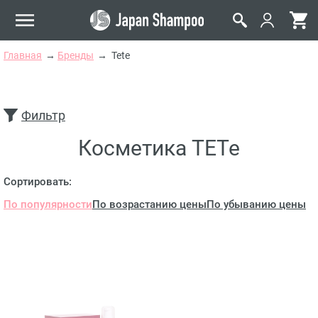
Главная
Бренды
Tete
Фильтр
Косметика TETe
Сортировать:
По популярности
По возрастанию цены
По убыванию цены