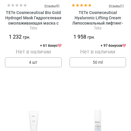
Отзывы(0)
Отзывы(1)
TETe Cosmeceutical Bio Gold
TETe Cosmeceutical
Hydrogel Mask Гидрогелевая
Hyaluronic Lifting Cream
омолаживающая маска с
Липосомальный лифтинг-
Tete
Tete
коллоидным золотом
крем с гиалуроновой
кислотой и пептидами
1 232
1 958
грн.
грн.
+ 61 бонус
+ 97 бонусов
Нет в наличии
Нет в наличии
4 шт
50 ml