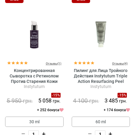
Отзывы(1)
Отзывы(4)
Концентрированная
Пилинг для Лица Тройного
Сыворотка с Ретинолом
Действия Instytutum Triple
Против Старения Кожи
Action Resurfacing Peel
Instytutum
Instytutum
Instytutum A-Superpacked X-
strength Retinol Serum
-15%
-15%
5 950
4 100
5 058
3 485
грн.
грн.
грн.
грн.
+ 252 бонуса
+ 174 бонуса
30 ml
60 ml
–
+
–
+