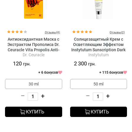
Отзывы(4)
Отзывы(2)
Антиоксидантная Маска с
Солнцезащитный Крем с
Экстрактом Прополиса Dr.
Осветляющим Эффектом
Ceuracle Vita Propolis Anti-
Instytutum Sunscription Dark
Dr. Ceuracle
Instytutum
Oxidant Mask
Spot Defence SPF 50
120
2 300
грн.
грн.
+ 6 бонусов
+ 115 бонусов
30 ml
50 ml
–
+
–
+
КУПИТЬ
КУПИТЬ