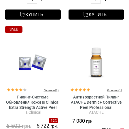
КУПИТЬ
КУПИТЬ
SALE
Отзывы(1)
Отзывы(1)
Пилинг-Система
Антивозрастной Пилинг
Обновления Кожи Is Clinical
ATACHE Dermic+ Corrective
Extra Strength Active Peel
Peel Professional
Is Clinical
ATACHE
Brightening System
7 080
-12%
грн.
6 502
5 722
грн.
грн.