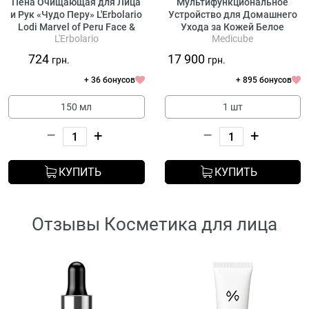
Пена Очищающая для Лица
Мультифункциональное
и Рук «Чудо Перу» L'Erbolario
Устройство для Домашнего
Lodi Marvel of Peru Face &
Ухода за Кожей Белое
L'Erbolario
Medicube
Hands Cleansing Mousse
Medicube AGE-R Booster Pro
X2 White (полноразмерное)
724
17 900
грн.
грн.
+ 36 бонусов
+ 895 бонусов
150 мл
1 шт
–
+
–
+
КУПИТЬ
КУПИТЬ
Отзывы Косметика для лица