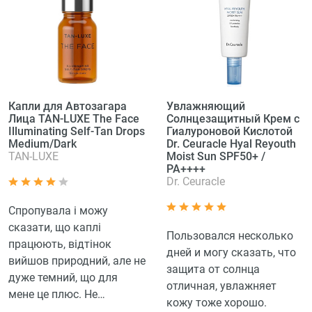
Капли для Автозагара
Увлажняющий
Лица TAN-LUXE The Face
Солнцезащитный Крем с
Illuminating Self-Tan Drops
Гиалуроновой Кислотой
Medium/Dark
Dr. Ceuracle Hyal Reyouth
TAN-LUXE
Moist Sun SPF50+ /
PA++++
Dr. Ceuracle
Спропувала і можу
сказати, що каплі
Пользовался несколько
працюють, відтінок
дней и могу сказать, что
вийшов природний, але не
защита от солнца
дуже темний, що для
отличная, увлажняет
мене це плюс. Не
кожу тоже хорошо.
залишає плям. Добре, що