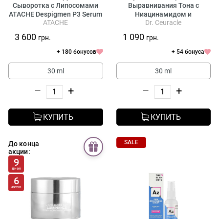
Сыворотка с Липосомами
Выравнивания Тона с
ATACHE Despigmen P3 Serum
Ниацинамидом и
ATACHE
Dr. Ceuracle
Экстрактом Риса Dr.
Ceuracle Vegan Niacin & Rice
3 600
1 090
грн.
грн.
Ampoule
+ 180 бонусов
+ 54 бонуса
30 ml
30 ml
–
+
–
+
КУПИТЬ
КУПИТЬ
SALE
До конца
акции:
9
дней
6
часов