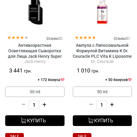
Отзывы(1)
Отзывы(1)
Антивозрастная
Ампула с Липосомальной
Осветляющая Сыворотка
Формулой Витамина К Dr.
для Лица Jack Henry Super
Ceuracle PLC Vita K Liposome
Jack Henry
Dr. Ceuracle
Face Serum
Oil Ampoule
3 441
1 010
грн.
грн.
+ 172 бонуса
+ 50 бонусов
30 ml
50 ml
–
+
–
+
КУПИТЬ
КУПИТЬ
SALE
SALE