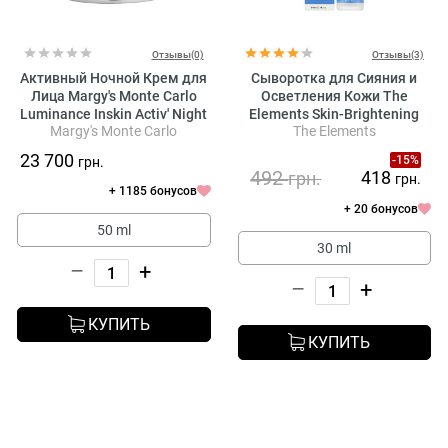
Отзывы(0)
Отзывы(3)
Активный Ночной Крем для
Сыворотка для Сияния и
Лица Margy's Monte Carlo
Осветления Кожи The
Luminance Inskin Activ' Night
Elements Skin-Brightening
Margy's Monte Carlo
The Elements
Cream
Serum
23 700
-15%
грн.
492
418
грн.
грн.
+ 1185 бонусов
+ 20 бонусов
50 ml
30 ml
–
+
–
+
КУПИТЬ
КУПИТЬ