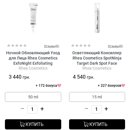
Отзывы(0)
Отзывы(0)
Ночной Обновляющий Уход
Осветляющий Консиллер
для Лица Rhea Cosmetics
Rhea Cosmetics SpotNinja
ExfoNight Exfoliating
Target Dark Spot Face
Rhea Cosmetics
Rhea Cosmetics
Overnight Face Treatment
Treatment
3 440
4 540
грн.
грн.
+ 172 бонуса
+ 227 бонусов
50 ml
15 ml
–
+
–
+
КУПИТЬ
КУПИТЬ