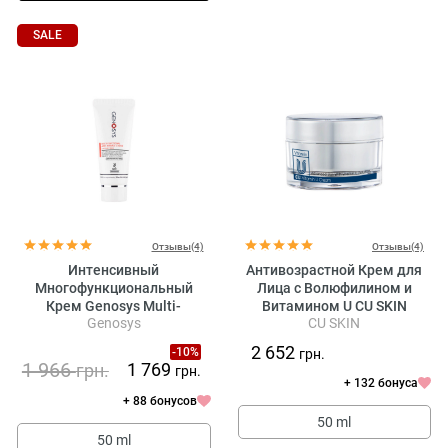
SALE
Отзывы(4)
Отзывы(4)
Интенсивный
Антивозрастной Крем для
Многофункциональный
Лица с Волюфилином и
Крем Genosys Multi-
Витамином U CU SKIN
Genosys
CU SKIN
Functional Anti-Wrinkle
Vitamin U Cream
Cream
2 652
-10%
грн.
1 966
1 769
грн.
грн.
+ 132 бонуса
+ 88 бонусов
50 ml
50 ml