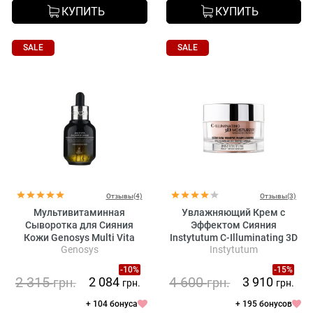
КУПИТЬ
КУПИТЬ
SALE
SALE
Отзывы(4)
Отзывы(3)
Мультивитаминная
Увлажняющий Крем с
Сыворотка для Сияния
Эффектом Сияния
Кожи Genosys Multi Vita
Instytutum C-Illuminating 3D
Genosys
Instytutum
Radiance Serum (MVS)
Moisturizer
-10%
-15%
2 315
4 600
2 084
3 910
грн.
грн.
грн.
грн.
+ 104 бонуса
+ 195 бонусов