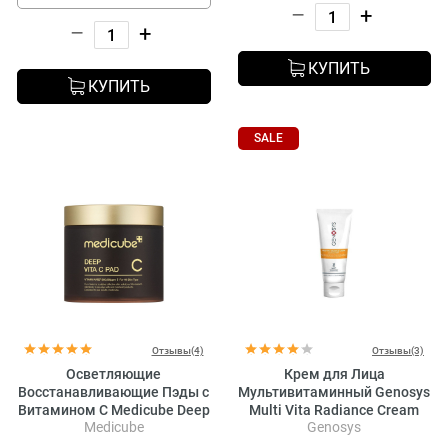
–
+
–
+
КУПИТЬ
КУПИТЬ
SALE
Отзывы(4)
Отзывы(3)
Осветляющие
Крем для Лица
Восстанавливающие Пэды с
Мультивитаминный Genosys
Витамином C Medicube Deep
Multi Vita Radiance Cream
Medicube
Genosys
Vita C Pad