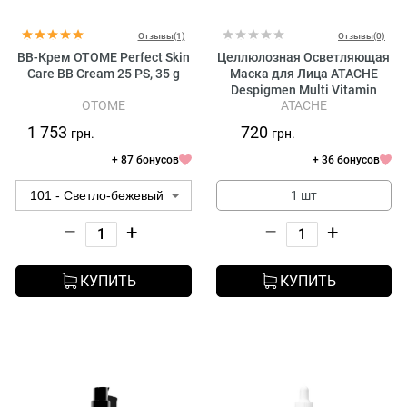
Отзывы(1)
Отзывы(0)
BB-Крем OTOME Perfect Skin
Целлюлозная Осветляющая
Care BB Cream 25 PS, 35 g
Маска для Лица ATACHE
Despigmen Multi Vitamin
OTOME
ATACHE
Promask DP3
1 753
720
грн.
грн.
+ 87 бонусов
+ 36 бонусов
1 шт
–
+
–
+
КУПИТЬ
КУПИТЬ