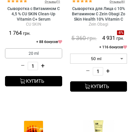
Отзывы(1)
Отзывы(6)
Сыворотка с Витамином C
Сыворотка для Лица с 10%
4,5 % CU SKIN Clean-Up
Витамином С Zein Obagi Zo
Vitamin C+ Serum
Skin Health 10% Vitamin C
CU SKIN
Zein Obagi
Self-Activating
1 764
-8%
грн.
5 360
4 931
грн.
грн.
+ 88 бонусов
+ 116 бонусов
20 ml
–
+
–
+
КУПИТЬ
КУПИТЬ