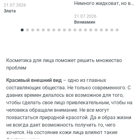
Немного жидковат, но в
21.07.2026
можна регулювати
целом доволен. Удобно
Злата
інтенсивність кольору.
21.07.2026
наносить на кожу,
Результат видно швидко,
Вениамин
впитывается быстро и не
але треба обережно, щоб
оставляет ощущение
не торкнутися одягу.
тяжести.
Косметика для лица поможет решить множество
проблем
Красивый внешний вид
– одно из главных
составляющих общества. Не только современного. С
давних времен делалось все возможное для того,
чтобы сделать свое лицо привлекательным, чтобы на
человека обращали внимание. Не все могут
похвастаться природной красотой. Да и образ жизни
не всегда дает возможность получить то, чего
хочется. На состояние кожи лица влияют такие