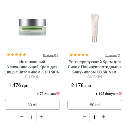
Отзывы(2)
Отзывы(2)
Интенсивный
Регенерирующий Крем для
Успокаивающий Крем для
Лица с Полинуклеотидами и
Лица с Витамином К CU SKIN
Бакучиолом CU SKIN Dr.
CU SKIN
CU SKIN
Clean-Up Calming Intensive
Solution PDRN Bakuchiol
Cream
Cream 100
1 476
2 178
грн.
грн.
+ 73 бонуса
+ 108 бонусов
30 ml
50 ml
–
+
–
+