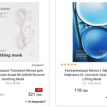
Отзывы(3)
ющая Тканевая Маска для
Увлажняющая Маска с Э
ения Кожи REJURAN Recover
Лифтинга Dr. Ceuracle Hyal
Soothing Mask
Lifting Mask
REJURAN
Dr. Ceuracle
110
-10%
грн.
321
рн.
грн.
+ 16 бонусов