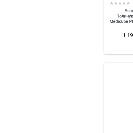
Усп
Полинук
Medicube PD
1 1