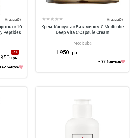
Отзывы(5)
Отзывы(0)
отка с 10
Крем-Капсулы с Витамином C Medicube
y Peptides
Deep Vita C Capsule Cream
Medicube
1 950
-5%
грн.
 850
грн.
+ 97 бонусов
 142 бонуса