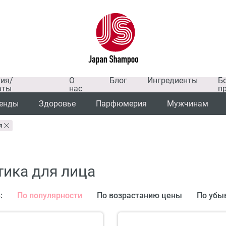
тия/
О
Блог
Ингредиенты
Б
аты
нас
п
енды
Здоровье
Парфюмерия
Мужчинам
я
ика для лица
:
По популярности
По возрастанию цены
По убы