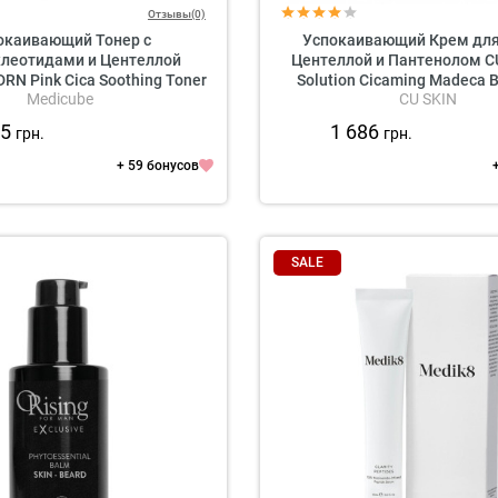
Отзывы(0)
окаивающий Тонер с
Успокаивающий Крем для
леотидами и Центеллой
Центеллой и Пантенолом CU
RN Pink Cica Soothing Toner
Solution Cicaming Madeca 
Medicube
CU SKIN
95
1 686
грн.
грн.
+ 59 бонусов
SALE