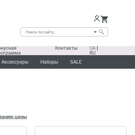
онусная
Контакты
UA
|
рограмма
RU
Аксессуары
Наборы
SALE
ванию цены