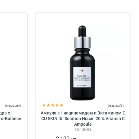
Отзывы(4)
Отзывы(3)
дра с
Ампула с Ниацинамидом и Витамином C
ro-Balance
CU SKIN Dr. Solution Niacin 20 % Vitamin C
Ampoule
CU SKIN
2 100