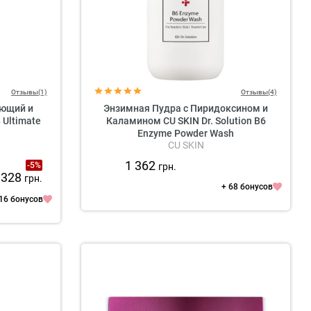
Отзывы(1)
Отзывы(4)
ющий и
Энзимная Пудра с Пиридоксином и
Ultimate
Каламином CU SKIN Dr. Solution B6
Enzyme Powder Wash
CU SKIN
1 362
-5%
грн.
 328
грн.
+ 68 бонусов
16 бонусов