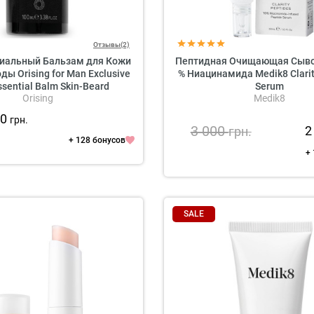
Отзывы(2)
иальный Бальзам для Кожи
Пептидная Очищающая Сывор
ды Orising for Man Exclusive
% Ниацинамида Medik8 Clarit
sential Balm Skin-Beard
Serum
Orising
Medik8
60
грн.
3 000
2
грн.
+ 128 бонусов
+
SALE