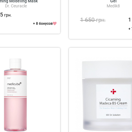
rming Modeling Mask
Gel
Dr. Ceuracle
Medik8
65
грн.
1 650
1
грн.
+ 8 бонусов
+