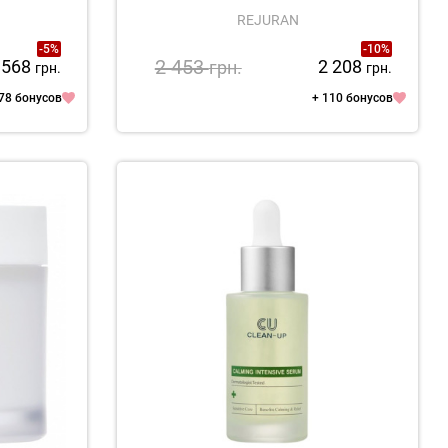
REJURAN
-5%
-10%
2 453
 568
2 208
грн.
грн.
грн.
 78 бонусов
+ 110 бонусов