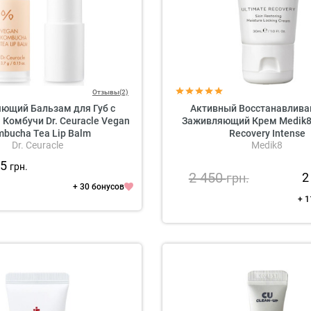
Отзывы(2)
ющий Бальзам для Губ с
Активный Восстанавлива
Комбучи Dr. Ceuracle Vegan
Заживляющий Крем Medik8 
bucha Tea Lip Balm
Recovery Intense
Dr. Ceuracle
Medik8
05
грн.
2 450
2
грн.
+ 30 бонусов
+ 1