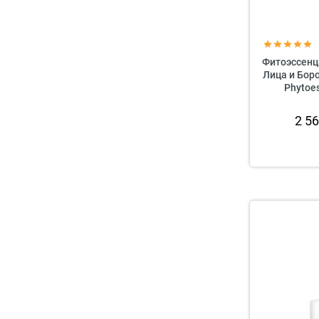
Фитоэссенц
Лица и Боро
Phytoes
2 5