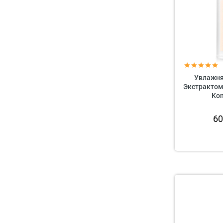
Увлажня
Экстрактом 
Kom
6