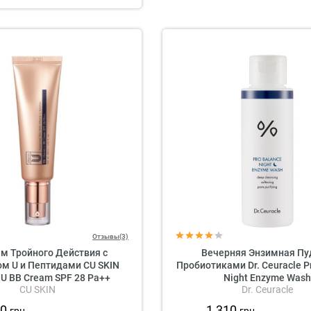
Отзывы(3)
м Тройного Действия с
Вечерняя Энзимная Пу
м U и Пептидами CU SKIN
Пробиотиками Dr. Ceuracle P
 U BB Cream SPF 28 Pa++
Night Enzyme Wash
CU SKIN
Dr. Ceuracle
30
1 310