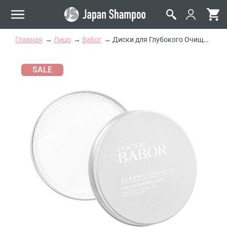
Главная
Лицо
Babor
Диски для Глубокого Очищения Кожи Babor Doctor Babor Clean Formance Deep Cleansing Pads
SALE