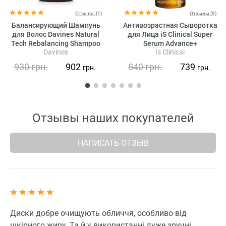
Отзывы (1)
Отзывы (9)
Балансирующий Шампунь
Антивозрастная Сыворотка
для Волос Davines Natural
для Лица iS Clinical Super
Tech Rebalancing Shampoo
Serum Advance+
Davines
Is Clinical
930
грн.
902
840
грн.
739
грн.
грн.
Отзывы наших покупателей
НАПИСАТЬ ОТЗЫВ
Диски добре очищують обличчя, особливо від
шкірного жиру. Та й у використанні дуже зручні,