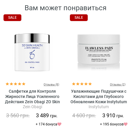
Вам может понравиться
SALE
SALE
Отзывы (8)
Отзывы (2)
Салфетки для Контроля
Увлажняющие Подушечки с
Жирности Лица Усиленного
Кислотами для Глубокого
Действия Zein Obagi ZO Skin
Обновления Кожи Instytutum
Zein Obagi
Instytutum
Health Oil Control Pads
Flawless Pads
3 560
грн.
3 489
4 600
грн.
3 910
грн.
грн.
+ 174 бонуса
+ 195 бонусов