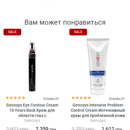
Вам может понравиться
SALE
SALE
Отзывы (4)
Отзывы (4)
Genosys Eye Contour Cream
Genosys Intensive Problem
10 Years Back Крем для
Control Cream Интенсивный
области глаз с
крем для проблемной кожи
Genosys
Genosys
растительными стволовыми
клетками
2 621
грн.
2 359
1 791
грн.
1 612
грн.
грн.