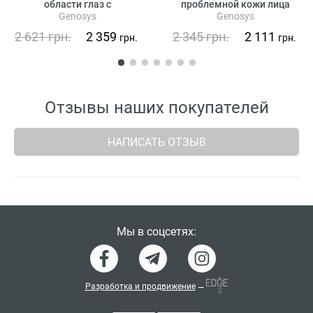
области глаз с
проблемной кожи лица
Genosys
Genosys
растительными стволовыми
клетками
2 621
грн.
2 359
2 345
грн.
2 111
грн.
грн.
Отзывы наших покупателей
НАПИСАТЬ ОТЗЫВ
Мы в соцсетях:
Разработка и продвижение
—