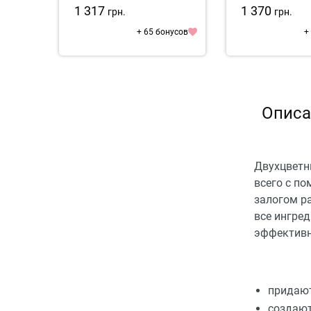
1 317
1 370
грн.
грн.
+ 65 бонусов
+
Описа
Двухцветн
всего с п
залогом р
все ингре
эффективн
придают
создают