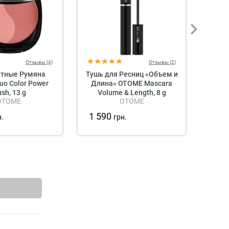
Отзывы (4)
Отзывы (2)
етные Румяна
Тушь для Ресниц «Объем и
«Кол
o Color Power
Длина» OTOME Mascara
Hel
ush, 13 g
Volume & Length, 8 g
OTOME
OTOME
1 590
1 7
н.
грн.