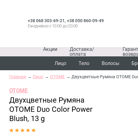
,
+38 068 303-69-21
+38 050 860-09-49
Ежедневно с 10:00 до 20:00
Акции
Доставка/
Гаран
оплата
возвр
Лицо
Тело
Волосы
Бр
Главная
Лицо
OTOME
Двухцветные Румяна OTOME Duo C
OTOME
Двухцветные Румяна
OTOME Duo Color Power
Blush, 13 g