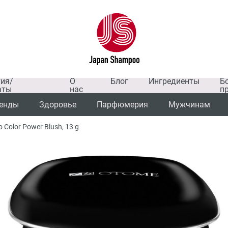
тия/
О
Блог
Ингредиенты
Б
аты
нас
п
енды
Здоровье
Парфюмерия
Мужчинам
olor Power Blush, 13 g