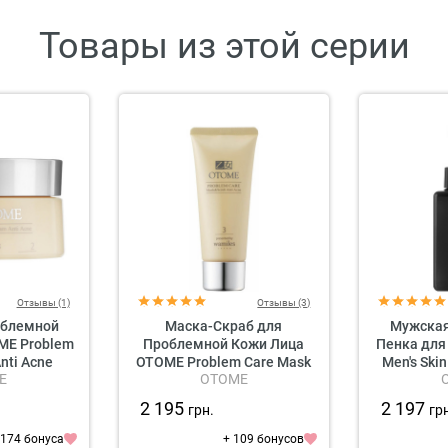
Товары из этой серии
Отзывы (1)
Отзывы (3)
облемной
Маска-Скраб для
Мужска
ME Problem
Проблемной Кожи Лица
Пенка для
nti Acne
OTOME Problem Care Mask
Men's Ski
E
OTOME
& Scrub Anti Acne
2 195
2 197
грн.
гр
 174 бонуса
+ 109 бонусов