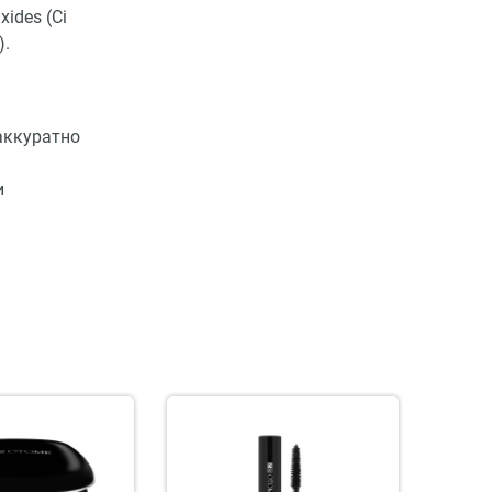
xides (Ci
).
аккуратно
и
SAL