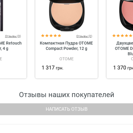
Отзывы (3)
Отзывы (2)
ME Retouch
Компактная Пудра OTOME
Двухцв
, 4 g
Compact Powder, 12 g
OTOME Du
Bl
E
OTOME
1 317
1 370
грн.
гр
Отзывы наших покупателей
НАПИСАТЬ ОТЗЫВ