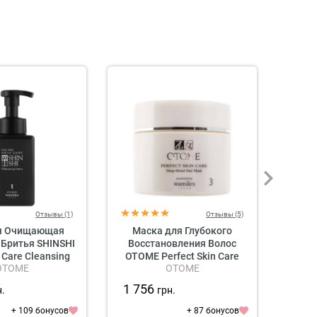
Отзывы (1)
Отзывы (5)
я Очищающая
Маска для Глубокого
BB-
 Бритья SHINSHI
Восстановления Волос
Skin 
n Care Cleansing
OTOME Perfect Skin Care
OTOME
OTOME
Foam
Deep Moist Hair Mask
1 756
1 7
н.
грн.
+ 109 бонусов
+ 87 бонусов