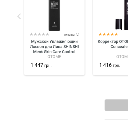
Отзывы (0)
Мужской Увлажняющий
Корректор OTO
Лосьон для Лица SHINSHI
Concealer
Men's Skin Care Control
OTOME
OTOM
Hydrating Emulsion
1 447
1 416
грн.
грн.