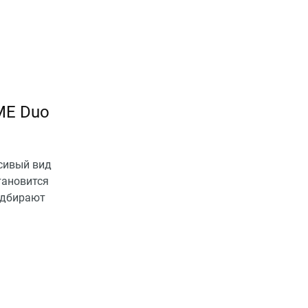
ME Duo
сивый вид
тановится
одбирают