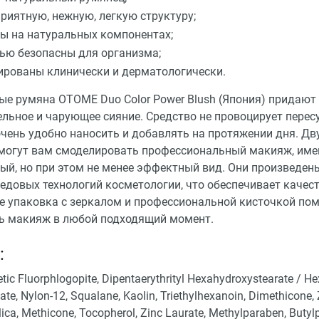
риятную, нежную, легкую структуру;
ы на натуральных компонентах;
ью безопасны для организма;
ированы клинически и дерматологически.
ые румяна OTOME Duo Color Power Blush (Япония) придают
ельное и чарующее сияние. Средство не провоцирует пере
очень удобно наносить и добавлять на протяжении дня. Д
могут вам смоделировать профессиональный макияж, им
ый, но при этом не менее эффектный вид. Они произведен
редовых технологий косметологии, что обеспечивает качес
же упаковка с зеркалом и профессиональной кисточкой по
ь макияж в любой подходящий момент.
:
etic Fluorphlogopite, Dipentaerythrityl Hexahydroxystearate / H
ate, Nylon-12, Squalane, Kaolin, Triethylhexanoin, Dimethicone, 
ilica, Methicone, Tocopherol, Zinc Laurate, Methylparaben, Butyl