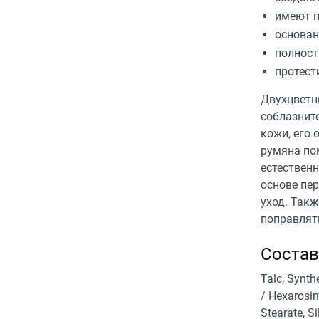
имеют п
основан
полност
протест
Двухцветн
соблазнит
кожи, его 
румяна по
естественн
основе пе
уход. Так
поправлят
Состав
Talc, Synth
/ Hexarosin
Stearate, S