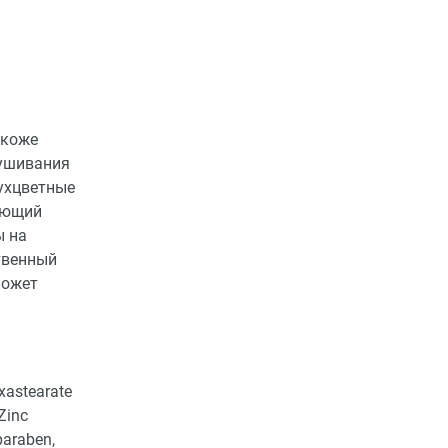
 коже
сушивания
вухцветные
еющий
ы на
твенный
может
exastearate
Zinc
paraben,