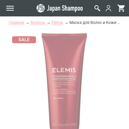
Главная
Волосы
Elemis
Маска для Волос и Кожи Головы Elemis Frangipani Monoi Hair & Scalp Mask 200 мл
SALE