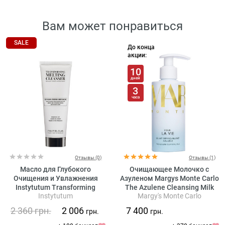
Вам может понравиться
SALE
До конца
акции:
10
дней
3
часа
Отзывы (0)
Отзывы (1)
Масло для Глубокого
Очищающее Молочко с
Очищения и Увлажнения
Азуленом Margys Monte Carlo
Instytutum Transforming
The Azulene Cleansing Milk
Instytutum
Margy's Monte Carlo
Melting Cleanser
2 360
грн.
2 006
7 400
грн.
грн.