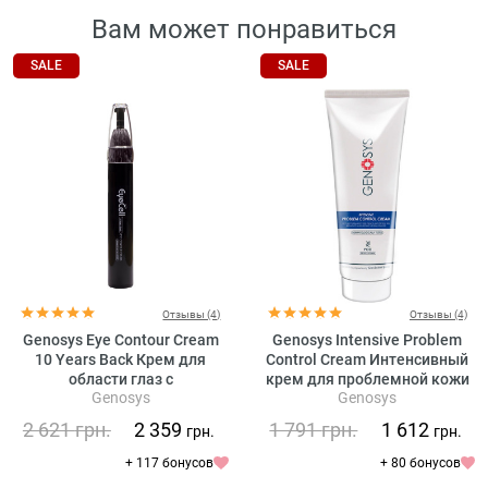
Вам может понравиться
SALE
SALE
Отзывы (4)
Отзывы (4)
Genosys Eye Contour Cream
Genosys Intensive Problem
10 Years Back Крем для
Control Cream Интенсивный
области глаз с
крем для проблемной кожи
Genosys
Genosys
растительными стволовыми
клетками
2 621
грн.
2 359
1 791
грн.
1 612
грн.
грн.
+ 117 бонусов
+ 80 бонусов