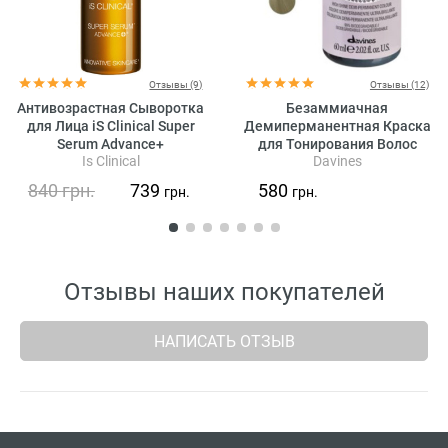
Отзывы (9)
Отзывы (12)
Антивозрастная Сыворотка
Безаммиачная
для Лица iS Clinical Super
Демиперманентная Краска
Serum Advance+
для Тонирования Волос
Is Clinical
Davines
Davines View High Shine
Demi-Permanent Colour Beige,
840
грн.
739
580
грн.
грн.
60 мл (бежевые оттенки)
Отзывы наших покупателей
НАПИСАТЬ ОТЗЫВ