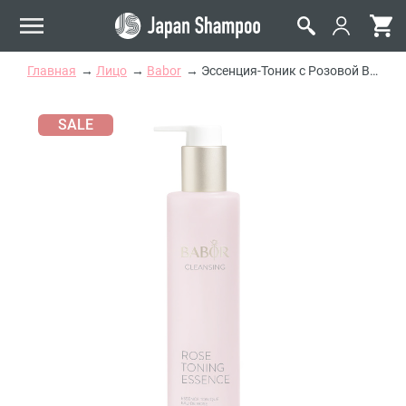
Главная
Лицо
Babor
Эссенция-Тоник с Розовой Водой Babor Cleansing Rose Toning Essence
SALE