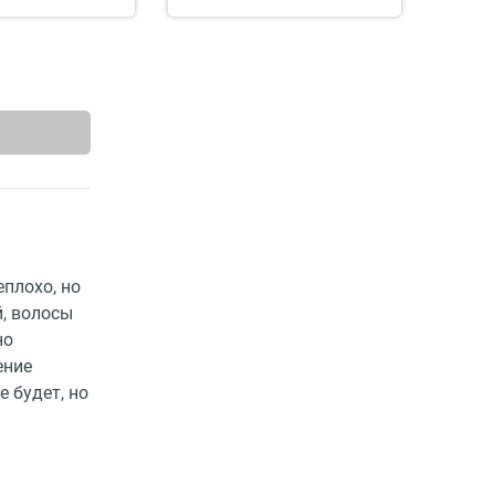
еплохо, но
й, волосы
но
ение
 будет, но