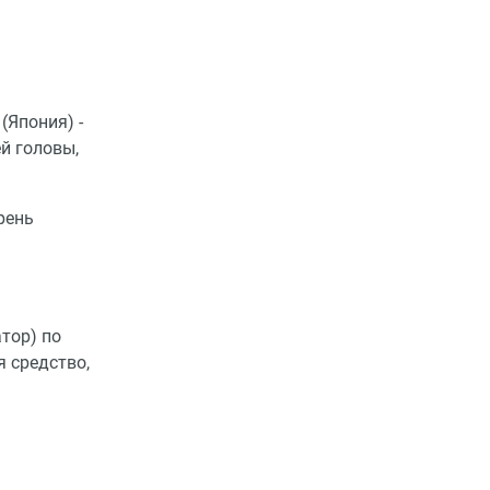
(Япония) -
й головы,
рень
тор) по
я средство,