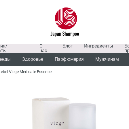
тия/
О
Блог
Ингредиенты
Б
аты
нас
п
енды
Здоровье
Парфюмерия
Мужчинам
bel Viege Medicate Essence