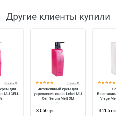
Другие клиенты купили
Отзывы (1)
Отзывы (1)
крем для
Интенсивный крем для
Э
ос IAU CELL
укрепления волос Lebel IAU
Восстанав
3s
Cell Serum Melt 3M
Viege Me
Lebel
3 050
3 265
грн.
гр