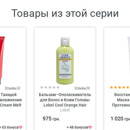
Товары из этой серии
Отзывы (2)
Отзывы (0)
 Тающей
Бальзам–Ополаскиватель
Восста
Увлажнения
для Волос и Кожи Головы
Маска 
 Cream Melt
Lebel Cool Orange Hair
Протеина
Lebel
r
Rinse
Rice Pro
975
1 020
грн.
гр
+ 63 бонуса
+ 48 бонусов