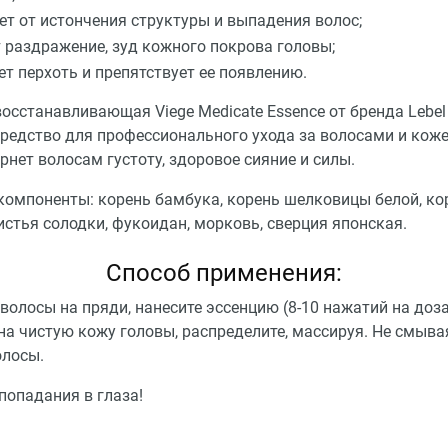
т от истончения структуры и выпадения волос;
 раздражение, зуд кожного покрова головы;
ет перхоть и препятствует ее появлению.
осстанавливающая Viege Medicate Essence от бренда Lebel 
средство для профессионального ухода за волосами и коже
рнет волосам густоту, здоровое сияние и силы.
компоненты: корень бамбука, корень шелковицы белой, ко
истья солодки, фукоидан, морковь, сверция японская.
Способ применения:
волосы на пряди, нанесите эссенцию (8-10 нажатий на доза
а чистую кожу головы, распределите, массируя. Не смыва
олосы.
попадания в глаза!