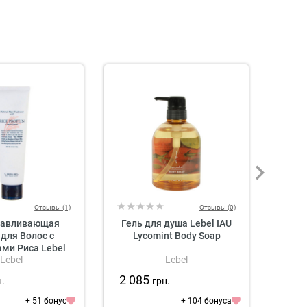
Отзывы (1)
Отзывы (0)
навливающая
Гель для душа Lebel IAU
Во
для Волос с
Lycomint Body Soap
Эссен
ми Риса Lebel
Голов
Lebel
Lebel
tein Hair Mask
2 085
2 2
н.
грн.
+ 51 бонус
+ 104 бонуса