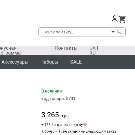
онусная
Контакты
UA
|
рограмма
RU
Аксессуары
Наборы
SALE
В наличии
код товара:
5741
3 265
грн.
+ 163 бонуса за покупку
1 бонус = 1 грн скидки на следующий заказ