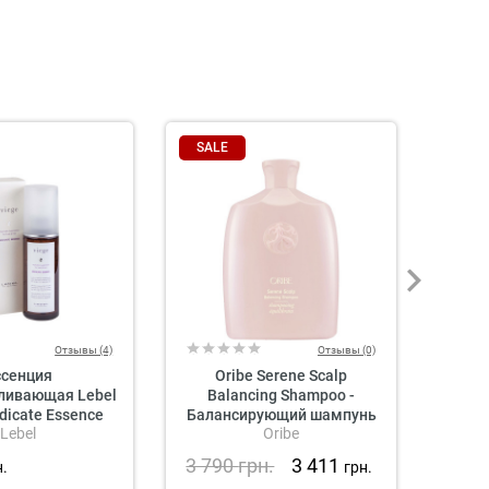
SALE
SAL
Отзывы (4)
Отзывы (0)
ссенция
Oribe Serene Scalp
O
ливающая Lebel
Balancing Shampoo -
Bal
dicate Essence
Балансирующий шампунь
Lebel
Oribe
для кожи головы
кон
«Истинная гармония»
г
3 790
грн.
3 411
3 9
н.
грн.