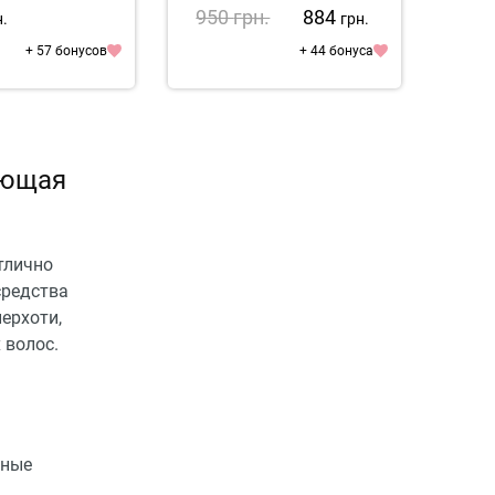
950
грн.
884
78
н.
грн.
+ 57 бонусов
+ 44 бонуса
ающая
тлично
средства
ерхоти,
 волос.
яные