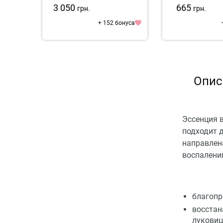
3 050
665
грн.
грн.
+ 152 бонуса
Опис
Эссенция в
подходит 
направлен
воспалени
благопр
восстан
луковиц