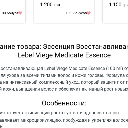
1 200
1 150
грн.
гр
+ 33 бонуса
+ 60 бонусов
ание товара: Эссенция Восстанавлив
Lebel Viege Medicate Essence
осстанавливающая Lebel Viege Medicate Essence (100 ml) о
для ухода за всеми типами волос и кожи головы. Формула 
а на интенсивный комплексный уход, который защитит от п
й кожи, выпадения волос и обеспечит активный рост новых
Особенности:
иятствует активизации роста густых и здоровых волос;
авливает микроциркуляцию, пробуждая и укрепляя волос
ы;