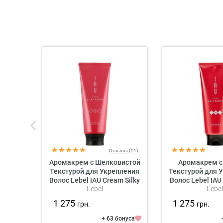
Отзывы (11)
Аромакрем с Шелковистой
Аромакрем с
Текстурой для Укрепления
Текстурой для 
Волос Lebel IAU Cream Silky
Волос Lebel IAU
Lebel
Lebel
Repair
Repai
1 275
1 275
грн.
грн.
+ 63 бонуса