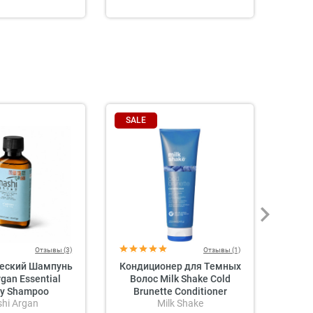
SALE
SAL
Отзывы (3)
Отзывы (1)
ческий Шампунь
Кондиционер для Темных
Сред
rgan Essential
Волос Milk Shake Cold
Мик
gy Shampoo
Brunette Conditioner
Г
hi Argan
Milk Shake
Ene