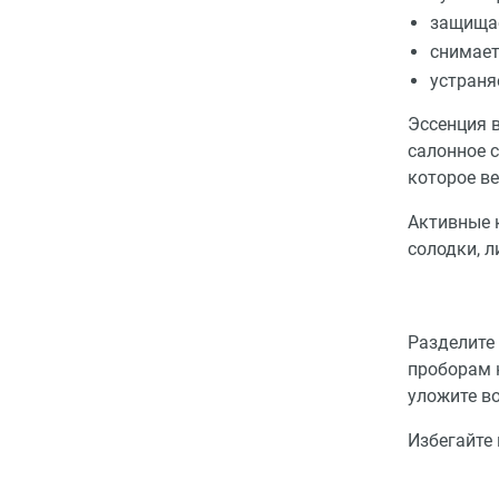
защищае
снимает
устраня
Эссенция в
салонное 
которое ве
Активные 
солодки, л
Разделите 
проборам н
уложите в
Избегайте 