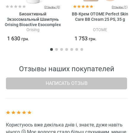
Отзывы (0)
Отзывы (1)
Биоактивный
BB-Крем OTOME Perfect Skin
Экзосомальный Шампунь
Care BB Cream 25 PS, 35 g
Orising Bioactive Esocomplex
Orising
OTOME
Shampoo
1 630
1 753
грн.
грн.
Отзывы наших покупателей
НАПИСАТЬ ОТЗЫВ
Користуюсь вже декілька днів і, знаєте, дуже навіть
нічого 🤔 Моє волосся стало більш слухняним, менше