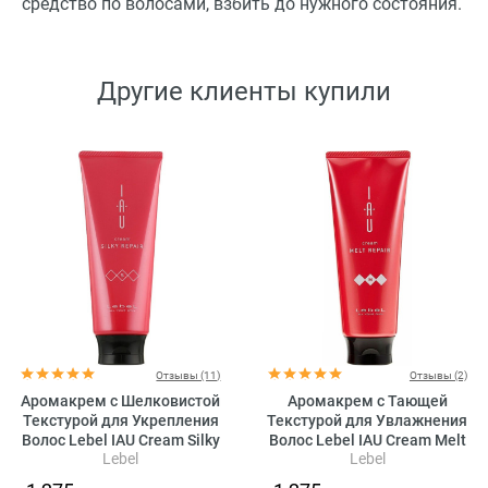
средство по волосами, взбить до нужного состояния.
Другие клиенты купили
Отзывы (11)
Отзывы (2)
Аромакрем с Шелковистой
Аромакрем с Тающей
Текстурой для Укрепления
Текстурой для Увлажнения
Волос Lebel IAU Cream Silky
Волос Lebel IAU Cream Melt
Lebel
Lebel
Repair
Repair