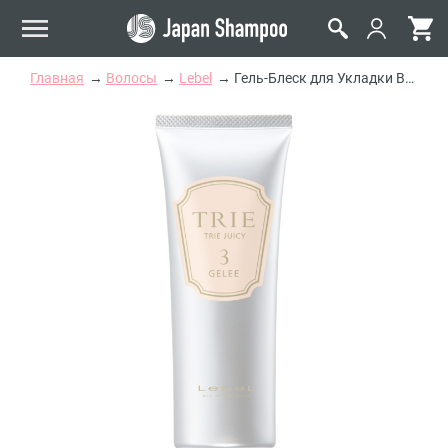
Главная
Волосы
Lebel
Гель-Блеск для Укладки Волос Lebel Trie Juicy Gelee 3