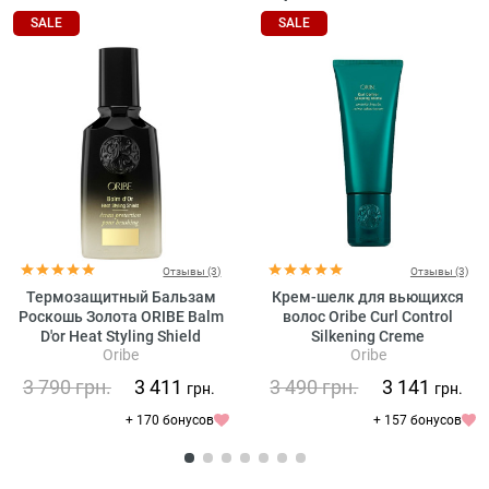
SALE
SALE
Отзывы (3)
Отзывы (3)
Термозащитный Бальзам
Крем-шелк для вьющихся
Роскошь Золота ORIBE Balm
волос Oribe Curl Control
D'or Heat Styling Shield
Silkening Creme
Oribe
Oribe
3 790
грн.
3 411
3 490
грн.
3 141
грн.
грн.
+ 170 бонусов
+ 157 бонусов