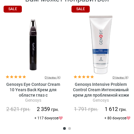
SALE
SALE
Отзывы (4)
Отзывы (4)
Genosys Eye Contour Cream
Genosys Intensive Problem
10 Years Back Крем для
Control Cream Интенсивный
области глаз с
крем для проблемной кожи
Genosys
Genosys
растительными стволовыми
клетками
2 621
грн.
2 359
1 791
грн.
1 612
грн.
грн.
+ 117 бонусов
+ 80 бонусов