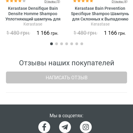
Отзывы (3)
Отзывы (4)
Kerastase Densifique Bain
Kerastase Bain Prevention
Densite Homme Shampoo
Specifique Shampoo Шампунь
Уплотняющий шампунь для
для Склонных к Выпадению
Kerastase
Kerastase
увеличения густоты волос
Волос
для мужчин
1 480
грн.
1 166
1 480
грн.
1 166
грн.
грн.
Отзывы наших покупателей
НАПИСАТЬ ОТЗЫВ
Мы в соцсетях: