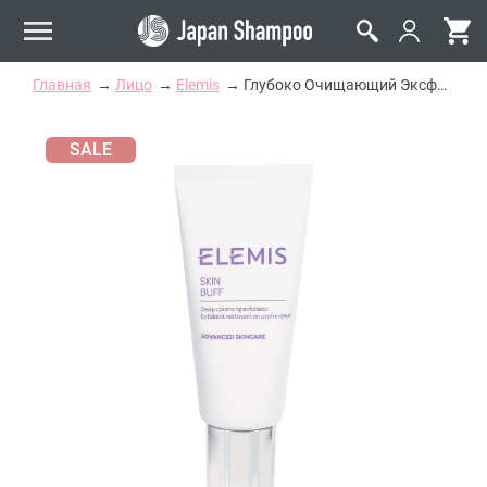
Главная
Лицо
Elemis
Глубоко Очищающий Эксфолиант для Лица Elemis Skin Buff
SALE