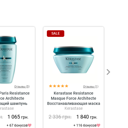
SALE
SAL
Отзывы (5)
Отзывы (1)
Paris Resistance
Kerastase Resistance
Ker
rce Architecte
Masque Force Architecte
Cicap
ющий шампунь
Восстанавливающая маска
rastase
Kerastase
я волос
у
н.
1 065
2 336
грн.
1 840
1 8
грн.
грн.
+ 67 бонусов
+ 116 бонусов