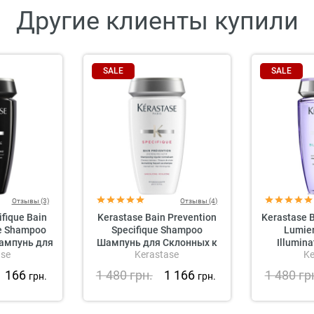
Другие клиенты купили
SALE
SALE
Отзывы (3)
Отзывы (4)
fique Bain
Kerastase Bain Prevention
Kerastase B
e Shampoo
Specifique Shampoo
Lumier
ампунь для
Шампунь для Склонных к
Illumin
ase
Kerastase
Ke
тоты волос
Выпадению Волос
Увлажня
чин
для 
1 166
1 480
грн.
1 166
1 480
гр
грн.
грн.
мелиро