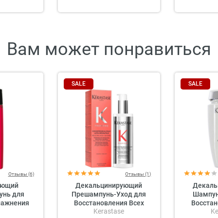
Вам может понравиться
SALE
SALE
Отзывы (6)
Отзывы (1)
яющий
Декальцинирующий
Декаль
нь для
Прешампунь-Уход для
Шампун
лажнения
Восстановления Всех
Восстан
Kerastase
Ke
leansing
Типов Поврежденных
Типов 