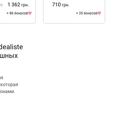
astase Premiere
н.
1 362
710
71
грн.
грн.
ifiant Reparateur
+ 86 бонусов
+ 35 бонусов
dealiste
ушных
ия
 которая
онами.