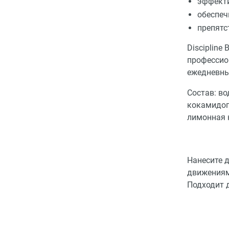
эффекти
обеспеч
препятс
Discipline 
профессио
ежедневны
Состав: во
кокамидоп
лимонная к
Нанесите 
движениям
Подходит д