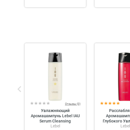
Отзывы (0)
Увлажняющий
Расслабл
Аромашампунь Lebel IAU
Аромашампу
Serum Cleansing
Глубокого Ув
Lebel
Lebel
Lebel IAU C