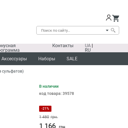
онусная
Контакты
UA
|
рограмма
RU
Аксессуары
Наборы
SALE
ез сульфатов)
В наличии
SALE
код товара:
39578
-21%
1 480
грн.
1 166
грн.