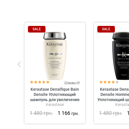
SALE
SALE
Отзывы (4)
Kerastase Densifique Bain
Kerastase Densi
Densite Уплотняющий
Densite Homm
шампунь для увеличения
Уплотняющий ш
Kerastase
Kerast
густоты волос
увеличения гус
для муж
1 480
грн.
1 166
1 480
грн.
грн.