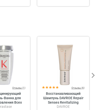
Отзывы (1)
Отзывы (6)
цинирующий
Восстанавливающий
Ша
ь-Ванна для
Шампунь DAVROE Repair
Вол
овления Всех
Senses Revitalizing
Sense
rastase
DAVROE
Поврежденных
Shampoo