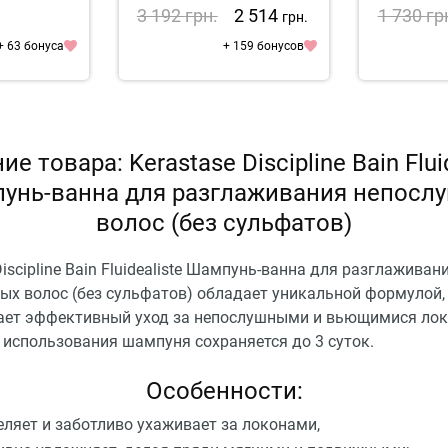
ent
Волос Kerastase Premiere
Волос Ker
3 192
грн.
2 514
1 730
гр
грн.
Concentre Decalcifiant Ultra-
Bain Decalc
Reparateur
+ 63 бонуса
+ 159 бонусов
е товара: Kerastase Discipline Bain Flui
унь-ванна для разглаживания непосл
волос (без сульфатов)
Discipline Bain Fluidealiste Шампунь-ванна для разглаживан
ых волос (без сульфатов) обладает уникальной формулой,
ает эффективный уход за непослушными и вьющимися лок
 использования шампуня сохраняется до 3 суток.
Особенности:
еляет и заботливо ухаживает за локонами,