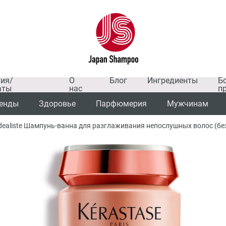
тия/
О
Блог
Ингредиенты
Б
аты
нас
п
енды
Здоровье
Парфюмерия
Мужчинам
Fluidealiste Шампунь-ванна для разглаживания непослушных волос (б