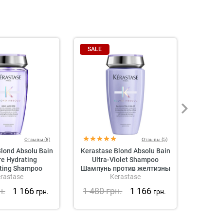
SALE
SAL
Отзывы (8)
Отзывы (5)
lond Absolu Bain
Kerastase Blond Absolu Bain
Kera
e Hydrating
Ultra-Violet Shampoo
Vital
ating Shampoo
Шампунь против желтизны
rastase
Kerastase
ющий шампунь
чу
светлых и
н.
1 166
1 480
грн.
1 166
1 4
грн.
грн.
ванных волос