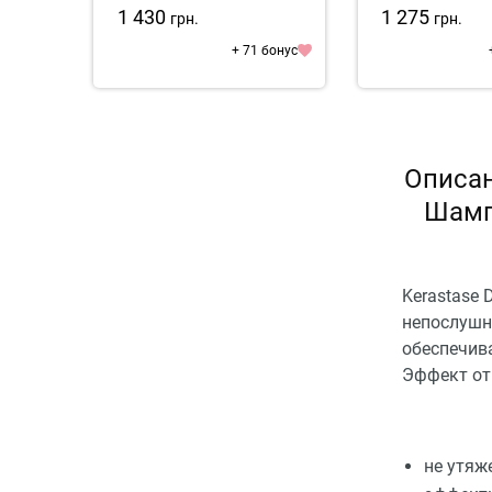
Relaxm
1 430
1 275
грн.
грн.
+ 71 бонус
Описани
Шамп
Kerastase 
непослушн
обеспечив
Эффект от
не утяж