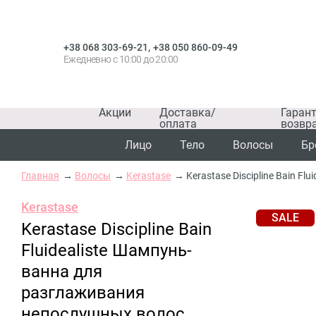
,
+38 068 303-69-21
+38 050 860-09-49
Ежедневно с 10:00 до 20:00
Акции
Доставка/
Гаран
оплата
возвр
Лицо
Тело
Волосы
Бр
Главная
Волосы
Kerastase
Kerastase Discipline Bain 
Kerastase
SALE
Kerastase Discipline Bain
Fluidealiste Шампунь-
ванна для
разглаживания
непослушных волос