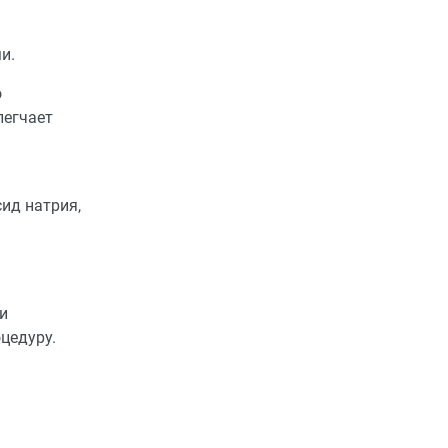
и.
о
легчает
ид натрия,
и
цедуру.