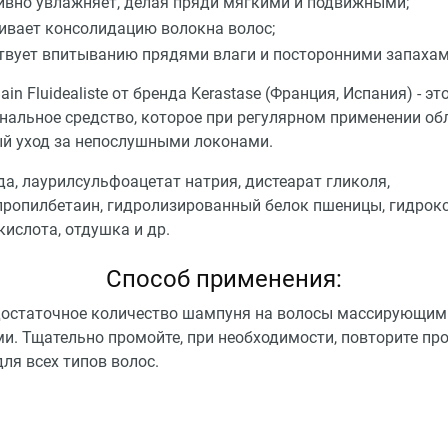
вно увлажняет, делая пряди мягкими и подвижными;
ивает консолидацию волокна волос;
твует впитыванию прядями влаги и посторонними запахам
Bain Fluidealiste от бренда Kerastase (Франция, Испания) - эт
нальное средство, которое при регулярном применении об
й уход за непослушными локонами.
да, лаурилсульфоацетат натрия, дистеарат гликоля,
ропилбетаин, гидролизированный белок пшеницы, гидрокс
ислота, отдушка и др.
Способ применения:
достаточное количество шампуня на волосы массирующим
и. Тщательно промойте, при необходимости, повторите про
ля всех типов волос.