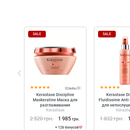
SALE
SALE
Отзывы (5)
Kerastase Discipline
Kerastase Di
Maskeratine Маска для
Fluidissime Anti
разглаживания
для непослуш
Kerastase
Kerast
непослушных волос
2 520
грн.
1 985
1 832
грн.
грн.
+ 126 бонусов