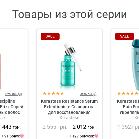
Товары из этой серии
SALE
SALE
Отзывы (3)
Отзывы (3)
scipline
Kerastase Resistance Serum
Kerastase 
-Frizz Спрей
Extentioniste Сыворотка
Bain Fo
ных волос
для восстановления
Укрепля
ase
Kerastase
Ke
поврежденных и
дл
ослабленных волос
1 443
2 555
грн.
2 012
1 352
гр
грн.
грн.
+ 91 бонус
+ 127 бонусов