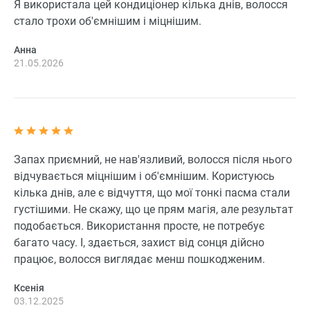
Я використала цей кондиціонер кілька днів, волосся
стало трохи об'ємнішим і міцнішим.
Анна
21.05.2026
Запах приємний, не нав'язливий, волосся після нього
відчувається міцнішим і об'ємнішим. Користуюсь
кілька днів, але є відчуття, що мої тонкі пасма стали
густішими. Не скажу, що це прям магія, але результат
подобається. Використання просте, не потребує
багато часу. І, здається, захист від сонця дійсно
працює, волосся виглядає менш пошкодженим.
Ксенія
03.12.2025