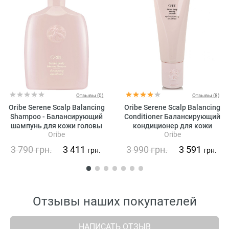
Отзывы (0)
Отзывы (8)
Oribe Serene Scalp Balancing
Oribe Serene Scalp Balancing
Shampoo - Балансирующий
Conditioner Балансирующий
шампунь для кожи головы
кондиционер для кожи
Oribe
Oribe
«Истинная гармония»
головы «Истинная
гармония»
3 790
грн.
3 411
3 990
грн.
3 591
грн.
грн.
Отзывы наших покупателей
НАПИСАТЬ ОТЗЫВ