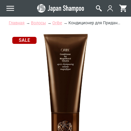
Главная
Волосы
Oribe
Кондиционер для Придания Объема Магия Объема ORIBE Conditioner for Magnificent Volume
SALE