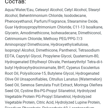
Состав:
Aqua/Water/Eau, Cetearyl Alcohol, Cetyl Alcohol, Stearyl
Alcohol, Behentrimonium Chloride, Isododecane,
Phenoxyethanol, Parfum/Fragrance, Stearamine Oxide,
Guar Hydroxypropyltrimonium Chloride, C11-13 Isoalkane,
Glycerin, Amodimethicone, Isohexadecane, Dimethiconol,
Cetrimonium Chloride, Methoxy PEG/PPG-7/3
Aminopropyl Dimethicone, Hydroxyethylcellulose,
Isopropyl Alcohol, Dimethicone, Panthenol, Tetrasodium
EDTA, Caprylyl Glycol, Propylene Glycol, Quaternium-80,
Hydrogenated Ethylhexyl Olivate, Pentaerythrityl Tetra-di-t-
butyl Hydroxyhydrocinnamate, BHT, Cyperus Esculentus
Root Oil, Polysilicone-15, Butylene Glycol, Hydrogenated
Olive Oil Unsaponifiables, Citrullus Lanatus (Watermelon)
Seed Oil, Serenoa Serrulata Fruit Extract, Moringa Oleifera
Seed Oil, Cystine Bis-PG-Propyl Silanetriol, Hydrolyzed
Vegetable Protein PG-Propyl Silanetriol, Hydrolyzed
Vegetable Protein, Citric Acid, Hydrolyzed Lupine Protein,