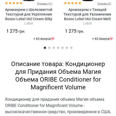
Отзывы (11)
Отзывы (2)
Аромакрем с Шелковистой
Аромакрем с Тающей
Текстурой для Укрепления
Текстурой для Увлажнения
Волос Lebel IAU Cream Silky
Волос Lebel IAU Cream Melt
Lebel
Lebel
Repair
Repair
1 275
1 275
грн.
грн.
+ 63 бонуса
+ 63 бонуса
Описание товара: Кондиционер
для Придания Объема Магия
Объема ORIBE Conditioner for
Magnificent Volume
Кондиционер для придания объема Магия объема
ORIBE Conditioner for Magnificent Volume -
высококачественное средство, произведенное в США,