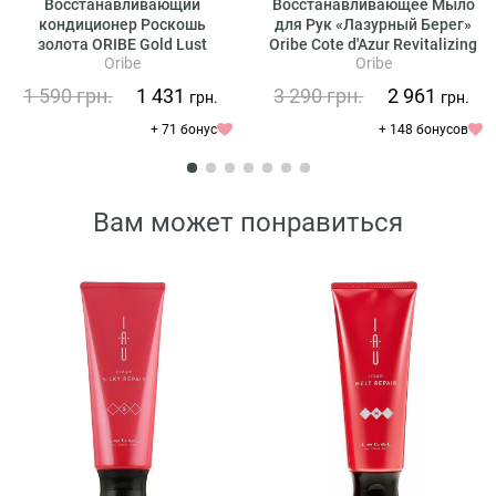
Восстанавливающий
Восстанавливающее Мыло
кондиционер Роскошь
для Рук «Лазурный Берег»
золота ORIBE Gold Lust
Oribe Cote d'Azur Revitalizing
Oribe
Oribe
Repair and Restore
Hand Wash
Conditioner
1 590
грн.
1 431
3 290
грн.
2 961
грн.
грн.
+ 71 бонус
+ 148 бонусов
Вам может понравиться