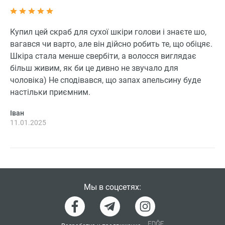
Купил цей скраб для сухої шкіри голови і знаєте шо,
вагався чи варто, але він дійсно робить те, що обіцяє.
Шкіра стала менше свербіти, а волосся виглядає
більш живим, як би це дивно не звучало для
чоловіка) Не сподівався, що запах апельсину буде
настільки приємним.
Іван
11.01.2025
Мы в соцсетях: