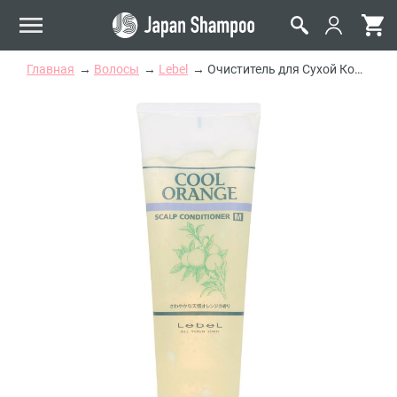
Главная
Волосы
Lebel
Очиститель для Сухой Кожи Головы "Холодный апельсин" Lebel Cool Orange Scalp Conditioner M