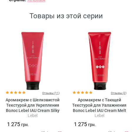
Товары из этой серии
Отзывы (11)
Отзывы (2)
Аромакрем с Шелковистой
Аромакрем с Тающей
Текстурой для Укрепления
Текстурой для Увлажнения
Волос Lebel IAU Cream Silky
Волос Lebel IAU Cream Melt
Lebel
Lebel
Repair
Repair
1 275
1 275
грн.
грн.