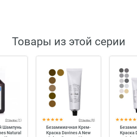
Товары из этой серии
Отзывы (1)
Отзывы (9)
й Шампунь
Безаммиачная Крем-
Безамм
nes Natural
Краска Davines A New
Краска 