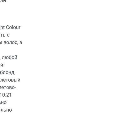
или
t Colour
ть с
 волос, а
д любой
ый
блонд,
олетовый
летово-
10.21
ьно
ально