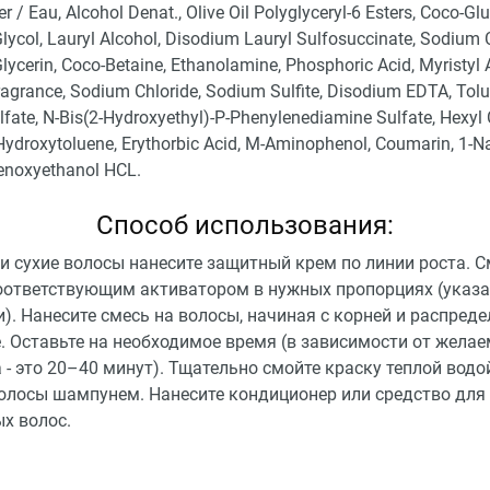
r / Eau, Alcohol Denat., Olive Oil Polyglyceryl-6 Esters, Coco-Gl
lycol, Lauryl Alcohol, Disodium Lauryl Sulfosuccinate, Sodium 
Glycerin, Coco-Betaine, Ethanolamine, Phosphoric Acid, Myristyl 
agrance, Sodium Chloride, Sodium Sulfite, Disodium EDTA, Tolu
fate, N-Bis(2-Hydroxyethyl)-P-Phenylenediamine Sulfate, Hexyl
ydroxytoluene, Erythorbic Acid, M-Aminophenol, Coumarin, 1-Na
noxyethanol HCL.
Способ использования:
 и сухие волосы нанесите защитный крем по линии роста. 
соответствующим активатором в нужных пропорциях (указа
). Нанесите смесь на волосы, начиная с корней и распреде
. Оставьте на необходимое время (в зависимости от жела
 - это 20–40 минут). Тщательно смойте краску теплой водо
олосы шампунем. Нанесите кондиционер или средство для
х волос.