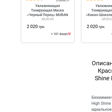
Увлажняющая
Увлажня
Тонирующая Маска
Тонирующая
«Черный Перец» MURAN
«Какао-Шокол
MURAN
MURA
Spicy Reflex Black Pepper
Spicy Refle
Hydrating Colouring Mask
Chocolate H
2 020
2 020
грн.
грн.
Colouring
+ 101 бонус
Описан
Крас
Shine 
Безаммиач
High Shine
идеальное 