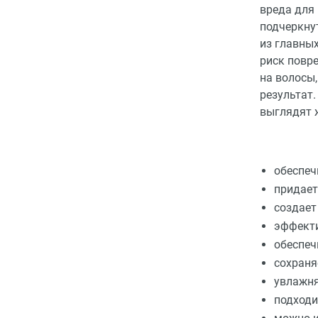
вреда для 
подчеркну
из главных
риск повр
на волосы
результат.
выглядят 
обеспеч
придает
создает
эффекти
обеспеч
сохраня
увлажня
подходи