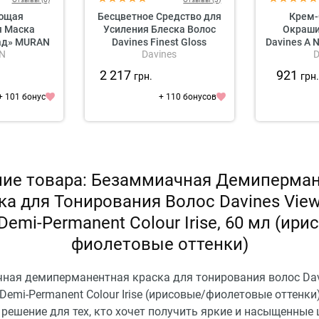
ющая
Бесцветное Средство для
Крем-
 Маска
Усиления Блеска Волос
Окраши
ад» MURAN
Davines Finest Gloss
Davines A 
N
Davines
D
x Cocoa
ydrating
2 217
921
грн.
грн
 Mask
+ 101 бонус
+ 110 бонусов
ие товара: Безаммиачная Демиперма
ка для Тонирования Волос Davines View
Demi-Permanent Colour Irise, 60 мл (ир
фиолетовые оттенки)
ная демиперманентная краска для тонирования волос Dav
 Demi-Permanent Colour Irise (ирисовые/фиолетовые оттенки)
решение для тех, кто хочет получить яркие и насыщенные 