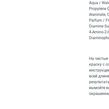
Aqua / Wate
Propylene G
Alaninate, 
Parfum / Fr
Diamine Sul
4-Amino-2-H
Diaminophe
На чистые
краску с 
инструкции
всей длине
результата
вымойте в
окрашенны