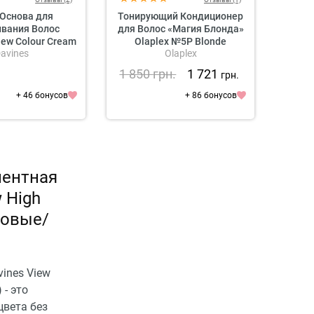
Основа для
Тонирующий Кондиционер
П
вания Волос
для Волос «Магия Блонда»
New Colour Cream
Olaplex №5P Blonde
Нейтр
avines
Olaplex
L'
Base
Enhancer Toning Conditioner
Полу
Изм
1 850
грн.
1 721
1 2
.
грн.
Сп
Блеска
+ 46 бонусов
+ 86 бонусов
Serie
S
нентная
 High
исовые/
ines View
 - это
цвета без