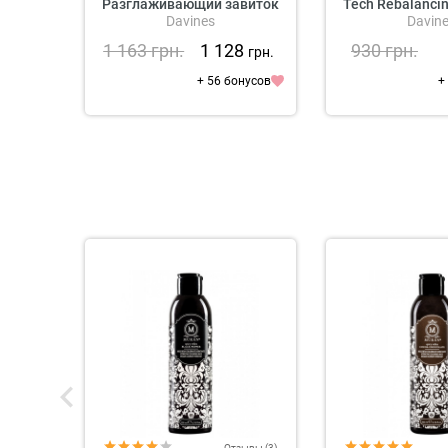
Разглаживающий завиток
Tech Rebalanci
Davines
Davin
крем для волос
1 163
грн.
1 128
930
грн.
грн.
+ 56 бонусов
+
Отзывы (3)