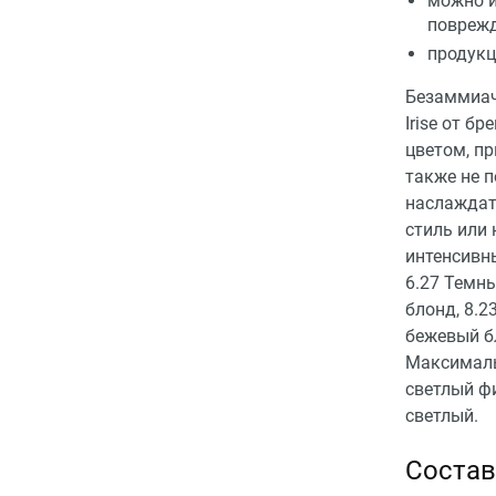
можно и
поврежд
продукц
Безаммиачн
Irise от б
цветом, пр
также не п
наслаждат
стиль или 
интенсивн
6.27 Темн
блонд, 8.2
бежевый б
Максималь
светлый ф
светлый.
Состав