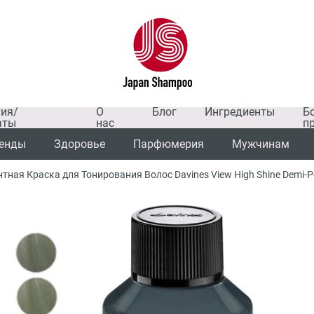
тия/
О
Блог
Ингредиенты
Б
аты
нас
п
енды
Здоровье
Парфюмерия
Мужчинам
ая Краска для Тонирования Волос Davines View High Shine Demi-Per