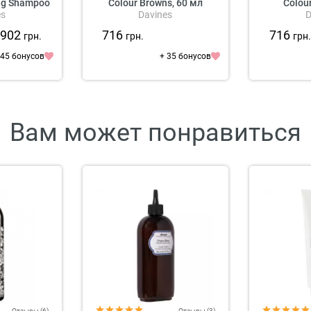
ng Shampoo
Colour Browns, 60 мл
Colou
es
Davines
D
(коричневые оттенки)
(пепель
902
716
716
грн.
грн.
грн
 45 бонусов
+ 35 бонусов
Вам может понравиться
Отзывы (6)
Отзывы (3)