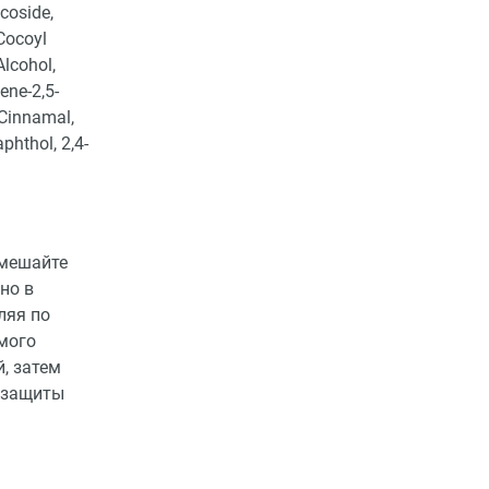
ucoside,
Cocoyl
Alcohol,
ene-2,5-
 Cinnamal,
phthol, 2,4-
Смешайте
но в
ляя по
емого
й, затем
 защиты