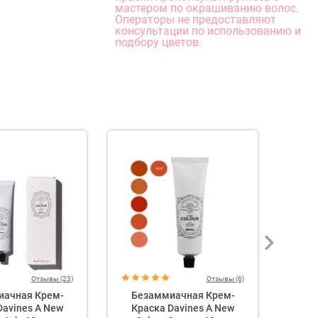
мастером по окрашиванию волос.
Операторы не предоставляют
консультации по использованию и
подбору цветов.
Отзывы (23)
Отзывы (6)
иачная Крем-
Безаммиачная Крем-
Davines A New
Краска Davines A New
Де