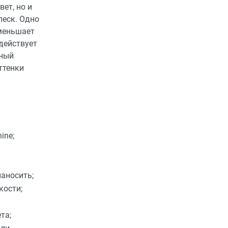
ет, но и
леск. Одно
уменьшает
действует
ьный
ттенки
ine;
наносить;
кости;
та;