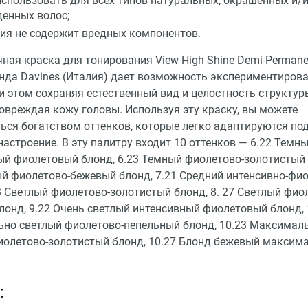
спользовать для всех типов натуральных, окрашенных и/
енных волос;
ия не содержит вредных компонентов.
ая краска для тонирования View High Shine Demi-Permanen
ренда Davines (Италия) дает возможность экспериментирова
и этом сохраняя естественный вид и целостность структуры
овреждая кожу головы. Используя эту краску, вы можете
ься богатством оттенков, которые легко адаптируются по
настроение. В эту палитру входит 10 оттенков — 6.22 Темн
ый фиолетовый блонд, 6.23 Темный фиолетово-золотистый 
ый фиолетово-бежевый блонд, 7.21 Средний интенсивно-фи
3 Светлый фиолетово-золотистый блонд, 8. 27 Светлый фио
лонд, 9.22 Очень светлый интенсивный фиолетовый блонд, 
но светлый фиолетово-пепельный блонд, 10.23 Максимал
иолетово-золотистый блонд, 10.27 Блонд бежевый максим
: