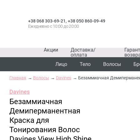
,
+38 068 303-69-21
+38 050 860-09-49
Ежедневно с 10:00 до 20:00
Акции
Доставка/
Гаран
оплата
возвр
Лицо
Тело
Волосы
Бр
Главная
Волосы
Davines
Безаммиачная Демиперманентн
Davines
Безаммиачная
Демиперманентная
Краска для
Тонирования Волос
Davines View High Shine