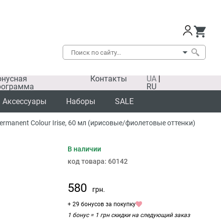
онусная
Контакты
UA
|
рограмма
RU
Аксессуары
Наборы
SALE
manent Colour Irise, 60 мл (ирисовые/фиолетовые оттенки)
В наличии
код товара:
60142
580
грн.
+ 29 бонусов за покупку
1 бонус = 1 грн скидки на следующий заказ