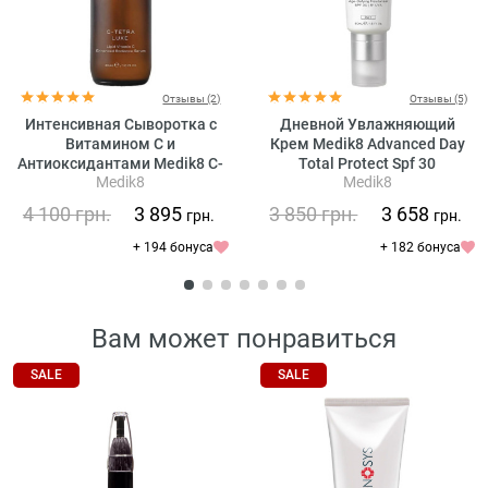
Отзывы (2)
Отзывы (5)
Интенсивная Сыворотка с
Дневной Увлажняющий
Витамином С и
Крем Medik8 Advanced Day
Антиоксидантами Medik8 C-
Total Protect Spf 30
Medik8
Medik8
tetra Luxe (C-tetra+ Intense)
4 100
грн.
3 895
3 850
грн.
3 658
грн.
грн.
+ 194 бонуса
+ 182 бонуса
Вам может понравиться
SALE
SALE