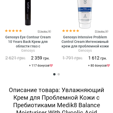
Отзывы (4)
Отзывы (4)
Genosys Eye Contour Cream
Genosys Intensive Problem
10 Years Back Крем для
Control Cream Интенсивный
области глаз с
крем для проблемной кожи
Genosys
Genosys
растительными стволовыми
клетками
2 621
грн.
2 359
1 791
грн.
1 612
грн.
грн.
+ 117 бонусов
+ 80 бонусов
Описание товара: Увлажняющий
Крем для Проблемной Кожи с
Пребиотиками Medik8 Balance
Moisturiser With Glycolic Acid