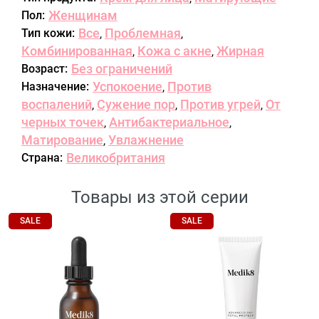
Женщинам
Пол:
Все
Проблемная
Тип кожи:
,
,
Комбинированная
Кожа с акне
Жирная
,
,
Без ограничений
Возраст:
Успокоение
Против
Назначение:
,
воспалений
Сужение пор
Против угрей
От
,
,
,
черных точек
Антибактериальное
,
,
Матирование
Увлажнение
,
Великобритания
Страна:
Товары из этой серии
SALE
SALE