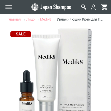
Главная
Лицо
Medik8
Увлажняющий Крем для Проблемной Кожи с Пребиотиками Medik8 Balance Moisturiser With Glycolic Acid Activator
SALE