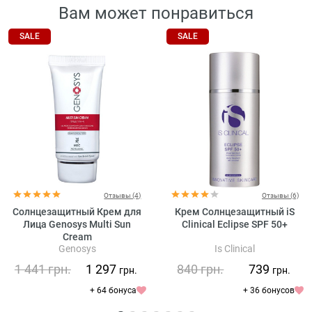
Вам может понравиться
SALE
SALE
Отзывы (4)
Отзывы (6)
Солнцезащитный Крем для
Крем Солнцезащитный iS
Лица Genosys Multi Sun
Clinical Eclipse SPF 50+
Cream
Genosys
Is Clinical
1 441
грн.
1 297
840
грн.
739
грн.
грн.
+ 64 бонуса
+ 36 бонусов