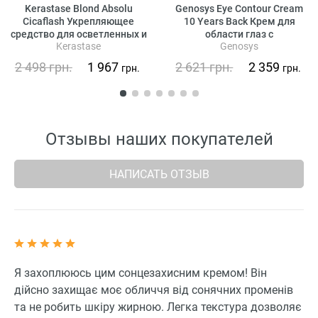
Kerastase Blond Absolu
Genosys Eye Contour Cream
Cicaflash Укрепляющее
10 Years Back Крем для
средство для осветленных и
области глаз с
Kerastase
Genosys
мелированных волос
растительными стволовыми
клетками
2 498
грн.
1 967
2 621
грн.
2 359
грн.
грн.
Отзывы наших покупателей
НАПИСАТЬ ОТЗЫВ
Я захоплююсь цим сонцезахисним кремом! Він
дійсно захищає моє обличчя від сонячних променів
та не робить шкіру жирною. Легка текстура дозволяє