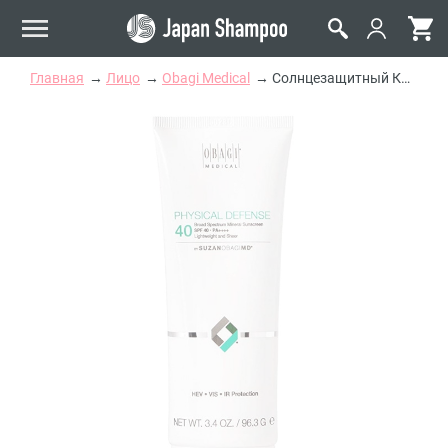
Главная
Лицо
Obagi Medical
Солнцезащитный Крем для Лица Obagi Medical Suzanobagimd Physical Defense Broad Spectrum Mineral Facial Sunscreen SPF 40