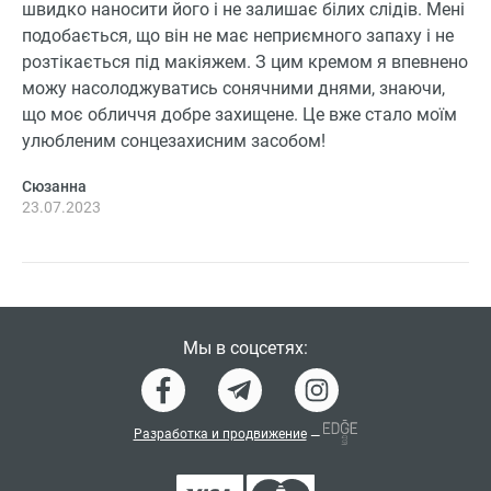
швидко наносити його і не залишає білих слідів. Мені
подобається, що він не має неприємного запаху і не
розтікається під макіяжем. З цим кремом я впевнено
можу насолоджуватись сонячними днями, знаючи,
що моє обличчя добре захищене. Це вже стало моїм
улюбленим сонцезахисним засобом!
Сюзанна
23.07.2023
Мы в соцсетях:
Разработка и продвижение
—