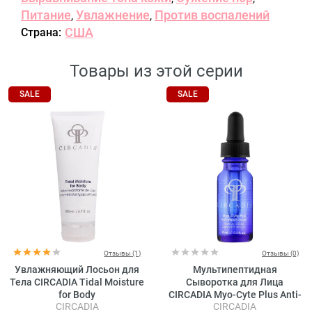
Питание
Увлажнение
Против воспалений
,
,
США
Страна:
Товары из этой серии
SALE
SALE
Отзывы (1)
Отзывы (0)
Увлажняющий Лосьон для
Мультипептидная
Тела CIRCADIA Tidal Moisture
Сыворотка для Лица
for Body
CIRCADIA Myo-Cyte Plus Anti-
CIRCADIA
CIRCADIA
Wrinkle Serum