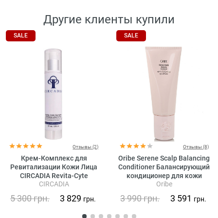
Другие клиенты купили
SALE
SALE
Отзывы (2)
Отзывы (8)
Крем-Комплекс для
Oribe Serene Scalp Balancing
Ревитализации Кожи Лица
Conditioner Балансирующий
CIRCADIA Revita-Cyte
кондиционер для кожи
CIRCADIA
Oribe
Complex
головы «Истинная
гармония»
5 300
грн.
3 829
3 990
грн.
3 591
грн.
грн.