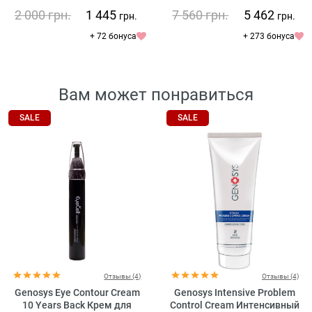
2 000
грн.
1 445
7 560
грн.
5 462
грн.
грн.
+ 72 бонуса
+ 273 бонуса
Вам может понравиться
SALE
SALE
Отзывы (4)
Отзывы (4)
Genosys Eye Contour Cream
Genosys Intensive Problem
10 Years Back Крем для
Control Cream Интенсивный