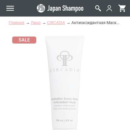
Главная
Лицо
CIRCADIA
Антиоксидантная Маска для Лица с Автралийскими Ягодами CIRCADIA Australian Super-Berry Antioxidant Mask
SALE