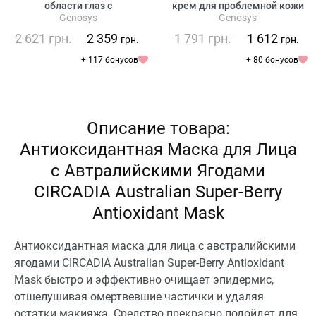
области глаз с
крем для проблемной кожи
Genosys
Genosys
растительными стволовыми
клетками
2 621
грн.
2 359
1 791
грн.
1 612
грн.
грн.
+ 117 бонусов
+ 80 бонусов
Описание товара:
Антиоксидантная Маска для Лица
с Автралийскими Ягодами
CIRCADIA Australian Super-Berry
Antioxidant Mask
Антиоксидантная маска для лица с австралийскими
ягодами CIRCADIA Australian Super-Berry Antioxidant
Mask быстро и эффективно очищает эпидермис,
отшелушивая омертвевшие частички и удаляя
остатки макияжа. Средство прекрасно подойдет для