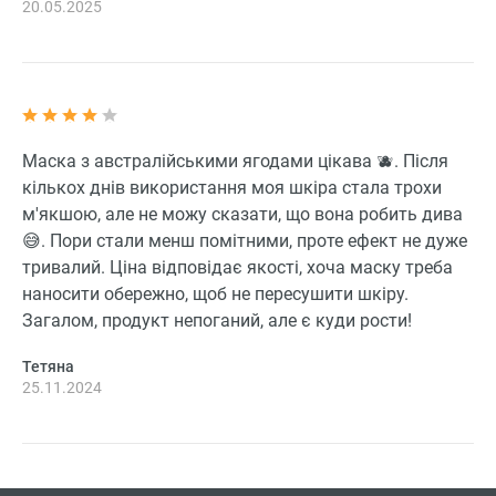
20.05.2025
Маска з австралійськими ягодами цікава 🫐. Після
кількох днів використання моя шкіра стала трохи
м'якшою, але не можу сказати, що вона робить дива
😅. Пори стали менш помітними, проте ефект не дуже
тривалий. Ціна відповідає якості, хоча маску треба
наносити обережно, щоб не пересушити шкіру.
Загалом, продукт непоганий, але є куди рости!
Тетяна
25.11.2024