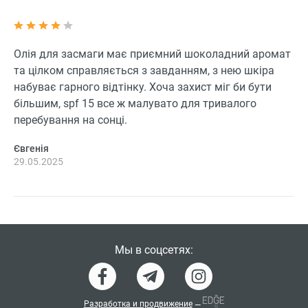
Олія для засмаги має приємний шоколадний аромат
та цілком справляється з завданням, з нею шкіра
набуває гарного відтінку. Хоча захист міг би бути
більшим, spf 15 все ж малувато для тривалого
перебування на сонці.
Євгенія
29.05.2025
Мы в соцсетях:
Разработка и продвижение
—