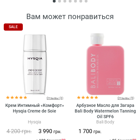
Вам может понравиться
SALE
Отзывы (3)
Отзывы (5)
Крем Интимный «Комфорт»
Арбузное Масло для Загара
Hysqia Creme de Soie
Bali Body Watermelon Tanning
Oil SPF6
Hysqia
Bali Body
4 200
грн.
3 990
1 700
грн.
грн.