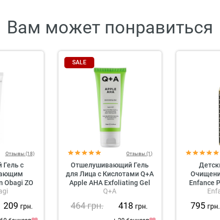
Вам может понравиться
SALE
Отзывы (18)
Отзывы (1)
Гель с
Отшелушивающий Гель
Детск
вающим
для Лица с Кислотами Q+A
Очищени
n Obagi ZO
Apple AHA Exfoliating Gel
Enfance P
agi
Q+A
Enf
Offects
Corps & Vi
Cleanser
Body 
1 209
464
грн.
418
795
грн.
грн.
грн