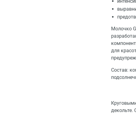
интенси
выравни
предотв
Молочко Ge
разработа
компонент
для красо
предупреж
Состав: ко
подсолнеч
Круговыми
декольте.