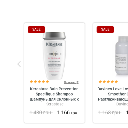
SALE
SALE
Отзывы (4)
Kerastase Bain Prevention
Davines Love Lo
Specifique Shampoo
Smoother 
Шампунь для Склонных к
Разглаживающи
Kerastase
Davin
Выпадению Волос
крем для 
1 480
грн.
1 166
1 163
грн.
грн.