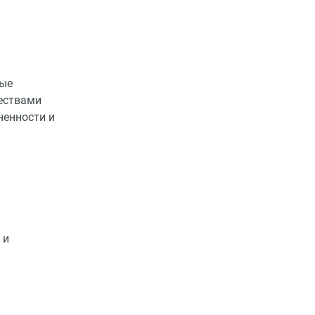
ные
ествами
ненности и
 и