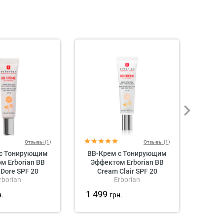
Отзывы (1)
Отзывы (1)
 с Тонирующим
BB-Крем с Тонирующим
BB-
м Erborian BB
Эффектом Erborian BB
Эфф
Dore SPF 20
Cream Clair SPF 20
C
rborian
Erborian
1 499
1 4
н.
грн.