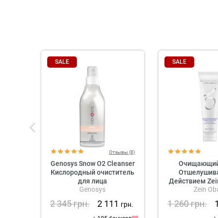
SALE
SALE
Отзывы (8)
Genosys Snow O2 Cleanser
Очищающий 
Кислородный очиститель
Отшелуши
для лица
Действием Zei
Genosys
Zein Ob
Skin Health 
Exfoliating 
2 345
грн.
2 111
1 260
грн.
грн.