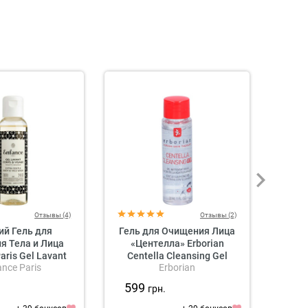
Отзывы (4)
Отзывы (2)
ий Гель для
Гель для Очищения Лица
Очищ
я Тела и Лица
«Центелла» Erborian
Цен
aris Gel Lavant
Centella Cleansing Gel
Soluti
ance Paris
Erborian
sage Extra Gentle
& Face Wash
599
1 0
.
грн.