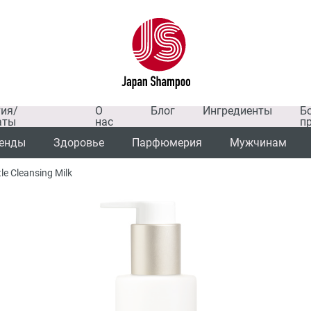
тия/
О
Блог
Ингредиенты
Б
аты
нас
п
енды
Здоровье
Парфюмерия
Мужчинам
 Cleansing Milk