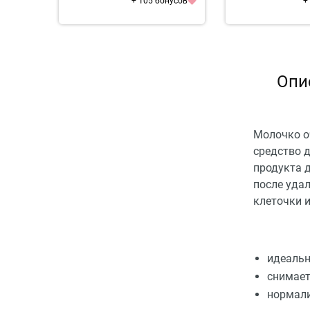
+ 105 бонусов
+
Опи
Молочко о
средство 
продукта 
после уда
клеточки 
идеальн
снимает
нормали