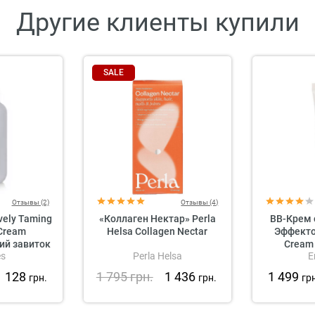
Другие клиенты купили
SALE
Отзывы (2)
Отзывы (4)
vely Taming
«Коллаген Нектар» Perla
BB-Крем
Cream
Helsa Collagen Nectar
Эффекто
й завиток
Cream 
es
Perla Helsa
E
волос
1 128
1 795
грн.
1 436
1 499
грн.
грн.
гр