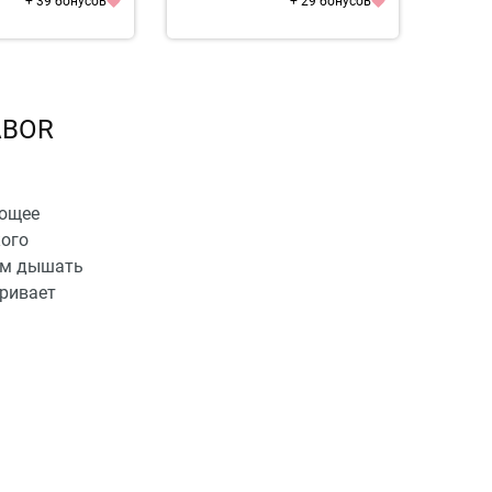
+ 39 бонусов
+ 29 бонусов
ABOR
ающее
кого
рам дышать
оривает