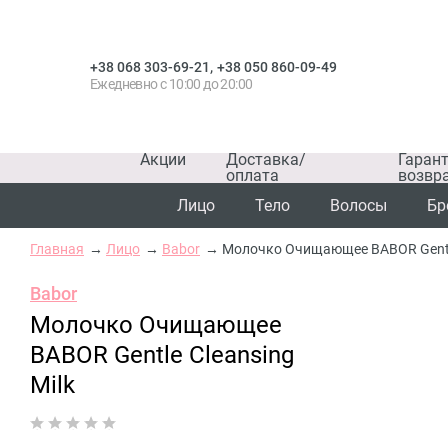
,
+38 068 303-69-21
+38 050 860-09-49
Ежедневно с 10:00 до 20:00
Акции
Доставка/
Гаран
оплата
возвр
Лицо
Тело
Волосы
Бр
Главная
Лицо
Babor
Молочко Очищающее BABOR Gentle
Babor
Молочко Очищающее
BABOR Gentle Cleansing
Milk