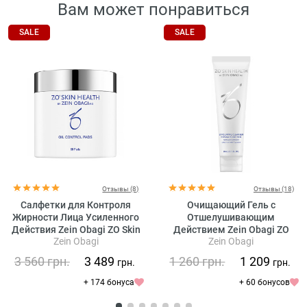
Вам может понравиться
SALE
SALE
Отзывы (8)
Отзывы (18)
Салфетки для Контроля
Очищающий Гель с
Жирности Лица Усиленного
Отшелушивающим
Действия Zein Obagi ZO Skin
Действием Zein Obagi ZO
Zein Obagi
Zein Obagi
Health Oil Control Pads
Skin Health Offects Exfoliating
Cleanser
3 560
грн.
3 489
1 260
грн.
1 209
грн.
грн.
+ 174 бонуса
+ 60 бонусов