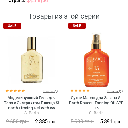
Франция
Страна:
Товары из этой серии
SALE
SALE
Отзывы (1)
Отзывы (1)
Моделирующий Гель для
Сухое Масло для Загара St
Тела с Экстрактом Плюща St
Barth Roucou Tanning Oil SPF
Barth Firming Gel With Ivy
15
St Barth
St Barth
Extract
2 650
грн.
2 385
5 990
грн.
5 391
грн.
грн.