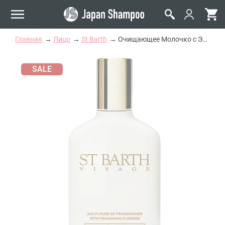
Главная
Лицо
St Barth
Очищающее Молочко с Экстрактом Лепестков Франжипани Ligne St Barth Cleansing Milk With Frangipani Flowers
SALE