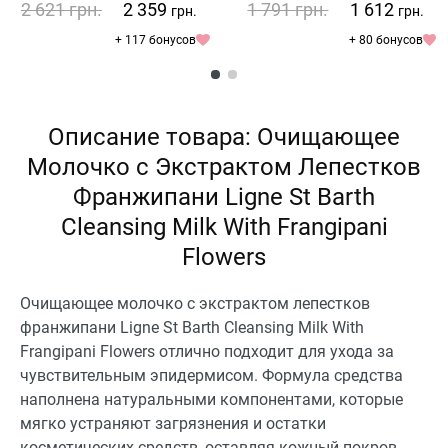
2 621
грн.
2 359
1 791
грн.
1 612
грн.
грн.
+ 117 бонусов
+ 80 бонусов
Описание товара: Очищающее
Молочко с Экстрактом Лепестков
Франжипани Ligne St Barth
Cleansing Milk With Frangipani
Flowers
Очищающее молочко с экстрактом лепестков
франжипани Ligne St Barth Cleansing Milk With
Frangipani Flowers отлично подходит для ухода за
чувствительным эпидермисом. Формула средства
наполнена натуральными компонентами, которые
мягко устраняют загрязнения и остатки
косметических средств, оставляя кожный покров