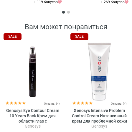
+ 119 бонусов
+ 269 бонусов
Вам может понравиться
SALE
SALE
Отзывы (4)
Отзывы (4)
Genosys Eye Contour Cream
Genosys Intensive Problem
10 Years Back Крем для
Control Cream Интенсивный
области глаз с
крем для проблемной кожи
Genosys
Genosys
растительными стволовыми
клетками