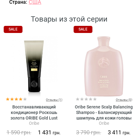
США
Страна:
Товары из этой серии
SALE
SALE
Отзывы (1)
Отзывы (0)
Восстанавливающий
Oribe Serene Scalp Balancing
кондиционер Роскошь
Shampoo - Балансирующий
золота ORIBE Gold Lust
шампунь для кожи головы
Oribe
Oribe
Repair and Restore
«Истинная гармония»
Conditioner
1 590
грн.
1 431
3 790
грн.
3 411
грн.
грн.