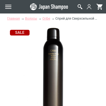
Главная
Волосы
Oribe
Спрей для Сверхсильной Фиксации Лак-Невесомость ORIBE Superfine Strong Hair Spray
SALE