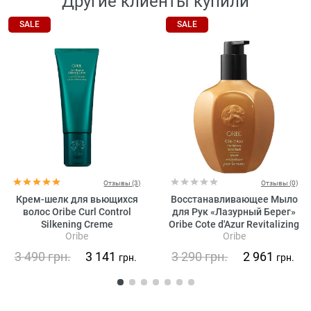
Другие клиенты купили
SALE
SALE
Отзывы (3)
Отзывы (0)
Крем-шелк для вьющихся
Восстанавливающее Мыло
волос Oribe Curl Control
для Рук «Лазурный Берег»
Silkening Creme
Oribe Cote d'Azur Revitalizing
Oribe
Oribe
Hand Wash
3 490
грн.
3 141
3 290
грн.
2 961
грн.
грн.