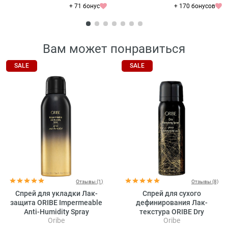
+ 71 бонус
+ 170 бонусов
Вам может понравиться
SALE
SALE
Отзывы (1)
Отзывы (8)
Спрей для укладки Лак-
Спрей для сухого
защита ORIBE Impermeable
дефинирования Лак-
Anti-Humidity Spray
текстура ORIBE Dry
Oribe
Oribe
Texturizing Spray