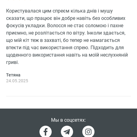
Користувалася цим спреєм кілька днів і мушу
сказати, що працює він добре навіть без особливих
фокусів укладки. Волосся не стає соломою і пахне
приємно, не розлітається по вітру. Інколи здається,
що мій кіт теж в захваті, бо тепер не намагається
втекти під час використання спрею. Підходить для
щоденного використання навіть на моїй неслухняній
гриві.
Тетяна
24.05.2025
Мы в соцсетях: