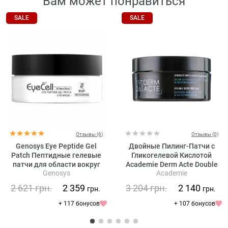
Вам может понравиться
SALE
SALE
Отзывы (6)
Отзывы (0)
Genosys Eye Peptide Gel
Двойные Пилинг-Патчи с
Patch Пептидные гелевые
Гликогелевой Кислотой
патчи для области вокруг
Academie Derm Acte Double
Genosys
Academie
глаз
Sided Peel Pads
2 621
грн.
2 359
3 204
грн.
2 140
грн.
грн.
+ 117 бонусов
+ 107 бонусов