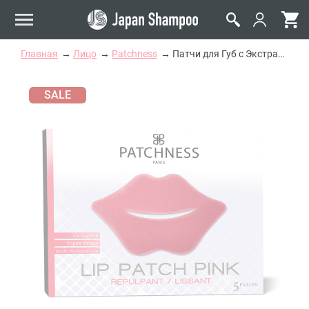
Главная
Лицо
Patchness
Патчи для Губ с Экстрактом Красного Винограда Patchness Lip Patch Pink
SALE