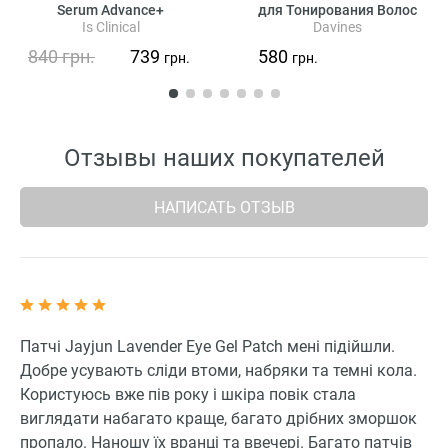
Serum Advance+
для Тонирования Волос
Is Clinical
Davines
Davines View High Shine
Demi-Permanent Colour Beige,
840
грн.
739
580
грн.
грн.
60 мл (бежевые оттенки)
Отзывы наших покупателей
НАПИСАТЬ ОТЗЫВ
Патчі Jayjun Lavender Eye Gel Patch мені підійшли.
Добре усувають сліди втоми, набряки та темні кола.
Користуюсь вже пів року і шкіра повік стала
виглядати набагато краще, багато дрібних зморшок
пропало. Наношу їх вранці та ввечері. Багато патчів