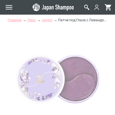
Главная
Лицо
Jayjun
Патчи под Глаза с Лавандовым Чаем Jayjun Lavender Eye Gel Patch