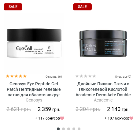
SALE
SALE
Отзывы (6)
Отзывы (0)
Genosys Eye Peptide Gel
Двойные Пилинг-Патчи с
Patch Пептидные гелевые
Гликогелевой Кислотой
патчи для области вокруг
Academie Derm Acte Double
Genosys
Academie
глаз
Sided Peel Pads
2 621
грн.
2 359
3 204
грн.
2 140
грн.
грн.
+ 117 бонусов
+ 107 бонусов