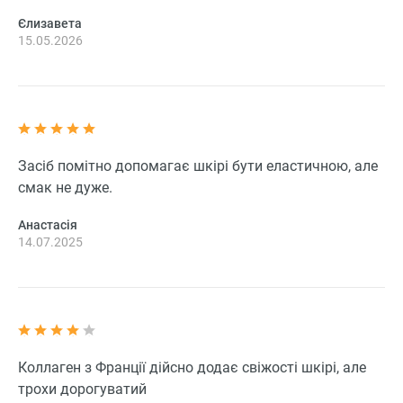
Єлизавета
15.05.2026
Засіб помітно допомагає шкірі бути еластичною, але
смак не дуже.
Анастасія
14.07.2025
Коллаген з Франції дійсно додає свіжості шкірі, але
трохи дорогуватий