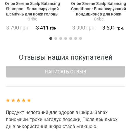
Oribe Serene Scalp Balancing
Oribe Serene Scalp Balancing
Shampoo - Балансирующий
Conditioner Балансирующий
шампунь для кожи головы
кондиционер для кожи
Oribe
Oribe
«Истинная гармония»
головы «Истинная
гармония»
3 790
грн.
3 411
3 990
грн.
3 591
грн.
грн.
Отзывы наших покупателей
НАПИСАТЬ ОТЗЫВ
Продукт непоганий для здоров'я шкіри. Запах
приємний, трохи нагадує персики, Після декількох
днів використання шкіра стала м'якшою.