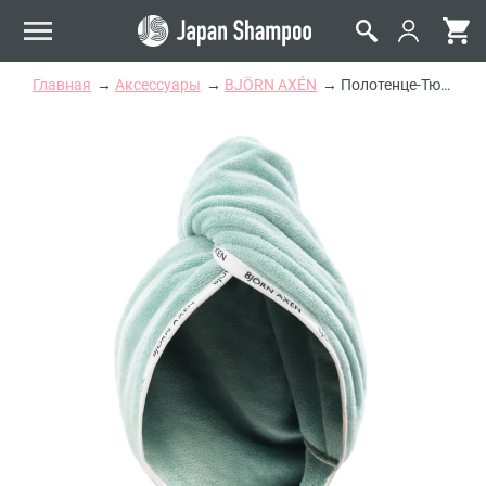
Главная
Аксессуары
BJÖRN AXÉN
Полотенце-Тюрбан для Волос BJÖRN AXÉN Hair Towel Wrap Green