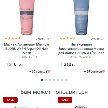
Отзывы (1)
Отзывы (2)
Маска c Аргановим Маслом
Интенсивная
BJÖRN AXÉN Argan Oil Hair
Восстанавливающая Маска
Mask
для Волос BJÖRN AXÉN Deep
BJÖRN AXÉN
BJÖRN AXÉN
Conditioning Repair Hair Mask
1 310
1 310
грн.
грн.
+ 65 бонусов
+ 65 бонусов
Вам может понравиться
SALE
SALE