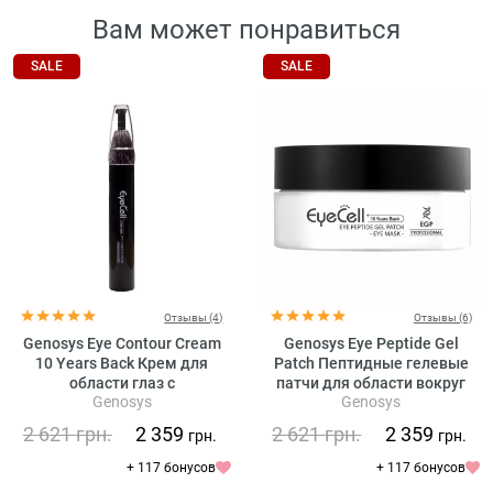
Вам может понравиться
SALE
SALE
Отзывы (4)
Отзывы (6)
Genosys Eye Contour Cream
Genosys Eye Peptide Gel
10 Years Back Крем для
Patch Пептидные гелевые
области глаз с
патчи для области вокруг
Genosys
Genosys
растительными стволовыми
глаз
клетками
2 621
грн.
2 359
2 621
грн.
2 359
грн.
грн.
+ 117 бонусов
+ 117 бонусов