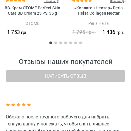
Отзывы (1)
Отзывы (4)
BB-Крем OTOME Perfect Skin
«Коллаген Нектар» Perla
Care BB Cream 25 PS, 35 g
Helsa Collagen Nectar
OTOME
Perla Helsa
1 753
1 795
грн.
1 436
грн.
грн.
Отзывы наших покупателей
НАПИСАТЬ ОТЗЫВ
Обожаю после трудного рабочего дня набрать
теплую ванну и полежать, чтобы снять лишнее
напряжение)) Это молочко мой фаворит для таких