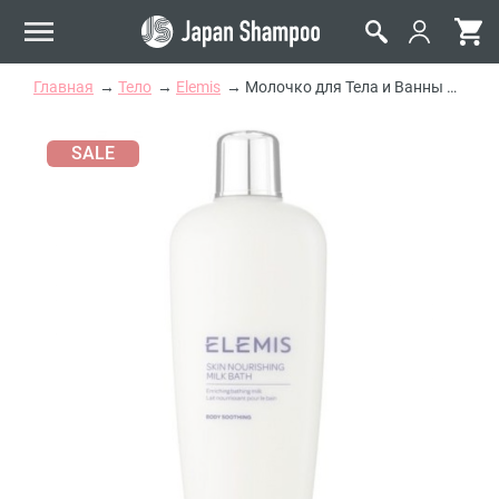
Главная
Тело
Elemis
Молочко для Тела и Ванны Протеины-Минералы Elemis Skin Nourishing Milk Bath
SALE