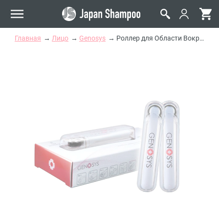
Главная
Лицо
Genosys
Роллер для Области Вокруг Глаз Genosys Eye Roller (Manual)