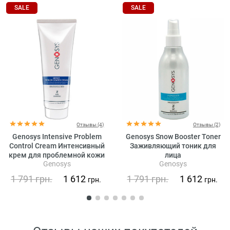
SALE
SALE
Отзывы (4)
Отзывы (2)
Genosys Intensive Problem
Genosys Snow Booster Toner
Control Cream Интенсивный
Заживляющий тоник для
крем для проблемной кожи
лица
Genosys
Genosys
1 791
грн.
1 612
1 791
грн.
1 612
грн.
грн.