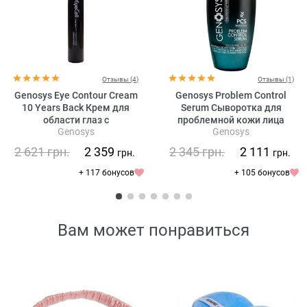
Отзывы (4)
Отзывы (1)
Genosys Eye Contour Cream
Genosys Problem Control
10 Years Back Крем для
Serum Сыворотка для
области глаз с
проблемной кожи лица
Genosys
Genosys
растительными стволовыми
клетками
2 621
грн.
2 359
2 345
грн.
2 111
грн.
грн.
+ 117 бонусов
+ 105 бонусов
Вам может понравиться