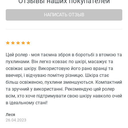
Отзывы наших покупателей
НАПИСАТЬ ОТЗЫВ
Цей ролер - моя таємна зброя в боротьбі з втомою та
пухлинами. Він легко ковзає по шкірі, масажує та
освіжає шкіру. Використовую його рано вранці та
ввечері, і відчуваю помітну різницю. Шкіра стає
більш освіженою, пухлини зменшуються. Компактний
та зручний у використанні. Рекомендую цей ролер
всім, хто хоче підтримувати свою шкіру навколо очей
в ідеальному стані!
Леся
26.04.2023